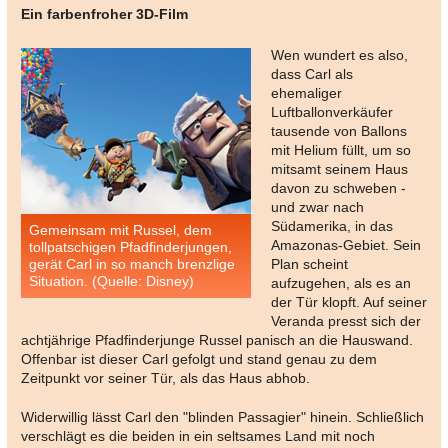
Ein farbenfroher 3D-Film
Wen wundert es also,
dass Carl als
ehemaliger
Luftballonverkäufer
tausende von Ballons
mit Helium füllt, um so
mitsamt seinem Haus
davon zu schweben -
und zwar nach
Südamerika, in das
Gemeinsam mit Russel, dem
Amazonas-Gebiet. Sein
tollpatschigen Pfadfinderjungen,
gerät Carl in so manch brenzlige
Plan scheint
Situation. (Quelle: Disney)
aufzugehen, als es an
der Tür klopft. Auf seiner
Veranda presst sich der
achtjährige Pfadfinderjunge Russel panisch an die Hauswand.
Offenbar ist dieser Carl gefolgt und stand genau zu dem
Zeitpunkt vor seiner Tür, als das Haus abhob.
Widerwillig lässt Carl den "blinden Passagier" hinein. Schließlich
verschlägt es die beiden in ein seltsames Land mit noch