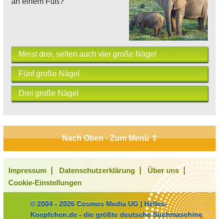
an einem Fuß?
Meist drei, selten auch vier große Nägel
Fünf große Nägel
Drei große Nägel
Nach Oben - Zum Menü ⇧
Impressum
Datenschutzerklärung
Über uns
Cookie-Einstellungen
© 2004 - 2026 Cosmos Media UG | Helles-
Koepfchen.de - die größte deutsche Suchmaschine