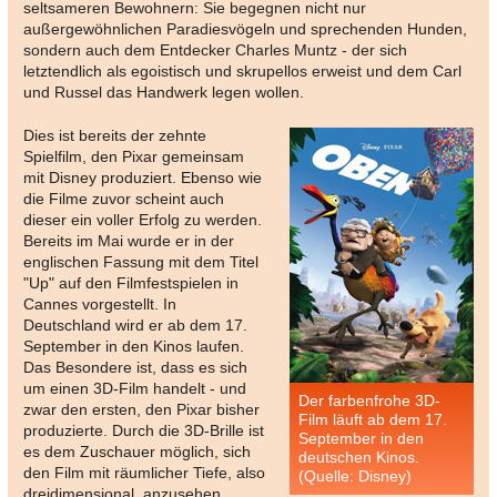
seltsameren Bewohnern: Sie begegnen nicht nur
außergewöhnlichen Paradiesvögeln und sprechenden Hunden,
sondern auch dem Entdecker Charles Muntz - der sich
letztendlich als egoistisch und skrupellos erweist und dem Carl
und Russel das Handwerk legen wollen.
Dies ist bereits der zehnte
Spielfilm, den Pixar gemeinsam
mit Disney produziert. Ebenso wie
die Filme zuvor scheint auch
dieser ein voller Erfolg zu werden.
Bereits im Mai wurde er in der
englischen Fassung mit dem Titel
"Up" auf den Filmfestspielen in
Cannes vorgestellt. In
Deutschland wird er ab dem 17.
September in den Kinos laufen.
Das Besondere ist, dass es sich
um einen 3D-Film handelt - und
Der farbenfrohe 3D-
zwar den ersten, den Pixar bisher
Film läuft ab dem 17.
produzierte. Durch die 3D-Brille ist
September in den
es dem Zuschauer möglich, sich
deutschen Kinos.
den Film mit räumlicher Tiefe, also
(Quelle: Disney)
dreidimensional, anzusehen.