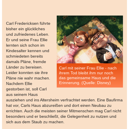
Carl Fredericksen führte
bisher ein glückliches
und zufriedenes Leben.
Er und seine Frau Ellie
lernten sich schon im
Kindesalter kennen und
schmiedeten bereits
damals Pläne, fremde
Länder zu bereisen.
Carl mit seiner Frau Ellie - nach
Leider konnten sie ihre
ihrem Tod bleibt ihm nur noch
das gemeinsame Haus und die
Pläne nie wahr machen.
Erinnerung. (Quelle: Disney)
Nachdem Ellie
gestorben ist, soll Carl
aus seinem Haus
ausziehen und ins Altersheim verfrachtet werden. Eine Baufirma
hat vor, Carls Haus abzureißen und dort einen Neubau zu
errichten. Auch die meisten seiner Mitmenschen mag Carl nicht
besonders und er beschließt, die Gelegenheit zu nutzen und
sich aus dem Staub zu machen.