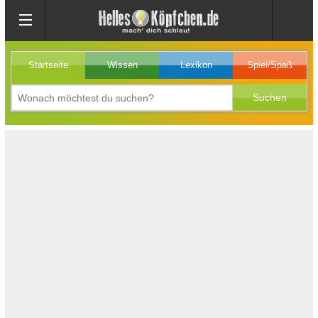
Startseite
Wissen
Lexikon
Spiel/Spaß