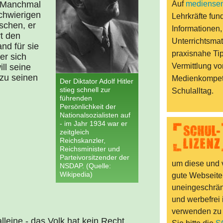
h. Manchmal
Auf
mediensen
schwierigen
Lehrkräfte fund
schen, er
Informationen,
t den
Unterrichtsmat
nd für sie
praxisnahe Ti
er sich
Vermittlung vo
ll seine
zu seinen
Medienkompet
Der Diktator Adolf Hitler
stieg schnell zur
Schulalltag.
führenden
Persönlichkeit der
Nationalsozialisten auf
- im Jahr 1934 war er
zeitgleich
Reichskanzler,
Reichsminister und
Parteivorsitzender der
um diese und v
NSDAP. (Quelle:
Wikipedia)
gute Webseite
uneingeschränk
und werbefrei 
verwenden zu
leine - das Volk hat kein Recht