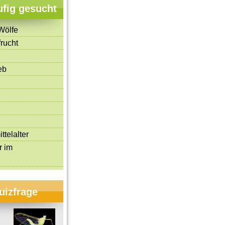
ufig gesucht
Wölfe
rucht
eb
Vor 20 Jahren zerfiel die
Sowjetunion
Evolution: Die Urzeitmensc
ttelalter
r im
uizfrage