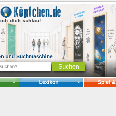
en und Suchmaschine
Lexikon
Spiel 
Startseite Lexikon
Startseite Spi
Online-Spiele
Mitmachen & 