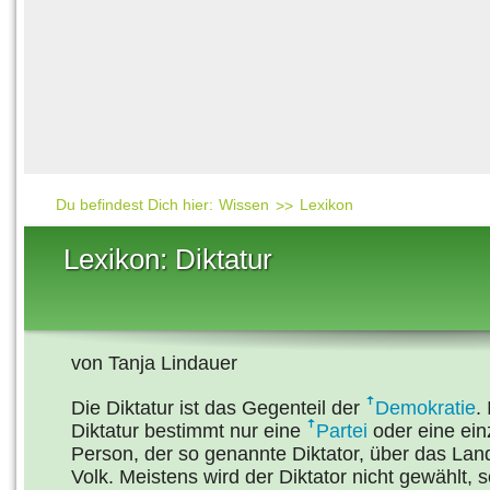
Häufig gesucht
Mensch & Natur
Beliebte Artikel
Gesellschaft & Politi
Ratgeber & Tipps
Universum
Kunst
Technik
Du befindest Dich hier:
Wissen
Lexikon
Kinderuni
Lexikon: Diktatur
Länderlexikon
Fragen und Antwort
von Tanja Lindauer
Die Diktatur ist das Gegenteil der
Demokratie
.
Diktatur bestimmt nur eine
Partei
oder eine ein
Person, der so genannte Diktator, über das Lan
Volk. Meistens wird der Diktator nicht gewählt, 