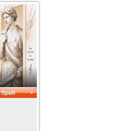
& Spaß
el & Spaß
Kreatives