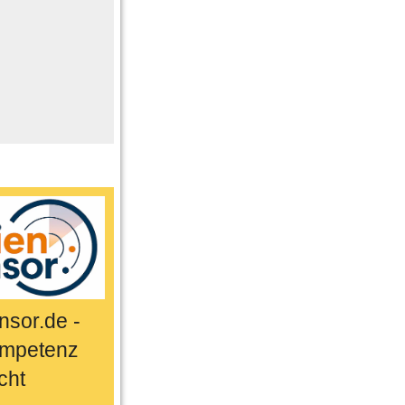
me
n
er
ts & Sport
sor.de -
mpetenz
cht