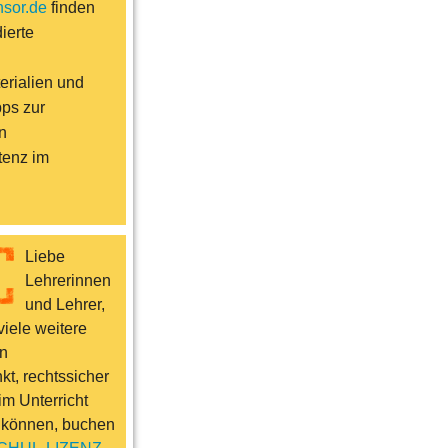
sor.de
finden
ierte
erialien und
pps zur
n
enz im
Liebe
Lehrerinnen
und Lehrer,
iele weitere
n
t, rechtssicher
im Unterricht
 können, buchen