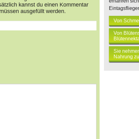
ernähren sich
usätzlich kannst du einen Kommentar
Eintagsfliege
müssen ausgefüllt werden.
Von Schmet
Von Blüten
Blütennekta
Sie nehmen
Nahrung zu
s
tars