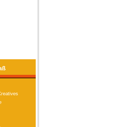
aß
reatives
e