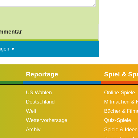
mmentar
igen ▼
Reportage
Spiel & Sp
US-Wahlen
Online-Spiele
Deutschland
Mitmachen & K
Welt
Bücher & Film
Wettervorhersage
Quiz-Spiele
Archiv
Spiele & Ideen