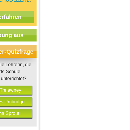
CHUL-LIZENZ
.
erfahren
ung aus
er-Quizfrage
ie Lehrerin, die
rts-Schule
unterrichtet?
l Trelawney
res Umbridge
na Sprout