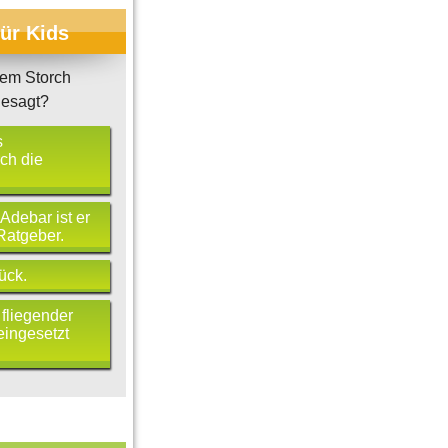
für Kids
em Storch
esagt?
s
ch die
 Adebar ist er
Ratgeber.
ück.
 fliegender
eingesetzt