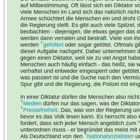
auf Mitbestimmung. Oft lässt sich ein Diktator 
viele Menschen im Land sich das natürlich nicht
Armee schüchtert die Menschen ein und droht 
die Regierung stellt. Es gibt auch viele Spitze
beobachten - diejenigen, die etwas gegen das 
werden dann verraten und bestraft. Viele von i
werden
gefoltert
oder sogar getötet. Oftmals gi
dieser Aufgabe nachgeht. Daher unternehmen d
gegen einen Diktator, weil sie zu viel Angst hab
Menschen auch häufig einfach - das heißt, sie 
verhaftet und entweder eingesperrt oder getötet
was passiert ist und die Suche nach den Vermiss
Spur gibt und die Regierung, die Polizei mit ei
In einer Diktatur dürfen die Menschen also nich
Medien
dürfen nur das sagen, was der Diktator
Pressefreiheit
. Das, was von der Regierung une
bevor es das Volk lesen kann. Es herrscht also
fordert, dass sich jeder Mensch angeblich zum
unterordnen muss - er begründet das meist mit 
Als Deutschland von den
Nationalsozialisten
un