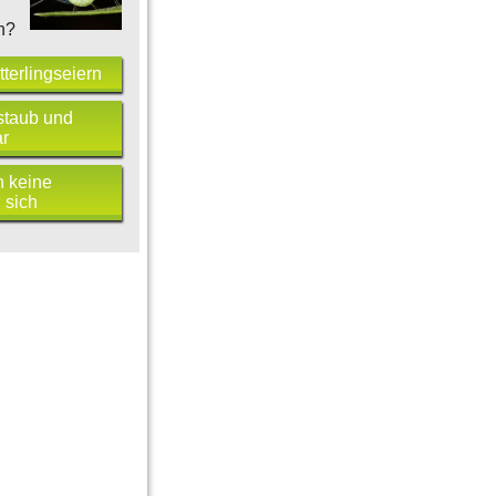
n?
terlingseiern
staub und
r
 keine
 sich