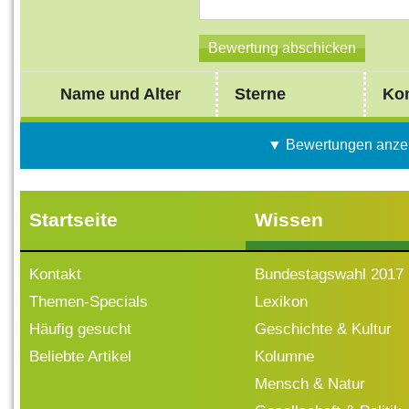
Name und Alter
Sterne
Ko
▼ Bewertungen anze
Startseite
Wissen
Kontakt
Bundestagswahl 2017
Themen-Specials
Lexikon
Häufig gesucht
Geschichte & Kultur
Beliebte Artikel
Kolumne
Mensch & Natur