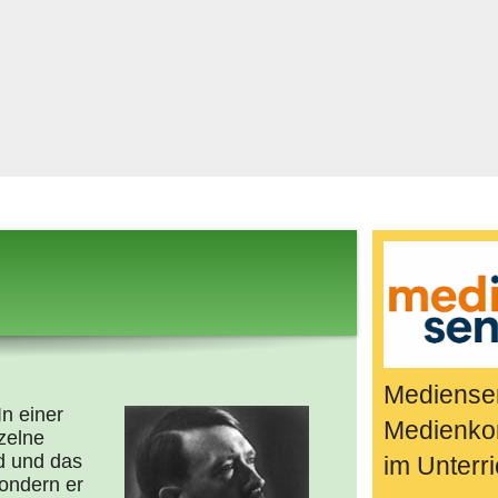
Bücher & Fil
k
Quiz-Spiele
Spiele & Idee
Jugendreport
Rezeptideen
Game-Tests
Reisen, Even
E-Cards
en
Mediensen
 In einer
Medienko
zelne
d und das
im Unterri
sondern er