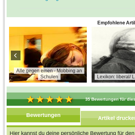
Empfohlene Arti
s
Alle gegen einen - Mobbing an
Schulen
Lexikon: liberal/ 
35 Bewertungen für dies
Bewertungen
Artikel drucke
Hier kannst du deine persönliche Bewertung für de