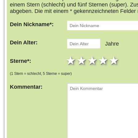
einem Stern (schlecht) und fünf Sternen (super). Z
abgeben. Die mit einem * gekennzeichneten Felder 
Dein Nickname*:
Dein Alter:
Jahre
1 star
2 stars
3 stars
4 star
5 s
Sterne*:
(1 Stern = schlecht, 5 Sterne = super)
Kommentar: