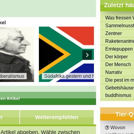
Zuletzt hä
Was fressen 
kel
Sammelnussf
Zentner
Raketenantri
Erntepuppen
Der körper
Der Mensch
Narrativ
Liberalismus
Südafrika gestern und heute
Die pest im mi
Gebetshäuse
buddhismus
en Artikel
Tier-Q
n
Weiterempfehlen
Wovon
n Artikel abgeben. Wähle zwischen