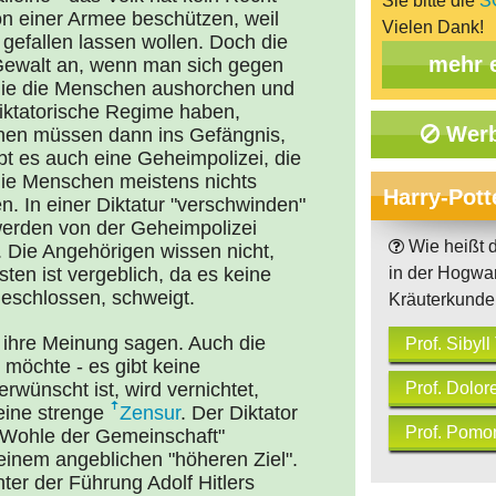
Sie bitte die
S
von einer Armee beschützen, weil
Vielen Dank!
 gefallen lassen wollen. Doch die
mehr 
Gewalt an, wenn man sich gegen
l, die die Menschen aushorchen und
diktatorische Regime haben,
Werb
hnen müssen dann ins Gefängnis,
bt es auch eine Geheimpolizei, die
ie Menschen meistens nichts
Harry-Pott
en. In einer Diktatur "verschwinden"
werden von der Geheimpolizei
Wie heißt d
. Die Angehörigen wissen nicht,
ten ist vergeblich, da es keine
in der Hogwa
ngeschlossen, schweigt.
Kräuterkunde 
t ihre Meinung sagen. Auch die
Prof. Sibyl
 möchte - es gibt keine
rwünscht ist, wird vernichtet,
Prof. Dolo
 eine strenge
Zensur
. Der Diktator
Prof. Pomo
 "Wohle der Gemeinschaft"
einem angeblichen "höheren Ziel".
ter der Führung Adolf Hitlers