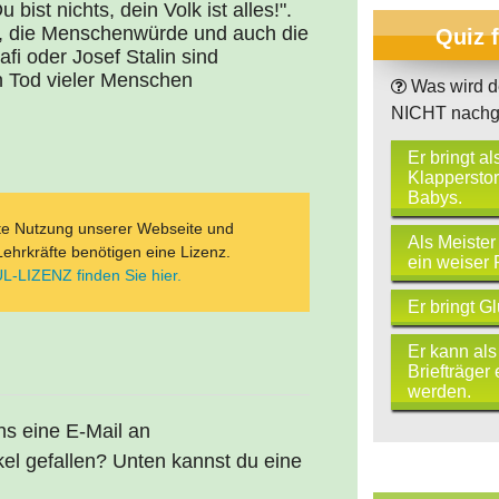
bist nichts, dein Volk ist alles!".
t, die Menschenwürde und auch die
Quiz 
fi oder Josef Stalin sind
en Tod vieler Menschen
Was wird d
NICHT nachg
Er bringt al
Klapperstor
Babys.
ate Nutzung unserer Webseite und
Als Meister
Lehrkräfte benötigen eine Lizenz.
ein weiser 
L-LIZENZ finden Sie hier.
Er bringt Gl
Er kann als
Briefträger 
werden.
uns eine E-Mail an
kel gefallen? Unten kannst du eine