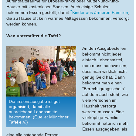
Aufenthaltsräume für Drogenkranke oder Mutter-und-Kind-
Häuser mit kostenlosen Speisen. Auch einige Schulen
bekommen Essen gestellt, damit
Kinder aus ärmeren Familien
,
die zu Hause oft kein warmes Mittagessen bekommen, versorgt
werden können.
Wen unterstützt die Tafel?
An den Ausgabestellen
bekommt nicht jeder
einfach Lebensmittel,
man muss nachweisen,
dass man wirklich nicht
genug Geld hat. Dann
bekommt man einen
"Berechtigungsschein",
auf dem auch steht, wie
viele Personen im
Die Essensausgabe ist gut
Haushalt versorgt
organisiert, damit alle
ausreichend Lebensmittel
werden müssen. Eine
bekommen. (Quelle: Münchner
vierköpfige Familie
Tafel e.V.)
bekommt natürlich mehr
Essen ausgegeben, als
eine alleinstehende Person.