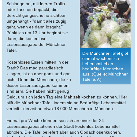
Schlange an, mit leeren Trollis
oder Taschen bepackt, die
Berechtigungsscheine sichtbar
umgehängt - "damit alles zügig
geht, wenn es dann losgeht."
Pünktlich um 13 Uhr beginnt sie
dann, die kostenlose
Essensausgabe der Münchner
Tafel.
Die Münchner Tafel gibt
einmal wöchentlich
Kostenloses Essen mitten in der
Lebensmittel an
Stadt? Das mag paradiesisch
bedürftige Menschen
klingen, ist es aber ganz und gar
aus. (Quelle: Münchner
Tafel e.V.)
nicht. Denn die Menschen, die zu
dieser Essensausgabe kommen,
sind arm. Sie haben nicht genug
Geld, um sich jeden Tag eine Mahlzeit kochen zu können. Hier
hilft die Münchner Tafel, indem sie an Bedürftige Lebensmittel
verteilt - derzeit an etwa 18.000 Menschen in München.
Einmal pro Woche können sie sich an einer der 24
Essensausgabestationen der Stadt kostenlos Lebensmittel
abholen. Die Tafel beliefert aber auch Obdachlosenküchen,