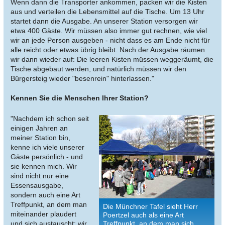
Wenn dann die Transporter ankommen, packen wir die Kisten
aus und verteilen die Lebensmittel auf die Tische. Um 13 Uhr
startet dann die Ausgabe. An unserer Station versorgen wir
etwa 400 Gäste. Wir müssen also immer gut rechnen, wie viel
wir an jede Person ausgeben - nicht dass es am Ende nicht für
alle reicht oder etwas übrig bleibt. Nach der Ausgabe räumen
wir dann wieder auf: Die leeren Kisten müssen weggeräumt, die
Tische abgebaut werden, und natürlich müssen wir den
Bürgersteig wieder "besenrein" hinterlassen."
Kennen Sie die Menschen Ihrer Station?
"Nachdem ich schon seit
einigen Jahren an
meiner Station bin,
kenne ich viele unserer
Gäste persönlich - und
sie kennen mich. Wir
sind nicht nur eine
Essensausgabe,
sondern auch eine Art
Treffpunkt, an dem man
Die Münchner Tafel sieht Herr
miteinander plaudert
Poertzel auch als eine Art
und sich austauscht: wir
Treffpunkt, an dem man sich