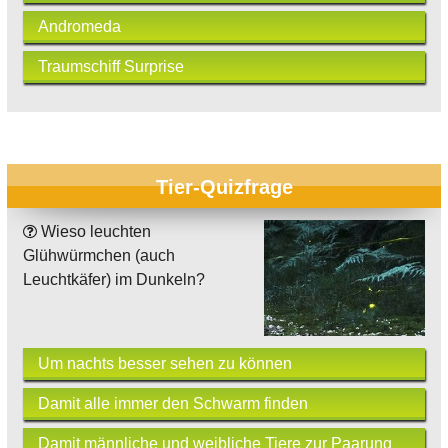
Andromeda
Traumschiff Surprise
Tier-Quizfrage
Wieso leuchten
Glühwürmchen (auch
Leuchtkäfer) im Dunkeln?
Um nachts besser sehen zu können
Damit alle immer den Schwarm finden
Damit männliche und weibliche Tiere zur Paarung