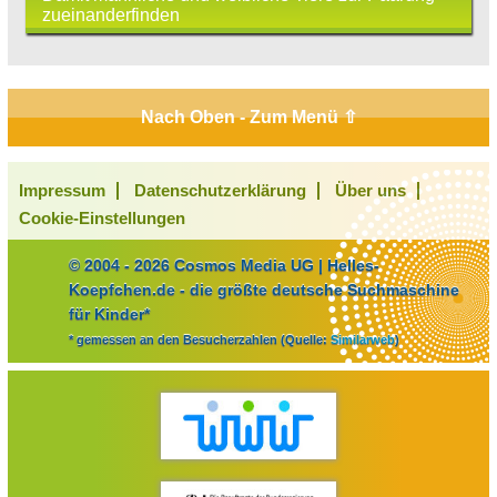
zueinanderfinden
Nach Oben - Zum Menü ⇧
Impressum
Datenschutzerklärung
Über uns
Cookie-Einstellungen
© 2004 - 2026 Cosmos Media UG | Helles-
Koepfchen.de - die größte deutsche Suchmaschine
für Kinder*
* gemessen an den Besucherzahlen (Quelle:
Similarweb
)