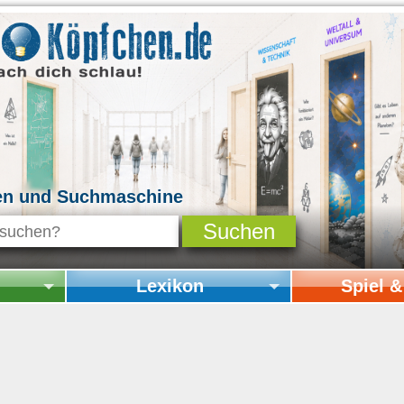
en und Suchmaschine
Lexikon
Spiel 
Startseite Lexikon
Startseite Spi
Online-Spiele
Mitmachen & 