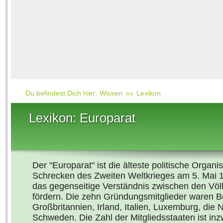
Häufig gesucht
Mensch & Natur
Beliebte Artikel
Gesellschaft & Politi
Ratgeber & Tipps
Universum
Kunst
Technik
Du befindest Dich hier:
Wissen
Lexikon
Kinderuni
Lexikon: Europarat
Länderlexikon
Fragen und Antwort
Der "Europarat" ist die älteste politische Orga
Schrecken des Zweiten Weltkrieges am 5. Mai 1
das gegenseitige Verständnis zwischen den Völ
fördern. Die zehn Gründungsmitglieder waren B
Großbritannien, Irland, Italien, Luxemburg, di
Schweden. Die Zahl der Mitgliedsstaaten ist i