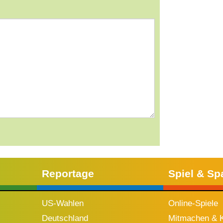
Reportage
Spiel & Sp
US-Wahlen
Online-Spiele
Deutschland
Mitmachen & K