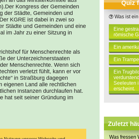
gen an das Ministerkomitee aus
Quiz 
en).Der Kongress der Gemeinden
ng der Städte, Gemeinden und
Was ist ein
Der KGRE ist dabei in zwei so
er Städte und Gemeinden und eine
Eine gestra
im Jahr zu einer Sitzung in
römische G
Ein amerik
ichtshof für Menschenrechte als
öße der Unterzeichnerstaaten
Ein Trampel
 der Menschenrechte. Wenn sich
chten verletzt fühlt, kann er vor
Ein Trugbil
verdursten
chte" in Straßburg dagegen
Seeleuten 
m eigenen Land alle rechtlichen
erscheint.
tlichen Instanzen durchlaufen hat.
e hat seit seiner Gründung im
Zuletzt hä
Was fressen 
ate Nutzung unserer Webseite und