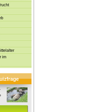
rucht
eb
ttelalter
r im
uizfrage
r
?