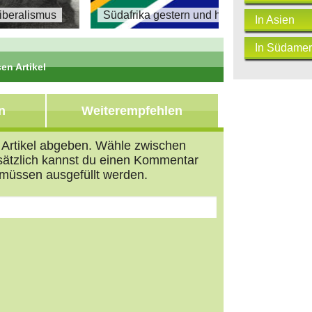
Liberalismus
Südafrika gestern und heute
In Asien
In Südamer
en Artikel
n
Weiterempfehlen
n Artikel abgeben. Wähle zwischen
usätzlich kannst du einen Kommentar
müssen ausgefüllt werden.
s
tars