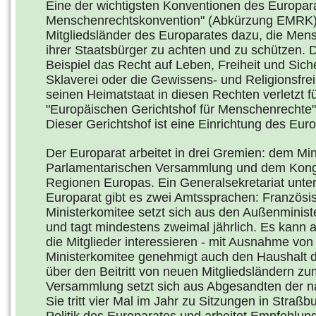
Eine der wichtigsten Konventionen des Europara
Menschenrechtskonvention" (Abkürzung EMRK). Mi
Mitgliedsländer des Europarates dazu, die Mens
ihrer Staatsbürger zu achten und zu schützen. 
Beispiel das Recht auf Leben, Freiheit und Siche
Sklaverei oder die Gewissens- und Religionsfre
seinen Heimatstaat in diesen Rechten verletzt f
"Europäischen Gerichtshof für Menschenrechte"
Dieser Gerichtshof ist eine Einrichtung des Eur
Der Europarat arbeitet in drei Gremien: dem Min
Parlamentarischen Versammlung und dem Kon
Regionen Europas. Ein Generalsekretariat unter
Europarat gibt es zwei Amtssprachen: Französi
Ministerkomitee setzt sich aus den Außenminis
und tagt mindestens zweimal jährlich. Es kann al
die Mitglieder interessieren - mit Ausnahme von
Ministerkomitee genehmigt auch den Haushalt 
über den Beitritt von neuen Mitgliedsländern z
Versammlung setzt sich aus Abgesandten der 
Sie tritt vier Mal im Jahr zu Sitzungen in Straß