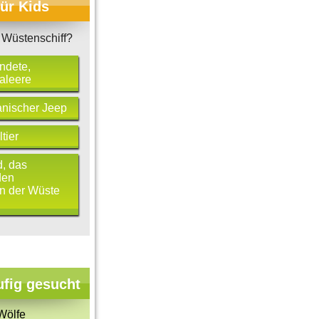
für Kids
 Wüstenschiff?
ndete,
aleere
anischer Jeep
tier
d, das
den
in der Wüste
ufig gesucht
Wölfe