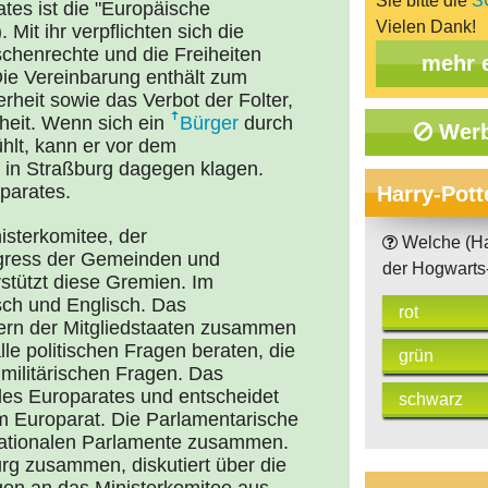
Sie bitte die
S
tes ist die "Europäische
Vielen Dank!
t ihr verpflichten sich die
chenrechte und die Freiheiten
mehr 
Die Vereinbarung enthält zum
rheit sowie das Verbot der Folter,
iheit. Wenn sich ein
Bürger
durch
Werb
ühlt, kann er vor dem
 in Straßburg dagegen klagen.
oparates.
Harry-Pott
isterkomitee, der
Welche (Ha
gress der Gemeinden und
der Hogwarts
stützt diese Gremien. Im
sch und Englisch. Das
rot
tern der Mitgliedstaaten zusammen
le politischen Fragen beraten, die
grün
 militärischen Fragen. Das
des Europarates und entscheidet
schwarz
um Europarat. Die Parlamentarische
nationalen Parlamente zusammen.
burg zusammen, diskutiert über die