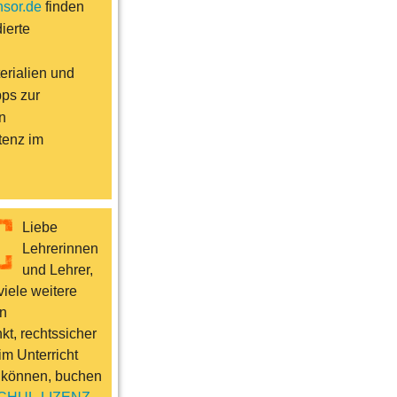
sor.de
finden
ierte
erialien und
pps zur
n
enz im
Liebe
Lehrerinnen
und Lehrer,
iele weitere
n
t, rechtssicher
im Unterricht
 können, buchen