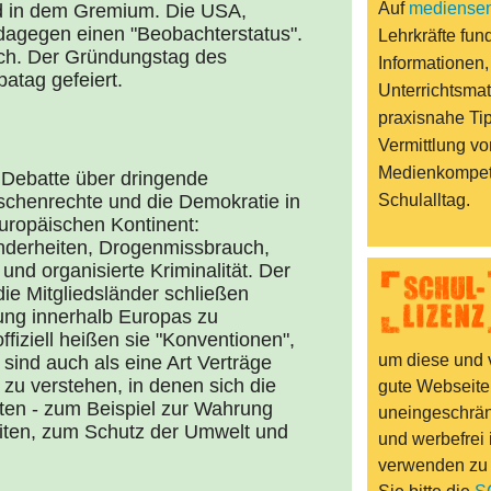
Auf
mediensen
ied in dem Gremium. Die USA,
dagegen einen "Beobachterstatus".
Lehrkräfte fund
eich. Der Gründungstag des
Informationen,
patag gefeiert.
Unterrichtsmat
praxisnahe Ti
Vermittlung vo
Medienkompet
 Debatte über dringende
schenrechte und die Demokratie in
Schulalltag.
ropäischen Kontinent:
Minderheiten, Drogenmissbrauch,
nd organisierte Kriminalität. Der
ie Mitgliedsländer schließen
ng innerhalb Europas zu
fiziell heißen sie "Konventionen",
um diese und v
sind auch als eine Art Verträge
zu verstehen, in denen sich die
gute Webseite
ten - zum Beispiel zur Wahrung
uneingeschränk
iten, zum Schutz der Umwelt und
und werbefrei 
verwenden zu