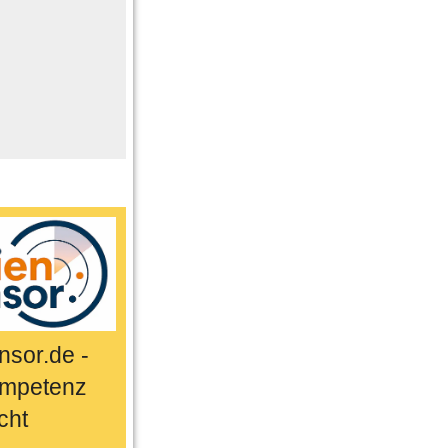
me
n
er
ts & Sport
sor.de -
mpetenz
cht