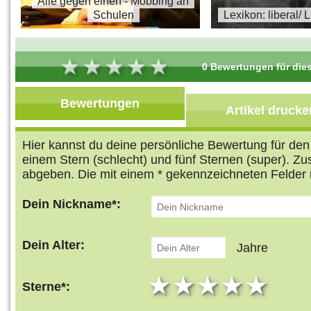
s
Alle gegen einen - Mobbing an
Schulen
Lexikon: liberal/ 
0 Bewertungen für dies
Bewertungen
Artikel drucke
Hier kannst du deine persönliche Bewertung für de
einem Stern (schlecht) und fünf Sternen (super). Z
abgeben. Die mit einem * gekennzeichneten Felder 
Dein Nickname*:
Dein Alter:
Jahre
1 star
2 stars
3 stars
4 star
5 s
Sterne*: