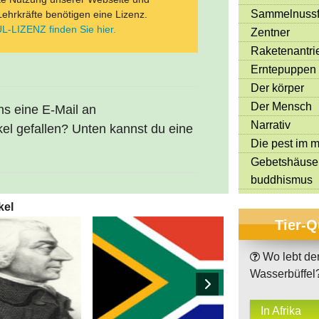
Sammelnussf
Lehrkräfte benötigen eine Lizenz.
L-LIZENZ finden Sie hier.
Zentner
Raketenantri
Erntepuppen
Der körper
Der Mensch
uns eine E-Mail an
Narrativ
kel gefallen? Unten kannst du eine
Die pest im mi
Gebetshäuse
buddhismus
kel
Tier-Q
Wo lebt de
Wasserbüffel
In Afrika