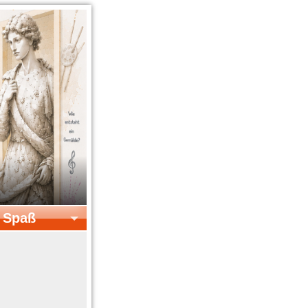
& Spaß
el & Spaß
Kreatives