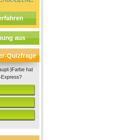
CHUL-LIZENZ
.
erfahren
ung aus
er-Quizfrage
upt-)Farbe hat
-Express?