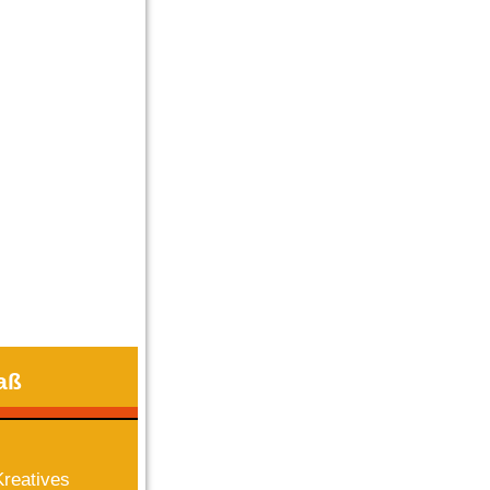
aß
reatives