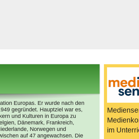
Bücher & Fil
k
Quiz-Spiele
Spiele & Idee
Jugendreport
Rezeptideen
Game-Tests
Reisen, Even
E-Cards
en
nisation Europas. Er wurde nach den
Mediensen
949 gegründet. Hauptziel war es,
kern und Kulturen in Europa zu
Medienko
elgien, Dänemark, Frankreich,
e Niederlande, Norwegen und
im Unterri
nzwischen auf 47 angewachsen. Die