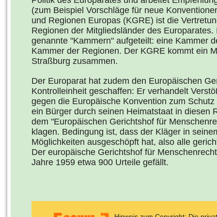
Politik des Europarates und arbeitet Empfehlun
(zum Beispiel Vorschläge für neue Konvention
und Regionen Europas (KGRE) ist die Vertretu
Regionen der Mitgliedsländer des Europarates. 
genannte "Kammern" aufgeteilt: eine Kammer d
Kammer der Regionen. Der KGRE kommt ein Mal 
Straßburg zusammen.
Der Europarat hat zudem den Europäischen Ger
Kontrolleinheit geschaffen: Er verhandelt Verst
gegen die Europäische Konvention zum Schutz
ein Bürger durch seinen Heimatstaat in diesen Re
dem "Europäischen Gerichtshof für Menschenre
klagen. Bedingung ist, dass der Kläger in seine
Möglichkeiten ausgeschöpft hat, also alle gerich
Der europäische Gerichtshof für Menschenrecht
Jahre 1959 etwa 900 Urteile gefällt.
Hinweis zum Copyright: Die priv