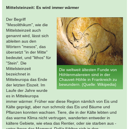
Mittelsteinzeit: Es wird immer wärmer
Der Begriff
"Mesolithikum", wie die
Mittelsteinzeit auch
genannt wird, lässt sich
ableiten aus den
Wörtern "mesos", das
übersetzt "in der Mitte"
bedeutet, und "lithos" für
"Stein". Die
Mittelsteinzeit
Die weltweit ältesten Funde von
bezeichnet in
Höhlenmalereien sind in der
Mitteleuropa das Ende
Chauvet-Höhle in Frankreich zu
bewundern. (Quelle: Wikipedia)
der letzten Eiszeit. Im
Laufe der Jahre wurde
es in Mitteleuropa
immer wärmer. Früher war diese Region nämlich von Eis und
Kälte geprägt, aber nun schmolz das Eis und Bäume und
Pflanzen konnten wachsen. Tiere, die in der Kälte lebten und
das warme Klima nicht vertrugen, wanderten entweder in
kältere Gebiete, wie etwa das Rentier, oder sie starben aus -
unter ihnen das Mammut. Dafür fühlten sich in den