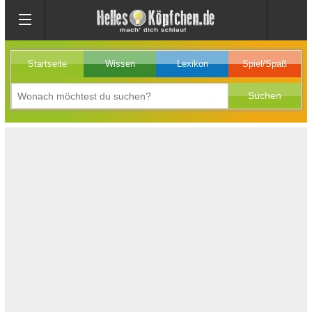
Startseite
Wissen
Lexikon
Spiel/Spaß