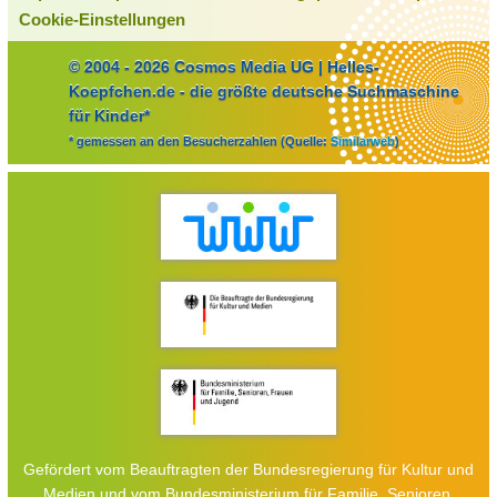
Cookie-Einstellungen
© 2004 - 2026 Cosmos Media UG | Helles-
Koepfchen.de - die größte deutsche Suchmaschine
für Kinder*
* gemessen an den Besucherzahlen (Quelle:
Similarweb
)
Gefördert vom Beauftragten der Bundesregierung für Kultur und
Medien und vom Bundesministerium für Familie, Senioren,