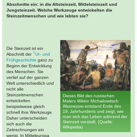
Abschnitte ein: in die Altsteinzeit, Mittelsteinzeit und
Jungsteinzeit. Welche Werkzeuge entwickelten die
Steinzeitmenschen und wie lebten sie?
Die Steinzeit ist ein
Abschnitt der
Ur- und
Frühgeschichte
ganz zu
Beginn der Entwicklung
des Menschen. Sie
verlief auf der ganzen
Welt unterschiedlich und
nicht alle
Steinzeitmenschen
Dieses Bild des russischen
entwickelten
Malers Wiktor Michailowitsch
Wasnezow entstand Ende des
beispielweise gleich
19. Jahrhunderts und zeigt, wie
schnell ihre Werkzeuge.
man sich das Leben während der
Daher unterscheiden
Steinzeit vorstellt. (Quelle:
sich auch die
Wikipedia)
Zeitrechnungen ein
wenig. In Mitteleuropa