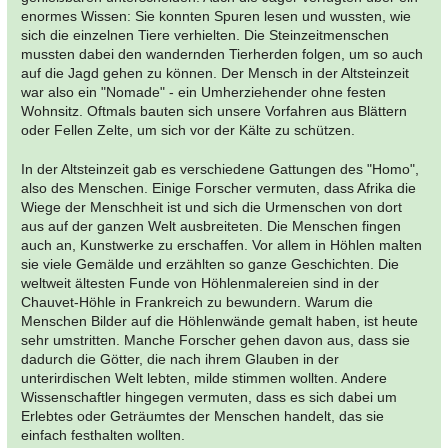
enormes Wissen: Sie konnten Spuren lesen und wussten, wie
sich die einzelnen Tiere verhielten. Die Steinzeitmenschen
mussten dabei den wandernden Tierherden folgen, um so auch
auf die Jagd gehen zu können. Der Mensch in der Altsteinzeit
war also ein "Nomade" - ein Umherziehender ohne festen
Wohnsitz. Oftmals bauten sich unsere Vorfahren aus Blättern
oder Fellen Zelte, um sich vor der Kälte zu schützen.
In der Altsteinzeit gab es verschiedene Gattungen des "Homo",
also des Menschen. Einige Forscher vermuten, dass Afrika die
Wiege der Menschheit ist und sich die Urmenschen von dort
aus auf der ganzen Welt ausbreiteten. Die Menschen fingen
auch an, Kunstwerke zu erschaffen. Vor allem in Höhlen malten
sie viele Gemälde und erzählten so ganze Geschichten. Die
weltweit ältesten Funde von Höhlenmalereien sind in der
Chauvet-Höhle in Frankreich zu bewundern. Warum die
Menschen Bilder auf die Höhlenwände gemalt haben, ist heute
sehr umstritten. Manche Forscher gehen davon aus, dass sie
dadurch die Götter, die nach ihrem Glauben in der
unterirdischen Welt lebten, milde stimmen wollten. Andere
Wissenschaftler hingegen vermuten, dass es sich dabei um
Erlebtes oder Geträumtes der Menschen handelt, das sie
einfach festhalten wollten.