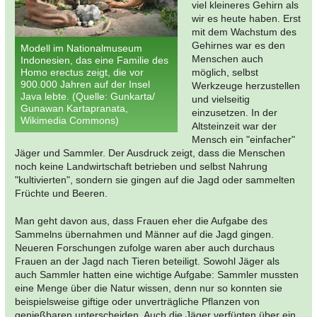
viel kleineres Gehirn als
wir es heute haben. Erst
mit dem Wachstum des
Gehirnes war es den
Modell im Nationalmuseum
Menschen auch
Indonesien, das eine Familie des
Homo erectus zeigt, die vor
möglich, selbst
900.000 Jahren auf der Insel
Werkzeuge herzustellen
Java lebte. (Quelle: Gunkarta/
und vielseitig
Gunawan Kartapranata,
einzusetzen. In der
Wikimedia Commons)
Altsteinzeit war der
Mensch ein "einfacher"
Jäger und Sammler. Der Ausdruck zeigt, dass die Menschen
noch keine Landwirtschaft betrieben und selbst Nahrung
"kultivierten", sondern sie gingen auf die Jagd oder sammelten
Früchte und Beeren.
Man geht davon aus, dass Frauen eher die Aufgabe des
Sammelns übernahmen und Männer auf die Jagd gingen.
Neueren Forschungen zufolge waren aber auch durchaus
Frauen an der Jagd nach Tieren beteiligt. Sowohl Jäger als
auch Sammler hatten eine wichtige Aufgabe: Sammler mussten
eine Menge über die Natur wissen, denn nur so konnten sie
beispielsweise giftige oder unverträgliche Pflanzen von
genießbaren unterscheiden. Auch die Jäger verfügten über ein