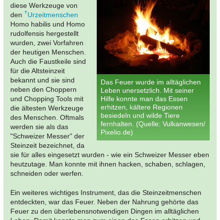
diese Werkzeuge von
den
Urzeitmenschen
Homo habilis und Homo
rudolfensis hergestellt
wurden, zwei Vorfahren
der heutigen Menschen.
Auch die Faustkeile sind
für die Altsteinzeit
bekannt und sie sind
Das Feuer wurde im alltäglichen
neben den Choppern
Leben unersetzlich. Mit seiner
und Chopping Tools mit
Hilfe konnte man das Essen
erhitzen, kältere Regionen
die ältesten Werkzeuge
besiedeln und wilde Tiere
des Menschen. Oftmals
fernhalten. (Quelle: Vulkanwesen/
werden sie als das
Pixelio.de)
"Schweizer Messer" der
Steinzeit bezeichnet, da
sie für alles eingesetzt wurden - wie ein Schweizer Messer eben
heutzutage. Man konnte mit ihnen hacken, schaben, schlagen,
schneiden oder werfen.
Ein weiteres wichtiges Instrument, das die Steinzeitmenschen
entdeckten, war das Feuer. Neben der Nahrung gehörte das
Feuer zu den überlebensnotwendigen Dingen im alltäglichen