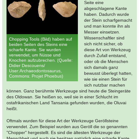
Seite eine
abgeschlagene Kante
haben. Dadurch wurde
der Stein scharfgemacht
und man konnte ihn als
Messer einsetzen.
Wissenschaftler sind
Chopping Tools (Bild) haben auf
sich nicht sicher, ob
beiden Seiten des Steins eine
scharfe Kante. Sie wurden
diese Art von Werkzeug
verwendet, um Nüsse und
durch Zufall entstand,
Knochen aufzubrechen. (Quelle:
oder ob die Menschen
Didier Descouens/
sich damals ganz
User:Archaeodontosaurus,
bewusst überlegt hatten,
Commons: Projet Phoebus)
wie sie einen Stein für
sich nutzbar machen
können. Ganz berühmte Werkzeuge sind heute die Steingeräte
des Oldowan. Sie heißen so, weil sie in einer Schlucht im
ostafrikanischen Land Tansania gefunden wurden, die Oluvai
heißt.
Oftmals wurden für diese Art der Werkzeuge Geröllsteine
verwendet. Zum Beispiel wurden aus Geröll die so genannten
"Chopper" hergestellt. Es sind die ältesten Werkzeuge der
Menschheit und auch sie besitzen natürlich eine scharfe Kante.