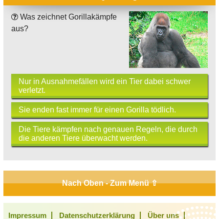
Was zeichnet Gorillakämpfe
aus?
Nur in Ausnahmefällen wird ein Tier dabei schwer
verletzt.
Sie enden fast immer für einen Gorilla tödlich.
Die Tiere kämpfen nach genauen Regeln, die durch
die anderen Tiere überwacht werden.
Nach Oben - Zum Menü ⇧
Impressum
Datenschutzerklärung
Über uns