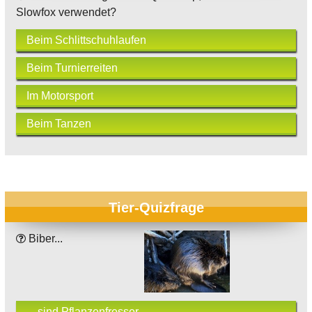
Slowfox verwendet?
Beim Schlittschuhlaufen
Beim Turnierreiten
Im Motorsport
Beim Tanzen
Tier-Quizfrage
Biber...
... sind Pflanzenfresser.