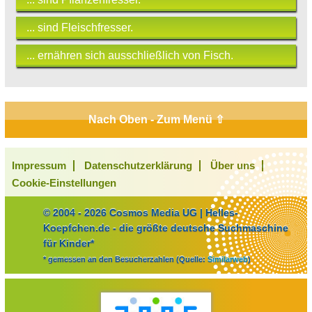
... sind Fleischfresser.
... ernähren sich ausschließlich von Fisch.
Nach Oben - Zum Menü ⇧
Impressum
Datenschutzerklärung
Über uns
Cookie-Einstellungen
© 2004 - 2026 Cosmos Media UG | Helles-
Koepfchen.de - die größte deutsche Suchmaschine
für Kinder*
* gemessen an den Besucherzahlen (Quelle:
Similarweb
)