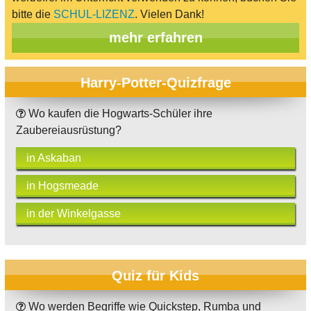
bitte die
SCHUL-LIZENZ
. Vielen Dank!
mehr erfahren
Harry-Potter-Quizfrage
Wo kaufen die Hogwarts-Schüler ihre
Zaubereiausrüstung?
in Askaban
in Hogsmeade
in der Winkelgasse
Quiz für Kids
Wo werden Begriffe wie Quickstep, Rumba und