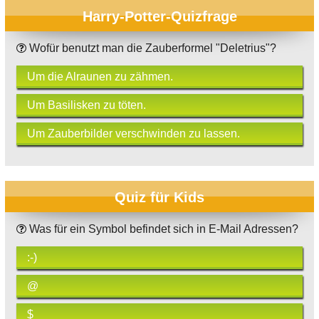
Harry-Potter-Quizfrage
Wofür benutzt man die Zauberformel "Deletrius"?
Um die Alraunen zu zähmen.
Um Basilisken zu töten.
Um Zauberbilder verschwinden zu lassen.
Quiz für Kids
Was für ein Symbol befindet sich in E-Mail Adressen?
:-)
@
$