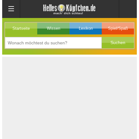
Startseite
Wissen
Lexikon
Spiel/Spaß