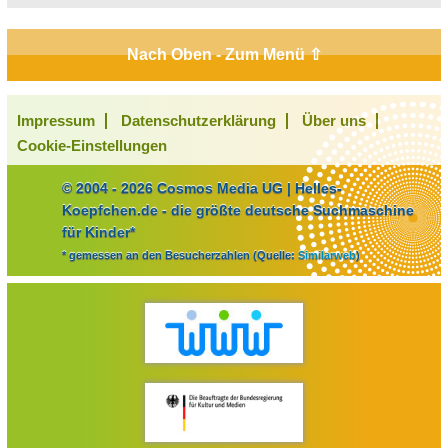
Nach Oben - Zum Menü ⇧
Impressum
Datenschutzerklärung
Über uns
Cookie-Einstellungen
© 2004 - 2026 Cosmos Media UG | Helles-
Koepfchen.de - die größte deutsche Suchmaschine
für Kinder*
* gemessen an den Besucherzahlen (Quelle:
Similarweb
)