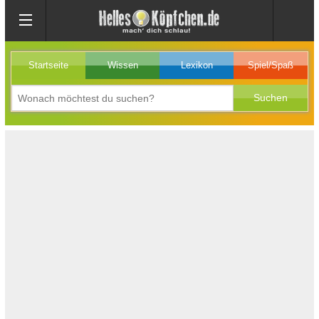
Startseite
Wissen
Lexikon
Spiel/Spaß