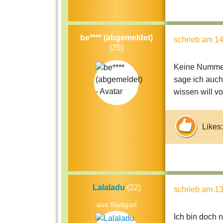
be**** (abgemeldet)
schrieb
am 14
(25)
Keine Nummer
sage ich auch
wissen will v
Likes:
Lalaladu
(22)
schrieb
am 13
aus Stuttgart
Ich bin doch n