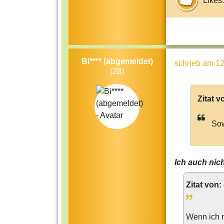
Likes:
Bi**** (abgemeldet)
schrieb
am 12
(28)
Zitat v
Sow
Ich auch nich
Zitat von:
Wenn ich 