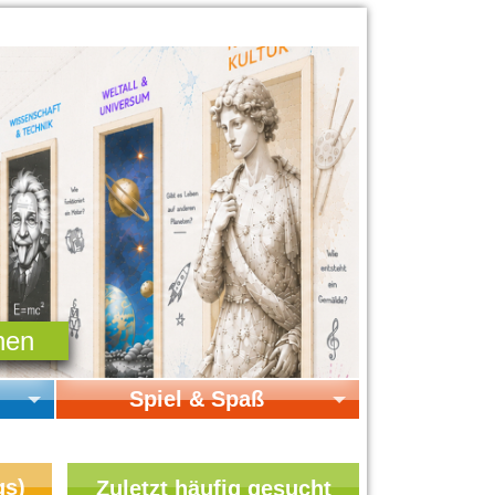
Spiel & Spaß
Startseite Spiel & Spaß
Online-Spiele
gs)
Zuletzt häufig gesucht