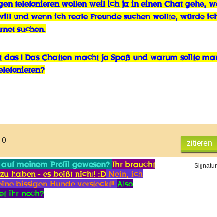
en telefonieren wollen weil ich ja in
einen Chat gehe, we
will und wenn ich reale
Freunde suchen wollte, würde ic
ernet suchen.
ist das ! Das Chatten macht ja Spaß und warum
sollte ma
elefonieren?
 0
zitieren
 auf meinem Profil gewesen?
Ihr braucht
- Signatur
zu haben - es beißt nicht! :D
Nein, ich
ine bissigen Hunde versteckt!!
Also
et ihr noch?