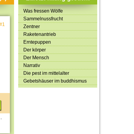
Mitmachen & Kreatives
Was fressen Wölfe
Bücher & Filme
Sammelnussfrucht
#1
Quiz-Spiele
Zentner
Raketenantrieb
Spiele & Ideen
Erntepuppen
Jugendreporter
Der körper
Der Mensch
Rezeptideen
Narrativ
Game-Tests
Die pest im mittelalter
Reisen, Events & Sport
Gebetshäuser im buddhismus
E-Cards
 -