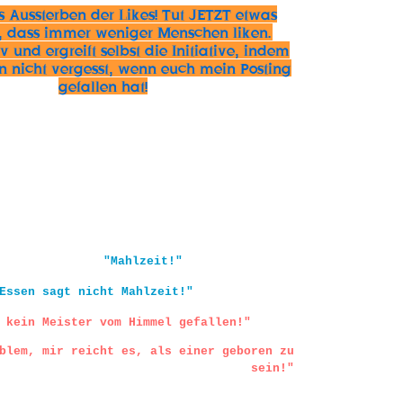
s Aussterben der Likes! Tut JETZT etwas
 dass immer weniger Menschen liken.
 und ergreift selbst die Initiative, indem
en nicht vergesst, wenn euch mein Posting
gefallen hat!
"Mahlzeit!"
Essen sagt nicht Mahlzeit!"
 kein Meister vom Himmel gefallen!"
blem, mir reicht es, als einer geboren zu
sein!"