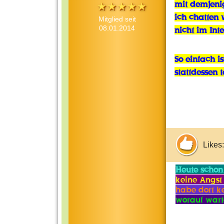
mit demjenig
ich chatten 
Mitglied seit
08.01.2014
nicht im Int
So einfach 
stattdessen t
Likes:
Heute schon
keine Angst 
habe dort ke
worauf wart