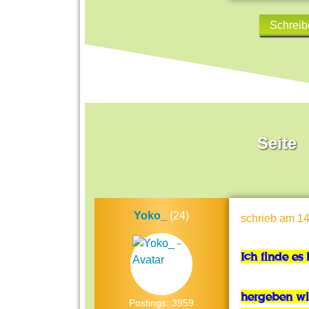
Schreib
Seite
Yoko_
(24)
schrieb
am 14
Ich finde e
hergeben wi
Postings: 3959