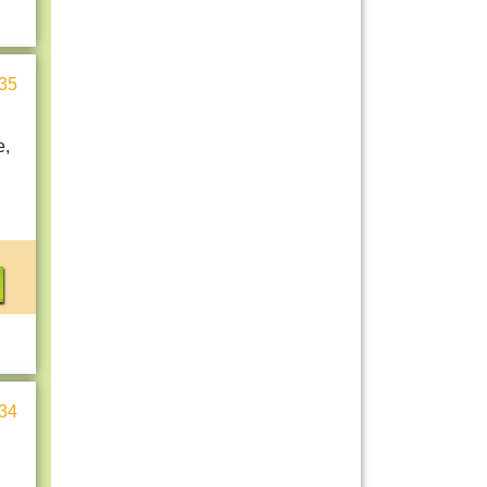
35
e,
34