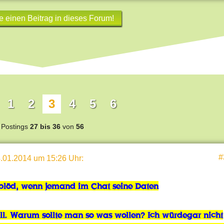
e einen Beitrag in dieses Forum!
1
2
3
4
5
6
Postings
27 bis 36
von
56
#
.01.2014 um 15:26 Uhr
:
s blöd, wenn jemand im Chat seine Daten
ll. Warum sollte man so was wollen? Ich würde
gar nicht