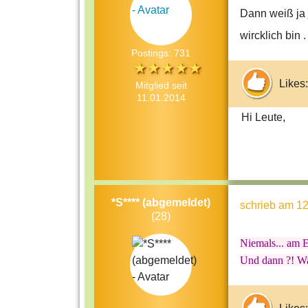
Dann weiß ja 
wircklich bin .
Postings: 731
Likes:
Mitglied seit
11.01.2014
Hi
*S**** (abgemeldet)
schrieb
am 12
(28)
Niemals... am En
Und dann ?! Was