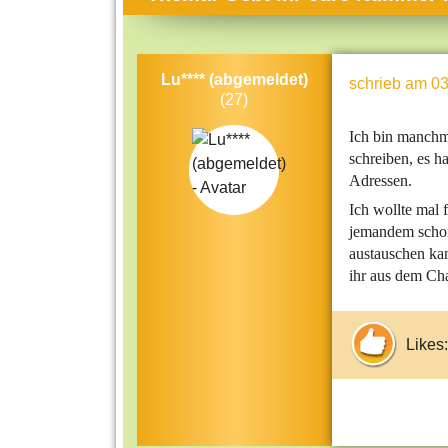
Themen-Specials
Kol
Häufig gesucht
Men
Lu**** (abgemeldet)
schrieb
am 03
Beliebte Artikel
Gese
(27)
Rat
Ich bin manchm
Uni
schreiben, es 
Adressen.
Kun
Ich wollte mal 
Tec
jemandem schon
austauschen ka
Kin
ihr aus dem Ch
Län
Fra
Likes: