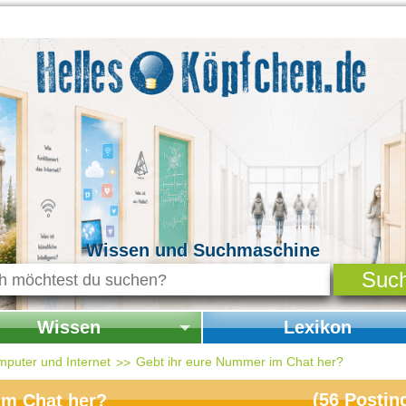
Wissen und Suchmaschine
Wissen
Lexikon
seite Wissen
Startseite Lexikon
mputer und Internet
Gebt ihr eure Nummer im Chat her?
chichte & Kultur
(
56
Postin
im Chat her?