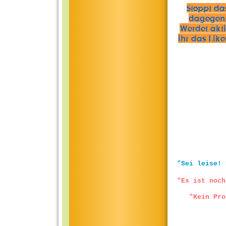
Stoppt da
dagegen,
Werdet aktiv
ihr das Lik
"Sei leise! 
"Es ist noch
"Kein Pro