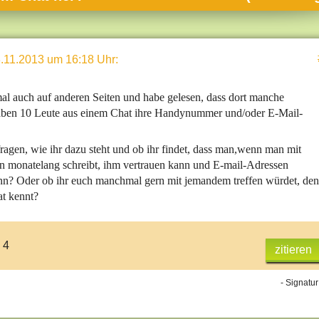
umne
sch & Natur
.11.2013 um 16:18 Uhr
:
llschaft & Politik
geber & Tipps
al auch auf anderen Seiten und habe gelesen, dass dort manche
versum
haben 10 Leute aus einem Chat ihre Handynummer und/oder E-Mail-
st
fragen, wie ihr dazu steht und ob ihr findet, dass man,wenn man mit
hnik
 monatelang schreibt, ihm vertrauen kann und E-mail-Adressen
nn? Oder ob ihr euch manchmal gern mit jemandem treffen würdet, den
deruni
at kennt?
derlexikon
gen und Antworten
 4
zitieren
- Signatur