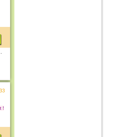
 -
33
t !