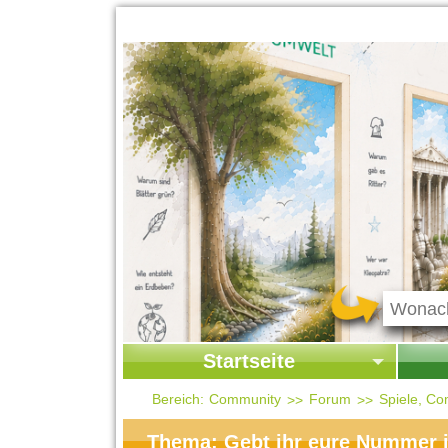
Startseite
Startseite
Start
Bereich:
Community
Forum
Spiele, Co
Kontakt
Ges
Thema: Gebt ihr eure Nummer 