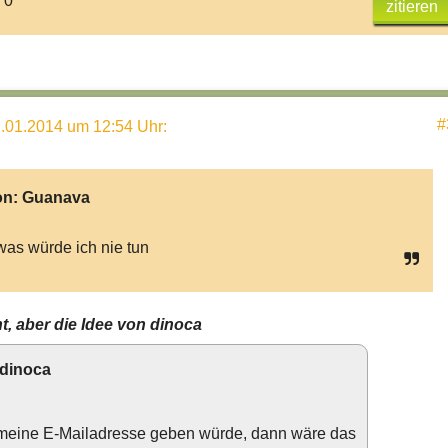
 0
zitieren
#
.01.2014 um 12:54 Uhr
:
on:
Guanava
as würde ich nie tun
t, aber die Idee von dinoca
 dinoca
meine E-Mailadresse geben würde, dann wäre das