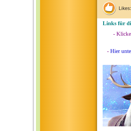
Likes:
Links für d
- Klick
-
Hier unt