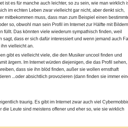
net ist es für manche auch leichter, so zu sein, wie man wirklich is
sich im echten Leben zwar vielleicht gar nicht, aber denkt sich,
eder mitbekommen muss, dass man zum Beispiel einen bestimmt
er so, obwohl man sein Profil im Internet zur Hälfte mit Bilder
en füllt. Das könnten viele wiederum sympathisch finden, weil
en sagt, dass er sich dafür interessiert und wenn jemand auch F
 ihn vielleicht an.
n gibt es vielleicht viele, die den Musiker uncool finden und
it ärgern. Im Internet würden diejenigen, die das Profil sehen,
hreiben, dass sie ihn blöd finden, außer sie wollen ernsthaft
ieren ...oder absichtlich provozieren (dann finden sie immer ei
eigentlich traurig. Es gibt im Internet zwar auch viel Cybermobb
r die Leute sind meistens offener und eher so, wie sie wirklich