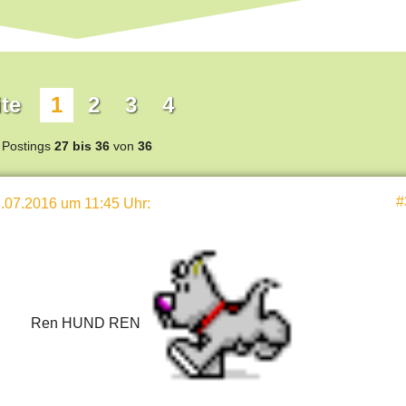
te
1
2
3
4
Postings
27 bis 36
von
36
#
.07.2016 um 11:45 Uhr
:
Ren HUND REN