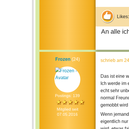
Likes:
An alle ic
Frozen
(24)
schrieb
am 24
Das ist eine w
Ich werde im 
echt sehr unb
Postings: 139
normal Freund
gemobbt wird 
Mitglied seit
Wenn jemand "
07.05.2016
eigentlich nu
wird, etwas f