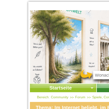
Startseite
Startseite
Start
Bereich:
Community
Forum
Spiele, Co
Kontakt
Ges
Thema: Im Internet beliebt, im 