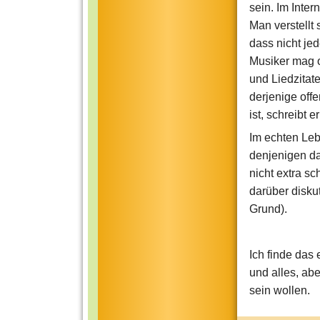
sein. Im Inter
Man verstellt 
dass nicht j
Musiker mag od
und Liedzitat
derjenige off
ist, schreibt er
Im echten Lebe
denjenigen dam
nicht extra sc
darüber diskut
Grund).
Ich finde das 
und alles, abe
sein wollen.