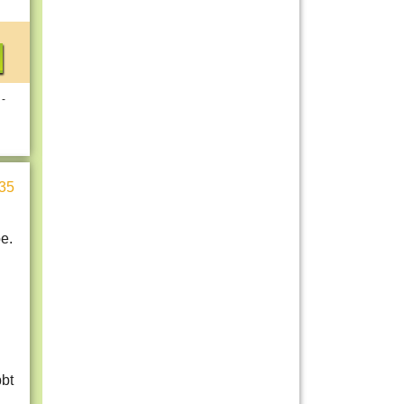
 -
35
e.
bbt