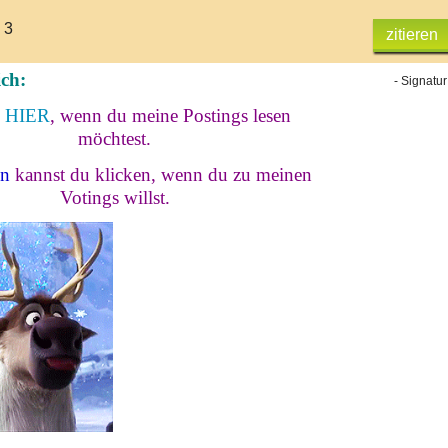
 3
zitieren
ich:
- Signatur
e
HIER
, wenn du meine Postings lesen
möchtest.
en
kannst du klicken, wenn du zu meinen
Votings willst.