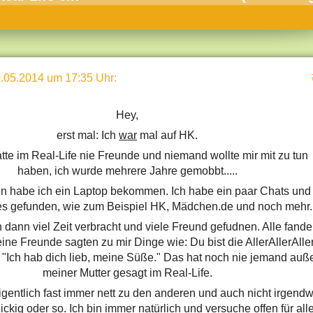
umne
sch & Natur
llschaft & Politik
.05.2014 um 17:35 Uhr
:
geber & Tipps
versum
Hey,
st
erst mal: Ich
war
mal auf HK.
atte im Real-Life nie Freunde und niemand wollte mir mit zu tun
hnik
haben, ich wurde mehrere Jahre gemobbt.....
deruni
en habe ich ein Laptop bekommen. Ich habe ein paar Chats und
s gefunden, wie zum Beispiel HK, Mädchen.de und noch mehr.
derlexikon
h dann viel Zeit verbracht und viele Freund gefudnen. Alle fand
gen und Antworten
eine Freunde sagten zu mir Dinge wie: Du bist die AllerAllerAlle
d "Ich hab dich lieb, meine Süße." Das hat noch nie jemand auß
meiner Mutter gesagt im Real-Life.
eigentlich fast immer nett zu den anderen und auch nicht irgend
zickig oder so. Ich bin immer natürlich und versuche offen für all