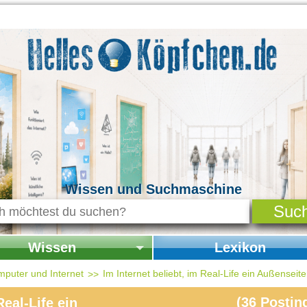
Wissen und Suchmaschine
Wissen
Lexikon
seite Wissen
Startseite Lexikon
mputer und Internet
Im Internet beliebt, im Real-Life ein Außenseite
chichte & Kultur
(
36
Postin
Real-Life ein