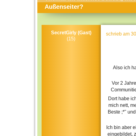
Themen-Specials
Kol
Außenseiter?
Häufig gesucht
Men
Beliebte Artikel
Gese
SecretGirly (Gast)
schrieb
am 30
Rat
(15)
Uni
Kun
Also ich h
Tec
Kin
Vor 2 Jahr
Communitie
Län
Dort habe ic
Fra
mich nett, m
Beste ;*" un
Ich bin aber 
eingebildet, 