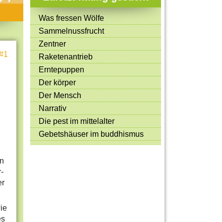
Mitmachen & Kreatives
Was fressen Wölfe
Bücher & Filme
Sammelnussfrucht
Quiz-Spiele
Zentner
#1
Raketenantrieb
Spiele & Ideen
Erntepuppen
Jugendreporter
Der körper
Der Mensch
Rezeptideen
Narrativ
Game-Tests
Die pest im mittelalter
Reisen, Events & Sport
Gebetshäuser im buddhismus
E-Cards
en
r-
er
wie
es