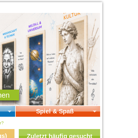
Spiel & Spaß
Startseite Spiel & Spaß
r?
Online-Spiele
gs)
Zuletzt häufig gesucht