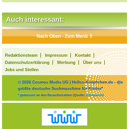
Auch interessant:
Nach Oben - Zum Menü ⇧
Redaktionsteam
Impressum
Kontakt
Datenschutzerklärung
Werbung
Über uns
Jobs und Stellen
© 2026 Cosmos Media UG | Helles-Koepfchen.de - die
größte deutsche Suchmaschine für Kinder*
* gemessen an den Besucherzahlen (Quelle:
Similarweb
)