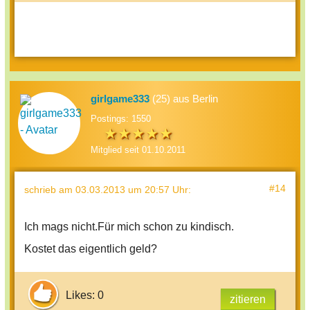
girlgame333
(25) aus Berlin
Postings: 1550
Mitglied seit 01.10.2011
#14
schrieb
am 03.03.2013 um 20:57 Uhr
:
Ich mags nicht.Für mich schon zu kindisch.
Kostet das eigentlich geld?
Likes: 0
zitieren