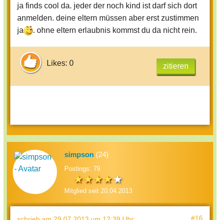
ja finds cool da. jeder der noch kind ist darf sich dort
anmelden. deine eltern müssen aber erst zustimmen
ja
. ohne eltern erlaubnis kommst du da nicht rein.
Likes: 0
zitieren
simpson
(24)
Postings: 79
Mitglied seit 20.04.2013
#16
schrieb
am 29.07.2013 um 12:39 Uhr
: