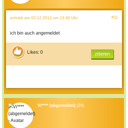
#11
schrieb
am 03.12.2012 um 13:40 Uhr
:
ich bin auch angemeldet
Likes: 0
zitieren
Vi**** (abgemeldet)
(24)