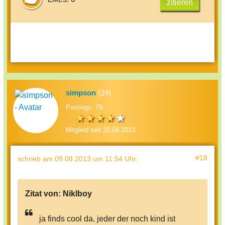
zitieren
simpson
(24)
Postings: 79
Mitglied seit 20.04.2013
#18
schrieb
am 09.08.2013 um 11:54 Uhr
:
Zitat von:
Niklboy
ja finds cool da. jeder der noch kind ist