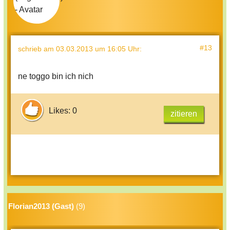
#13
schrieb
am 03.03.2013 um 16:05 Uhr
:
ne toggo bin ich nich
Likes: 0
zitieren
Florian2013 (Gast)
(9)