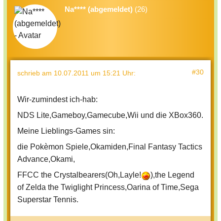
Na**** (abgemeldet)
(26)
#30
schrieb
am 10.07.2011 um 15:21 Uhr
:
Wir-zumindest ich-hab:
NDS Lite,Gameboy,Gamecube,Wii und die XBox360.
Meine Lieblings-Games sin:
die Pokèmon Spiele,Okamiden,Final Fantasy Tactics
Advance,Okami,
FFCC the Crystalbearers(Oh,Layle!
),the Legend
of Zelda the Twiglight Princess,Oarina of Time,Sega
Superstar Tennis.