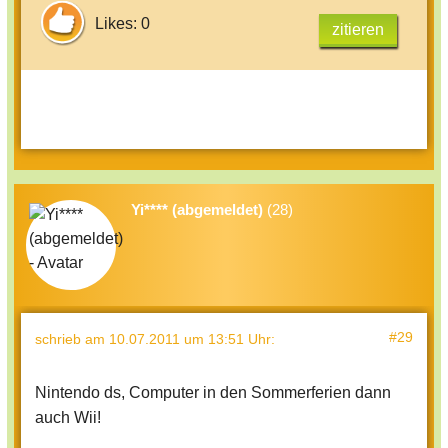
Likes: 0
zitieren
Yi**** (abgemeldet)
(28)
#29
schrieb
am 10.07.2011 um 13:51 Uhr
:
Nintendo ds, Computer in den Sommerferien dann
auch Wii!