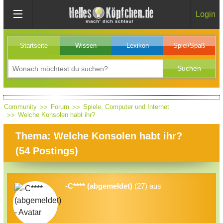
Login
Startseite
Wissen
Lexikon
Spiel/Spaß
Community
Forum
Spiele, Computer und Internet
Welche Konsolen habt ihr?
Thema: Welche Konsolen habt ihr?
(
54
Postings)
-C**** (abgemeldet)
(27) aus