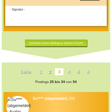
- Signatur -
Schreibe einen Beitrag in dieses Forum!
Seite
1
2
3
4
5
6
Postings
25 bis 34
von
54
Su**** (abgemeldet)
(28)