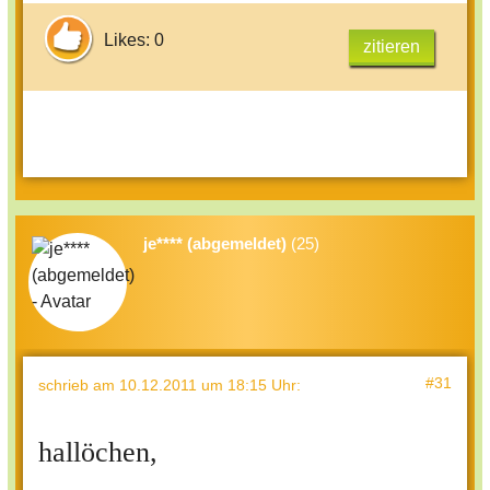
Likes: 0
zitieren
je**** (abgemeldet)
(25)
#31
schrieb
am 10.12.2011 um 18:15 Uhr
:
hallöchen,