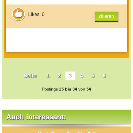
Likes: 0
zitieren
Seite
1
2
3
4
5
6
Postings
25 bis 34
von
54
Auch interessant: