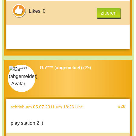
Likes: 0
zitieren
Ga**** (abgemeldet)
(29)
#28
schrieb
am 05.07.2011 um 18:26 Uhr
:
play station 2 :)