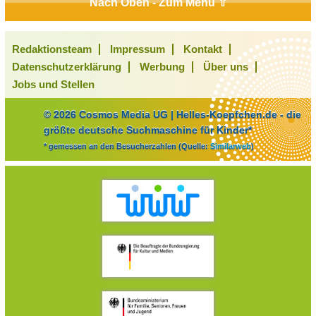
Nach Oben - Zum Menü ⇧
Redaktionsteam
Impressum
Kontakt
Datenschutzerklärung
Werbung
Über uns
Jobs und Stellen
© 2026 Cosmos Media UG | Helles-Koepfchen.de - die
größte deutsche Suchmaschine für Kinder*
* gemessen an den Besucherzahlen (Quelle:
Similarweb
)