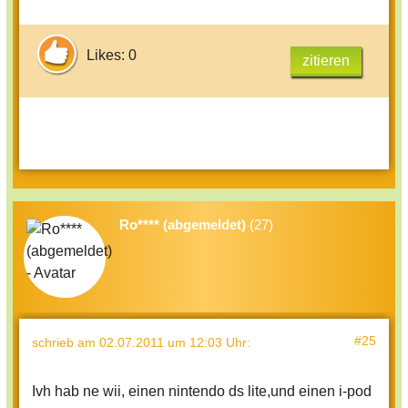
Likes: 0
zitieren
Ro**** (abgemeldet)
(27)
#25
schrieb
am 02.07.2011 um 12:03 Uhr
:
Ivh hab ne wii, einen nintendo ds lite,und einen i-pod