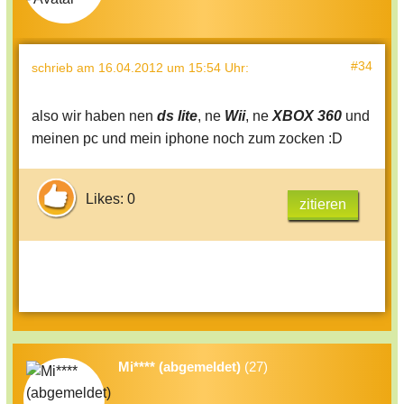
#34
schrieb
am 16.04.2012 um 15:54 Uhr
:
also wir haben nen
ds lite
, ne
Wii
, ne
XBOX 360
und
meinen pc und mein iphone noch zum zocken :D
Likes: 0
zitieren
Mi**** (abgemeldet)
(27)