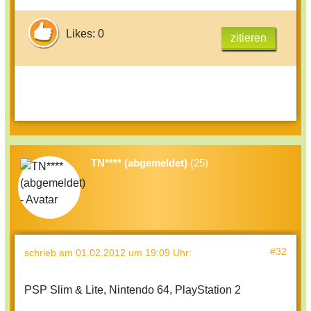
Likes: 0
zitieren
TN**** (abgemeldet)
(25)
#32
schrieb
am 01.02.2012 um 19:09 Uhr
:
PSP Slim & Lite, Nintendo 64, PlayStation 2