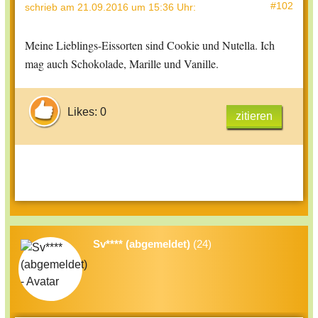
#102
schrieb
am 21.09.2016 um 15:36 Uhr
:
Meine Lieblings-Eissorten sind Cookie und Nutella. Ich
mag auch Schokolade, Marille und Vanille.
Likes: 0
zitieren
Sv**** (abgemeldet)
(24)