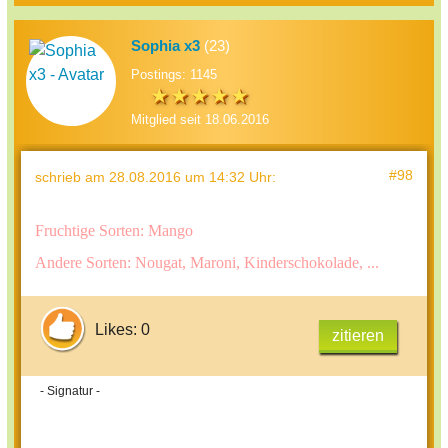
Sophia x3
(23)
Postings: 1145
Mitglied seit 18.06.2016
#98
schrieb
am 28.08.2016 um 14:32 Uhr
:
Fruchtige Sorten: Mango
Andere Sorten: Nougat, Maroni, Kinderschokolade, ...
Likes: 0
zitieren
- Signatur -