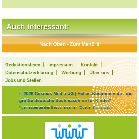
Auch interessant:
Nach Oben - Zum Menü ⇧
Redaktionsteam
Impressum
Kontakt
Datenschutzerklärung
Werbung
Über uns
Jobs und Stellen
© 2026 Cosmos Media UG | Helles-Koepfchen.de - die
größte deutsche Suchmaschine für Kinder*
* gemessen an den Besucherzahlen (Quelle:
Similarweb
)