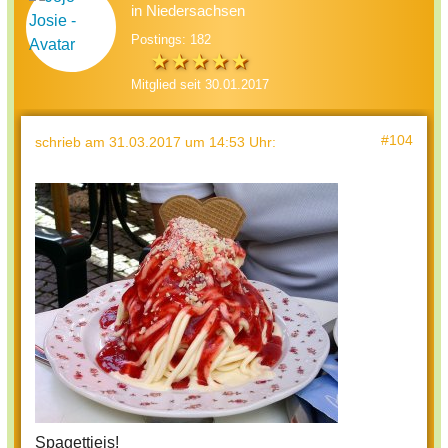
in Niedersachsen
Postings: 182
Mitglied seit 30.01.2017
#104
schrieb
am 31.03.2017 um 14:53 Uhr
:
Spagettieis!