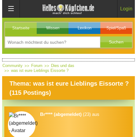
Login
Startseite
Wissen
Lexikon
Spiel/Spaß
Community
Forum
Dies und das
was ist eure Lieblings Eissorte ?
Thema: was ist eure Lieblings Eissorte ?
(
115
Postings)
Br**** (abgemeldet)
(23) aus