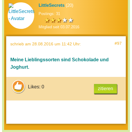
LittleSecrets
(20)
Postings: 31
Mitglied seit 03.07.2016
#97
schrieb
am 28.08.2016 um 11:42 Uhr
:
Meine Lieblingssorten sind Schokolade und
Joghurt.
Likes: 0
zitieren