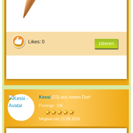
Likes: 0
zitieren
Kessi
(23) aus einem Dorf
Postings: 106
Mitglied seit 21.09.2016