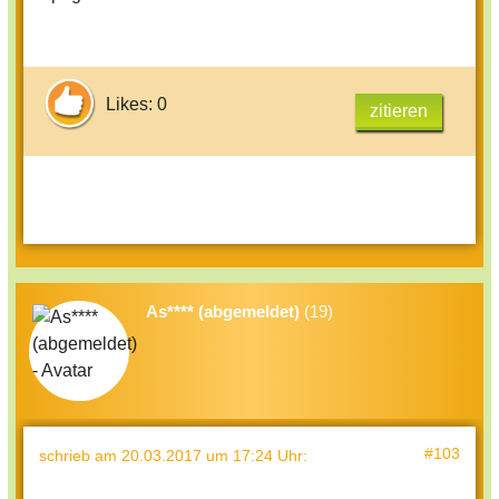
Likes: 0
zitieren
As**** (abgemeldet)
(19)
#103
schrieb
am 20.03.2017 um 17:24 Uhr
: