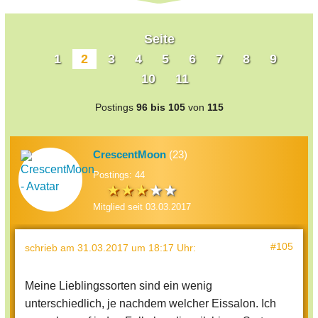
Seite
1
2
3
4
5
6
7
8
9
10
11
Postings
96 bis 105
von
115
CrescentMoon
(23)
Postings: 44
Mitglied seit 03.03.2017
#105
schrieb
am 31.03.2017 um 18:17 Uhr
:
Meine Lieblingssorten sind ein wenig
unterschiedlich, je nachdem welcher Eissalon. Ich