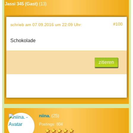
Jassi 345 (Gast)
(13)
#100
schrieb
am 07.09.2016 um 22:09 Uhr
:
Schokolade
zitieren
niina.
(25)
Postings: 804