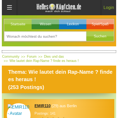
Login
Startseite
Wissen
Lexikon
Spiel/Spaß
Community
Forum
Dies und das
Wie lautet dein Rap-Name ? finde es heraus !
Thema: Wie lautet dein Rap-Name ? finde
es heraus !
(
253
Postings)
EMIR110
(29) aus Berlin
Postings: 141