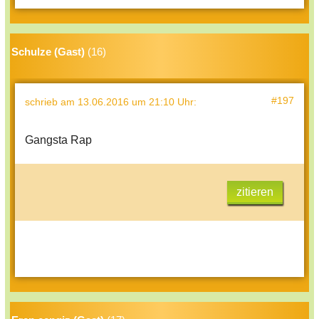
Schulze (Gast)
(16)
#197
schrieb
am 13.06.2016 um 21:10 Uhr
:
Gangsta Rap
zitieren