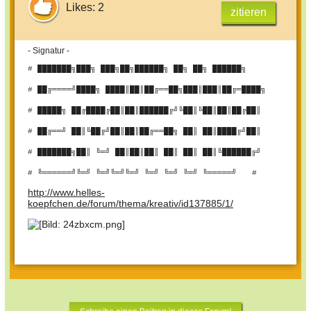
Likes: 2
zitieren
- Signatur -
# ███████╗███╗ ███╗██╗██████╗ ██╗ ██╗ ██████╗
# ██╔════╝████╗ ████║██║██╔══██╗███║███║██╔═████╗
# █████╗ ██╔████╔██║██║██████╔╝╚██║╚██║██║██╔██║
# ██╔══╝ ██║╚██╔╝██║██║██╔══██╗ ██║ ██║████╔╝██║
# ███████╗██║ ╚═╝ ██║██║██║ ██║ ██║ ██║╚██████╔╝
# ╚══════╝╚═╝ ╚═╝╚═╝╚═╝ ╚═╝ ╚═╝ ╚═╝ ╚═════╝
#
http://www.helles-
koepfchen.de/forum/thema/kreativ/id137885/1/