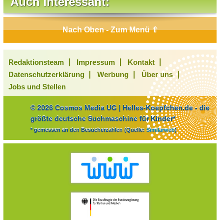
Auch interessant:
Nach Oben - Zum Menü ⇧
Redaktionsteam
Impressum
Kontakt
Datenschutzerklärung
Werbung
Über uns
Jobs und Stellen
© 2026 Cosmos Media UG | Helles-Koepfchen.de - die
größte deutsche Suchmaschine für Kinder*
* gemessen an den Besucherzahlen (Quelle:
Similarweb
)