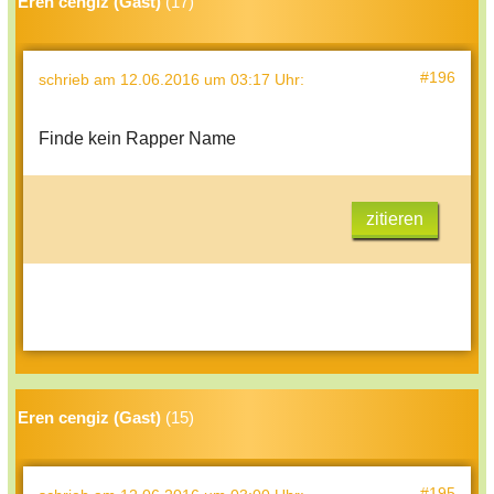
Eren cengiz (Gast)
(17)
#196
schrieb
am 12.06.2016 um 03:17 Uhr
:
Finde kein Rapper Name
zitieren
Eren cengiz (Gast)
(15)
#195