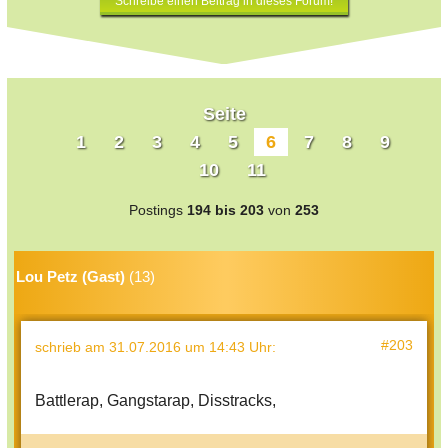
Schreibe einen Beitrag in dieses Forum!
Seite
1
2
3
4
5
6
7
8
9
10
11
Postings
194 bis 203
von
253
Lou Petz (Gast)
(13)
#203
schrieb
am 31.07.2016 um 14:43 Uhr
:
Battlerap, Gangstarap, Disstracks,