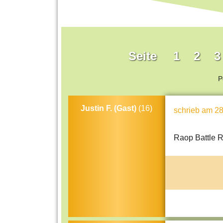
Seite
1
2
3
P
Justin F. (Gast)
(16)
schrieb
am 28
Raop Battle 