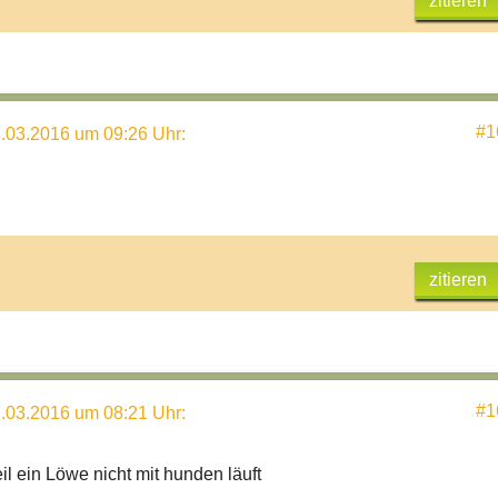
zitieren
#1
.03.2016 um 09:26 Uhr
:
zitieren
#1
.03.2016 um 08:21 Uhr
:
l ein Löwe nicht mit hunden läuft