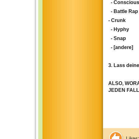
-
Conscious
-
Battle Rap
- Crunk
- Hyphy
- Snap
- [andere]
3. Lass dein
ALSO, WORA
JEDEN FALL 
Likes: