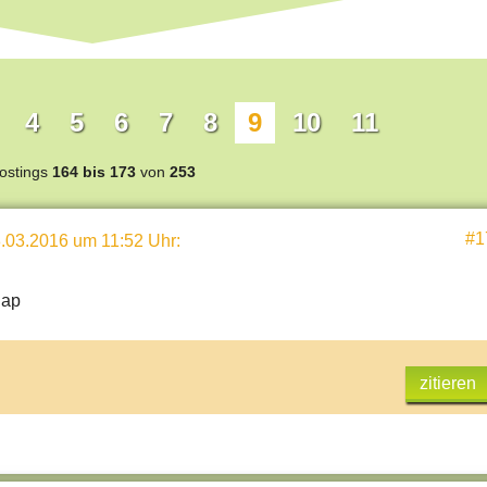
4
5
6
7
8
9
10
11
ostings
164 bis 173
von
253
#1
.03.2016 um 11:52 Uhr
:
Rap
zitieren