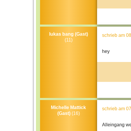
lukas bang (Gast)
schrieb
am 08
(11)
hey
Michelle Mattick
schrieb
am 07
(Gast)
(16)
Alleingang wei