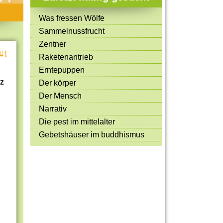
Mitmachen & Kreatives
Was fressen Wölfe
Bücher & Filme
Sammelnussfrucht
Quiz-Spiele
Zentner
#1
Raketenantrieb
Spiele & Ideen
Erntepuppen
Jugendreporter
z
Der körper
Der Mensch
Rezeptideen
Narrativ
Game-Tests
Die pest im mittelalter
Reisen, Events & Sport
Gebetshäuser im buddhismus
E-Cards