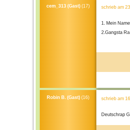
cem_313 (Gast)
(17)
schrieb
am 23
1. Mein Na
2.Gangsta Ra
Robin B. (Gast)
(16)
schrieb
am 16
Deutschrap G