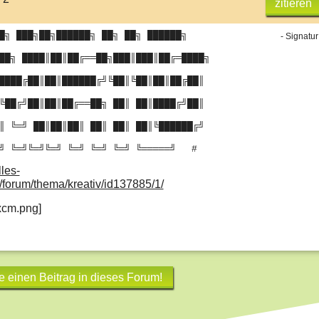
zitieren
█╗ ███╗██╗██████╗ ██╗ ██╗ ██████╗
- Signatur
██╗ ████║██║██╔══██╗███║███║██╔═████╗
████╔██║██║██████╔╝╚██║╚██║██║██╔██║
╚██╔╝██║██║██╔══██╗ ██║ ██║████╔╝██║
║ ╚═╝ ██║██║██║ ██║ ██║ ██║╚██████╔╝
╝ ╚═╝╚═╝╚═╝ ╚═╝ ╚═╝ ╚═╝ ╚═════╝
#
les-
forum/thema/kreativ/id137885/1/
e einen Beitrag in dieses Forum!