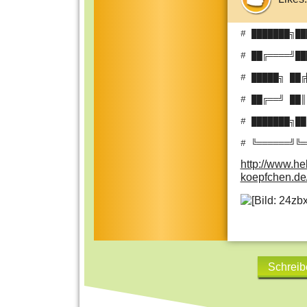
# ███████╗██
# ██╔════╝██
# █████╗ ██╔
# ██╔══╝ ██║
# ███████╗██
# ╚══════╝╚═
http://www.hel
koepfchen.de/
Schreib