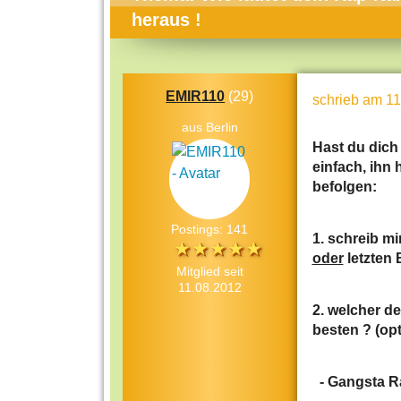
Themen-Specials
Kol
heraus !
Häufig gesucht
Men
Beliebte Artikel
Gese
EMIR110
(29)
schrieb
am 11
Rat
aus Berlin
Uni
Hast du dich
einfach, ihn 
Kun
befolgen:
Tec
Postings: 141
Kin
1. schreib m
oder
letzten
Län
Mitglied seit
11.08.2012
Fra
2. welcher de
besten ? (op
-
Gangsta R