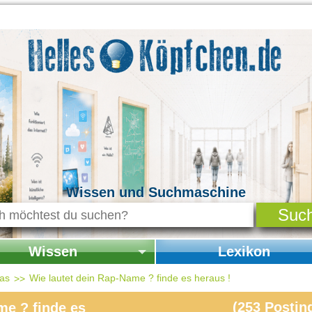
Wissen und Suchmaschine
Wissen
Lexikon
seite Wissen
Startseite Lexikon
das
Wie lautet dein Rap-Name ? finde es heraus !
chichte & Kultur
(
253
Postin
me ? finde es