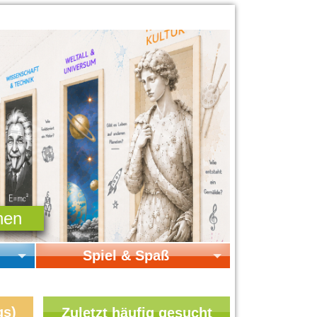
Spiel & Spaß
Startseite Spiel & Spaß
Online-Spiele
gs)
Zuletzt häufig gesucht