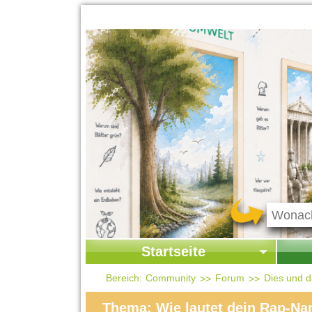
Startseite
Startseite
Start
Bereich:
Community
Forum
Dies und 
Kontakt
Ges
Thema: Wie lautet dein Rap-Na