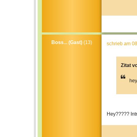
Boss... (Gast)
(13)
schrieb
am 08
Zitat v
he
Hey????? Intr