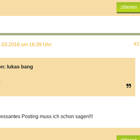
zitieren
#1
.03.2016 um 16:39 Uhr
:
on:
lukas bang
y
essantes Posting muss ich schon sagen!!!