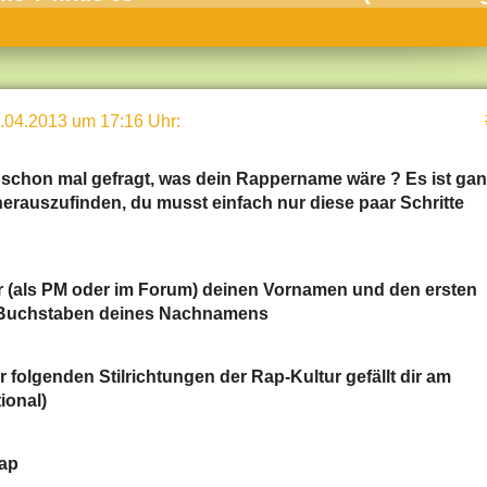
umne
sch & Natur
llschaft & Politik
.04.2013 um 17:16 Uhr
:
geber & Tipps
versum
 schon mal gefragt, was dein Rappername wäre ?
Es ist gan
herauszufinden, du musst einfach nur diese paar Schritte
st
hnik
deruni
ir (als PM oder im Forum) deinen Vornamen und den ersten
 Buchstaben deines Nachnamens
derlexikon
gen und Antworten
r folgenden Stilrichtungen der Rap-Kultur gefällt dir am
tional)
ap