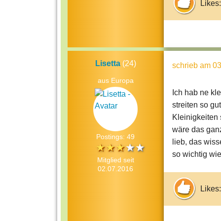
Likes:
Lisetta
(24)
schrieb
am 03
aus Europa
Ich hab ne kl
streiten so gu
Kleinigkeiten 
wäre das ganz
Postings: 49
lieb, das wis
so wichtig wie
Mitglied seit
02.07.2016
Likes: