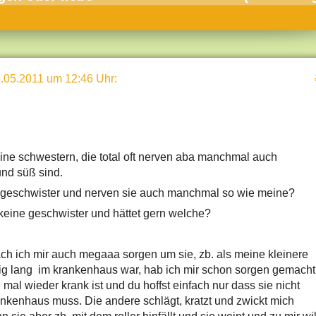
umne
sch & Natur
llschaft & Politik
.05.2011 um 12:46 Uhr
:
geber & Tipps
versum
st
eine schwestern, die total oft nerven aba manchmal auch
hnik
und süß sind.
deruni
 geschwister und nerven sie auch manchmal so wie meine?
derlexikon
 keine geschwister und hättet gern welche?
gen und Antworten
 ich mir auch megaaa sorgen um sie, zb. als meine kleinere
g lang im krankenhaus war, hab ich mir schon sorgen gemacht
mal wieder krank ist und du hoffst einfach nur dass sie nicht
ankenhaus muss. Die andere schlägt, kratzt und zwickt mich