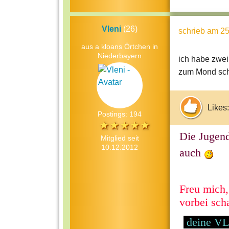
Vleni
(26)
schrieb
am 25
aus a kloans Örtchen in
Niederbayern
ich habe zwei
zum Mond schi
Likes:
Postings: 194
Die Jugen
Mitglied seit
10.12.2012
auch
Freu mich,
vorbei sch
deine V