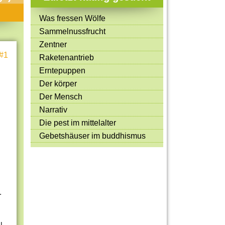
Mitmachen & Kreatives
Was fressen Wölfe
Bücher & Filme
Sammelnussfrucht
Quiz-Spiele
Zentner
#1
Raketenantrieb
Spiele & Ideen
Erntepuppen
Jugendreporter
Der körper
Der Mensch
Rezeptideen
Narrativ
Game-Tests
Die pest im mittelalter
Reisen, Events & Sport
Gebetshäuser im buddhismus
E-Cards
.