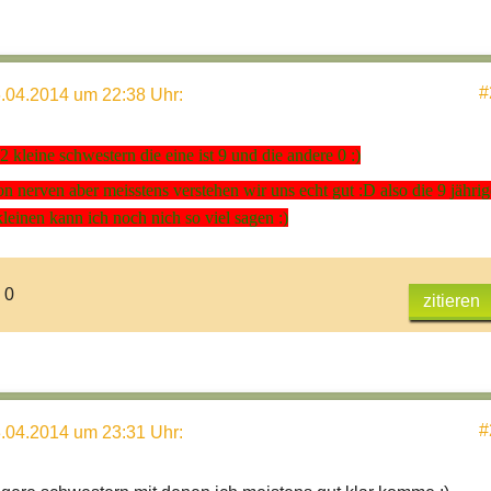
#
.04.2014 um 22:38 Uhr
:
 kleine schwestern die eine ist 9 und die andere 0 :)
n nerven aber meisstens verstehen wir uns echt gut :D also die 9 jährig
kleinen kann ich noch nich so viel sagen :)
 0
zitieren
#
.04.2014 um 23:31 Uhr
: