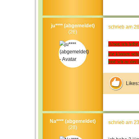
ju**** (abgemeldet)
schrieb
am 26
(26)
Alsoo ich habe 2
die können scho
und ich zu der 
Likes:
Na**** (abgemeldet)
schrieb
am 23
(28)