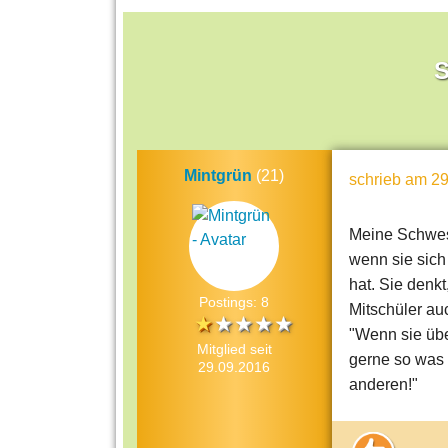
S
Mintgrün
(21)
schrieb
am 29
Meine Schwest
wenn sie sich
hat. Sie denkt
Postings: 8
Mitschüler au
"Wenn sie übe
Mitglied seit
gerne so was 
29.09.2016
anderen!"