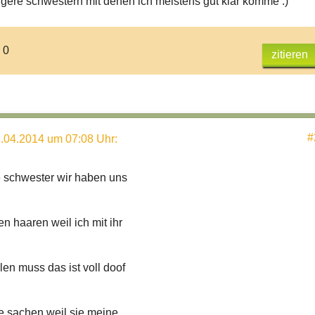
ngere schwestern mit denen ich meistens gut klar komme :)
 0
zitieren
#
.04.2014 um 07:08 Uhr
:
 schwester wir haben uns
en haaren weil ich mit ihr
len muss das ist voll doof
e sachen weil sie meine