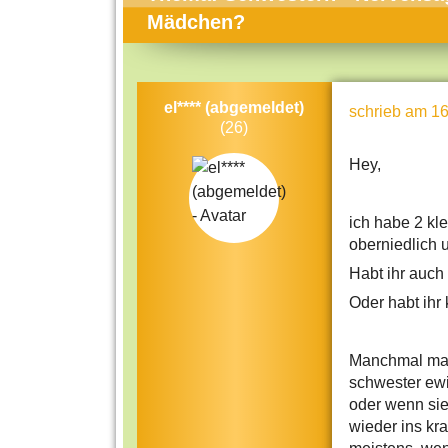
Themen-Specials
Kol
Mädchen?
Häufig gesucht
Men
Beliebte Artikel
Gese
el**** (abgemeldet)
schrieb
am 16
Rat
(26)
Uni
Hey,
Kun
ich habe 2 kl
Tec
oberniedlich 
Kin
Habt ihr auch
Län
Oder habt ihr
Fra
Manchmal mach
schwester ewi
oder wenn sie 
wieder ins kr