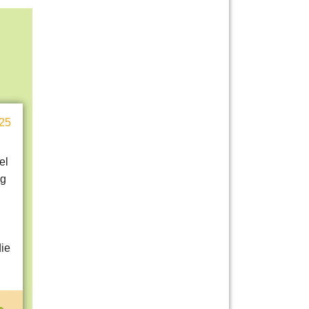
25
el
ng
die