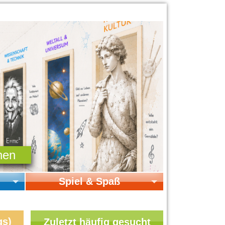
Spiel & Spaß
Startseite Spiel & Spaß
Online-Spiele
gs)
Zuletzt häufig gesucht