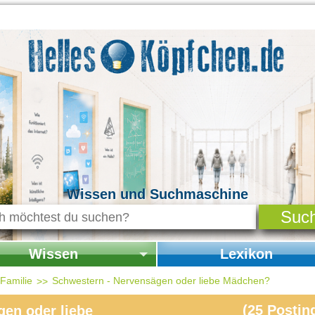
Wissen und Suchmaschine
Wissen
Lexikon
seite Wissen
Startseite Lexikon
 Familie
Schwestern - Nervensägen oder liebe Mädchen?
chichte & Kultur
(
25
Postin
en oder liebe