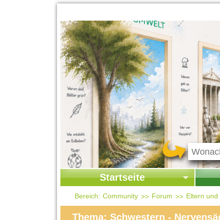
Startseite
Startseite
Start
Bereich:
Community
Forum
Eltern und
Kontakt
Ges
Thema: Schwestern - Nervensäg