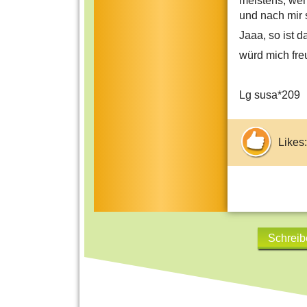
meistens, wenn
und nach mir 
Jaaa, so ist da
würd mich fre
Lg susa*209
Likes:
Schreib