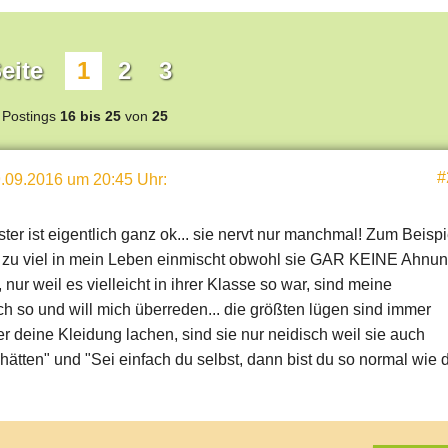
eite
1
2
3
Postings
16 bis 25
von
25
#
.09.2016 um 20:45 Uhr
:
er ist eigentlich ganz ok... sie nervt nur manchmal! Zum Beispi
 zu viel in mein Leben einmischt obwohl sie GAR KEINE Ahnu
, nur weil es vielleicht in ihrer Klasse so war, sind meine
ch so und will mich überreden... die größten lügen sind immer
r deine Kleidung lachen, sind sie nur neidisch weil sie auch
hätten" und "Sei einfach du selbst, dann bist du so normal wie 