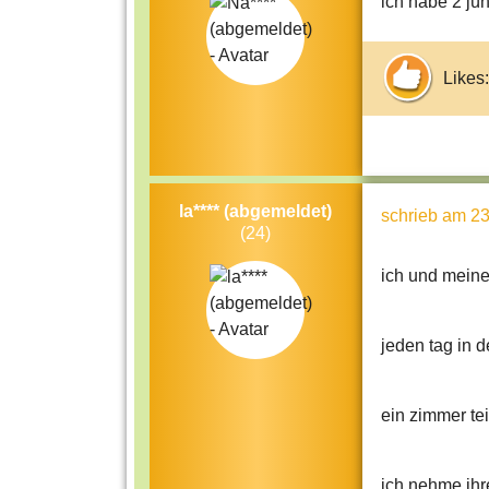
ich habe 2 jü
Likes:
la**** (abgemeldet)
schrieb
am 23
(24)
ich und meine
jeden tag in d
ein zimmer tei
ich nehme ihr