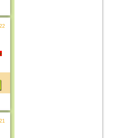
22
e
21