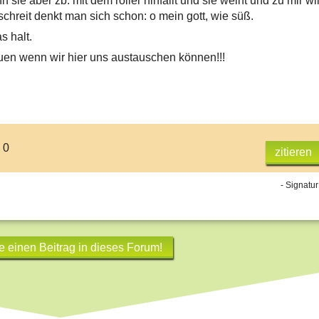
 sie aber zb. mit dem roller hinfällt und sie weint und zu mir wil
schreit denkt man sich schon: o mein gott, wie süß.
s halt.
uen wenn wir hier uns austauschen können!!!
 0
zitieren
- Signatur
e einen Beitrag in dieses Forum!