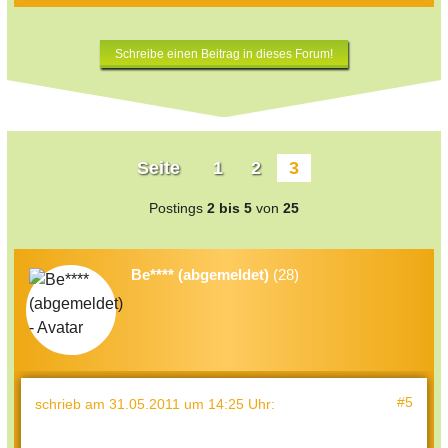
Schreibe einen Beitrag in dieses Forum!
Seite
1
2
3
Postings
2 bis 5
von
25
Be**** (abgemeldet)
(28)
#5
schrieb
am 31.05.2011 um 14:25 Uhr
: