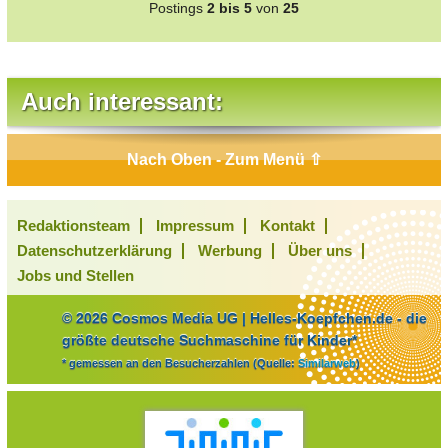
Postings
2 bis 5
von
25
Auch interessant:
Nach Oben - Zum Menü ⇧
Redaktionsteam
Impressum
Kontakt
Datenschutzerklärung
Werbung
Über uns
Jobs und Stellen
© 2026 Cosmos Media UG | Helles-Koepfchen.de - die
größte deutsche Suchmaschine für Kinder*
* gemessen an den Besucherzahlen (Quelle:
Similarweb
)