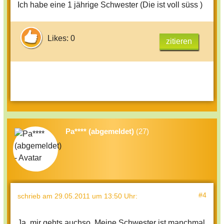
Ich habe eine 1 jährige Schwester (Die ist voll süss )
Likes: 0
zitieren
Pa**** (abgemeldet)
(27)
#4
schrieb
am 29.05.2011 um 13:50 Uhr
:
Ja, mir gehts auchso. Meine Schwester ist manchmal