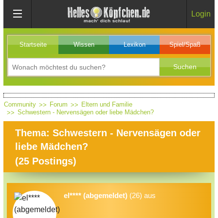
Login
Startseite
Wissen
Lexikon
Spiel/Spaß
Community
Forum
Eltern und Familie
Schwestern - Nervensägen oder liebe Mädchen?
Thema: Schwestern - Nervensägen oder
liebe Mädchen?
(
25
Postings)
el**** (abgemeldet)
(26) aus