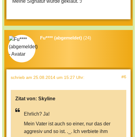
Meine Signatur wurde geklaut. :/
Fu**** (abgemeldet)
(24)
#6
schrieb
am 25.08.2014 um 15:27 Uhr
:
Zitat von:
Skyline
Ehrlich? Ja!
Mein Vater ist auch so einer, nur das der
aggresiv und so ist. ._. Ich verbiete ihm