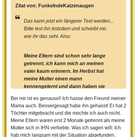
Zitat von:
FunkelndeKatzenaugen
Das kann jetzt ein längerer Text werden...
Bitte lest ihn trotzdem und schreibt mir,
wie ihr das seht. Also:
Meine Eltern sind schon sehr lange
getrennt, ich kann mich an meinen
vater kaum erinnern. Im Herbst hat
meine Mutter einen mann
kennengelernt und dann haben sie
sich verliebt, verabredet, geküsst,...
Bei mir ist es genauso!! Ich hasse den Freund meiner
Ich fand das zwar nicht so doll, aber
Mama auch. Bessergesagt habe ihn gehasst! Er hat 2
ich dachte mir, das geht mich
Töchter mitgebracht und die mochte ich auch nicht.
eigentlich nix an. Aber im mai hat
Meine Eltern waren erst 2 Monate getrennt als meine
meine mutter mich gezwungen, von
Mutter sich in IHN verliebte. Was ich sagen will: Ich
deutschland nach Österreich zu
hab mich langsam mit der Situation abgefunden.