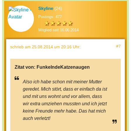
Skyline
(24)
Postings: 477
Mitglied seit 16.06.2014
#7
schrieb
am 25.08.2014 um 20:16 Uhr
:
Zitat von:
FunkelndeKatzenaugen
Also ich habe schon mit meiner Mutter
geredet. Mich stört, dass er einfach da ist
und mit uns wohnt und vor allem, dass
wir extra umziehen mussten und ich jetzt
keine Freunde mehr habe. Das hat mich
auch verletzt!