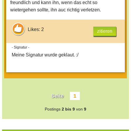
freundlich und kann ihn, wenn das echt so
knutscht immer mit meiner mutter
wietergehen sollte, ihn auc richtig verletzen.
herum, wenn ich dabei bin und es
stört mich, dass er so tut, als wären wir
zu dritt eine familie, dabei gehört er
Likes: 2
zitieren
eigentlich nicht zu uns dazu.
Ich bin nicht gerade nett zu ihm, das
- Signatur -
weiß ich und ich will nicht nett zu ihm
Meine Signatur wurde geklaut. :/
sein. Er darf mein Zimmer nicht
betreten. ich hab ihm mein zeugnis
gezeigt, aber er darf es nicht anfassen
und auf meine chorauftritte erlaube ich
ihm nur hinzugehen, weil das
Seite
1
eintrittsgeld der kirche gespendet
wird.
Postings
2 bis 9
von
9
ich unterhalte mich nicht mit ihm,
obwohl er immer mit mir reden will,
aber ich nicht mit ihm! Manchmal