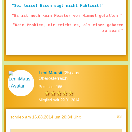
"Sei leise! Essen sagt nicht Mahlzeit!"
"Es ist noch kein Meister vom Himmel gefallen!"
"Kein Problem, mir reicht es, als einer geboren
zu sein!"
LeniiMausii
(25) aus
Oberösterreich
Postings: 166
Mitglied seit 29.01.2014
#3
schrieb
am 16.08.2014 um 20:34 Uhr
: