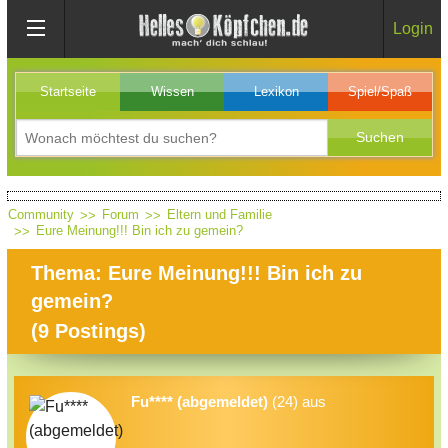
Login
Startseite
Wissen
Lexikon
Spiel/Spaß
Community
Forum
Eltern und Familie
Eure Meinung!!! Bin ich zu gemein?
Thema: Eure Meinung!!! Bin ich zu
gemein?
(
9
Postings)
Fu**** (abgemeldet)
(24) aus