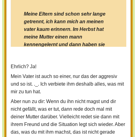
Meine Eltern sind schon sehr lange
getrennt, ich kann mich an meinen
vater kaum erinnern. Im Herbst hat
meine Mutter einen mann
kennengelernt und dann haben sie
sich verliebt, verabredet, geküsst,...
Ich fand das zwar nicht so doll, aber
Ehrlich? Ja!
ich dachte mir, das geht mich
eigentlich nix an. Aber im mai hat
Mein Vater ist auch so einer, nur das der aggresiv
meine mutter mich gezwungen, von
und so ist. ._. Ich verbiete ihm deshalb alles, was mit
deutschland nach Österreich zu
mir zu tun hat.
ziehen, obwohl ich in Deutschjland
Aber nun zu dir: Wenn du ihn nicht magst und dir
Freunde hatte. Wir wohnen jetzt mit
nicht gefällt, was er tut, dann rede doch mal mit
ihrem komischen Freund zusammen.
deiner Mutter darüber. Vielleicht redet sie dann mit
Ich hasse ihn! Er war vorher meistens
ihrem Freund und die Situation legt sich wieder. Aber
nett zu mir, aber seit wir zusammen
das, was du mit ihm machst, das ist nicht gerade
wohnen, mag ich ihn nicht mehr. Er