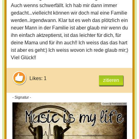
ziehen, obwohl ich in Deutschjland
Auch wenns schwerfällt. Ich hab mir dann immer
Freunde hatte. Wir wohnen jetzt mit
gedacht...vielleicht können wir doch mal eine Familie
ihrem komischen Freund zusammen.
werden..irgendwann. Klar tut es weh das plötzlich ein
Ich hasse ihn! Er war vorher meistens
neuer Mann in der Familie ist aber glaub mir wenn du
nett zu mir, aber seit wir zusammen
ihn einfach aktzeptierst, ist das leichter für dich, für
wohnen, mag ich ihn nicht mehr. Er
deine Mama und für ihn auch!! Ich weiss das das hart
knutscht immer mit meiner mutter
ist aber es geht:) Ich weiss wovon ich rede glaub mir;)
herum, wenn ich dabei bin und es
Viel Glück!!
stört mich, dass er so tut, als wären wir
zu dritt eine familie, dabei gehört er
Likes: 1
zitieren
eigentlich nicht zu uns dazu.
Ich bin nicht gerade nett zu ihm, das
- Signatur -
weiß ich und ich will nicht nett zu ihm
sein. Er darf mein Zimmer nicht
betreten. ich hab ihm mein zeugnis
gezeigt, aber er darf es nicht anfassen
und auf meine chorauftritte erlaube ich
ihm nur hinzugehen, weil das