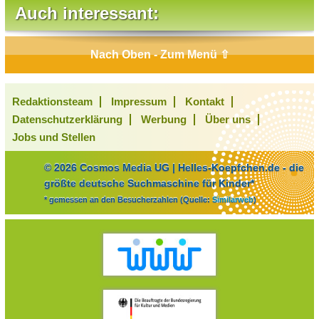
spiele ich ihm kleine streiche, nichts
Auch interessant:
gefährliches aber.
Jetzt meine frage:
Nach Oben - Zum Menü ⇧
Bin ich zu gemein zu ihm?
Redaktionsteam
Impressum
Kontakt
Datenschutzerklärung
Werbung
Über uns
Jobs und Stellen
© 2026 Cosmos Media UG | Helles-Koepfchen.de - die
größte deutsche Suchmaschine für Kinder*
* gemessen an den Besucherzahlen (Quelle:
Similarweb
)