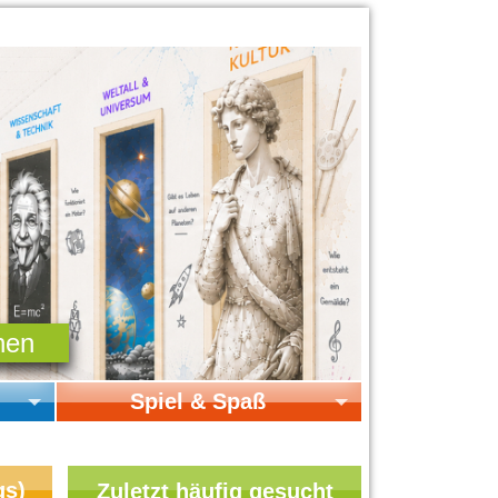
Spiel & Spaß
Startseite Spiel & Spaß
Online-Spiele
gs)
Zuletzt häufig gesucht