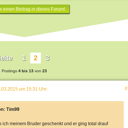
e einen Beitrag in dieses Forum!
eite
1
2
3
Postings
4 bis 13
von
23
#
.03.2015 um 15:31 Uhr
:
on:
Tim99
 ich meinem Bruder geschenkt und er ging total drauf