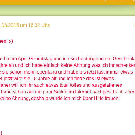
umne
sch & Natur
.03.2015 um 16:32 Uhr
:
llschaft & Politik
geber & Tipps
n! :-)
versum
st
 hat im April Geburtstag und ich suche dringend ein Geschenk
ahre alt und ich habe einfach keine Ahnung was ich ihr schenke
hnik
e sie schon mein lebenlang und habe bis jetzt fast immer etwas
 jetzt wird sie 18 Jahre alt und ich finde das ist etwas
deruni
her will ich ihr auch etwas total tolles und ausgefallenes
derlexikon
 habe schon auf ein paar Seiten im Internet nachgeschaut, aber
keine Ahnung, deshalb würde ich mich über Hilfe freuen!
gen und Antworten
!