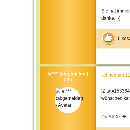
Sie hat immer
danke. :-)
Likes:
la**** (abgemeldet)
schrieb
am 11
(26)
[Zitat=153364
wünschen kann 
Du Süße. ❤