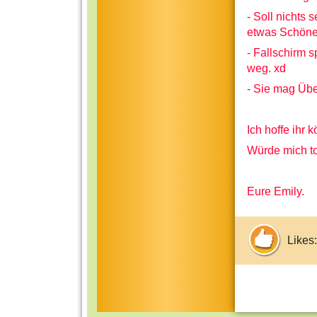
- Soll nichts 
etwas Schöner
- Fallschirm s
weg. xd
- Sie mag Übe
Ich hoffe ihr 
Würde mich to
Eure Emily.
Likes: