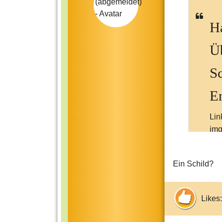
H
Ü
S
E
Lin
im
A8
w.
Ein Schild?
&w
EM
_V
Likes:
2&