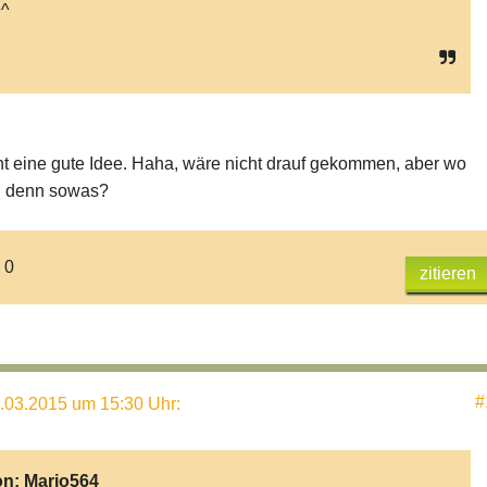
^
echt eine gute Idee. Haha, wäre nicht drauf gekommen, aber wo
 denn sowas?
 0
zitieren
#
.03.2015 um 15:30 Uhr
:
on:
Mario564