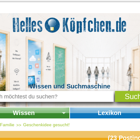
Wissen und Suchmaschine
Wissen
Lexikon
seite Wissen
Startseite Lexikon
 Familie
Geschenkidee gesucht!
chichte & Kultur
(
23
Postin