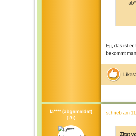
ab^
Ejj, das ist 
bekommt man
Likes:
la**** (abgemeldet)
schrieb
am 11
(26)
Zitat v