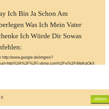
ay Ich Bin Ja Schon Am
berlegen Was Ich Mein Vater
chenke Ich Würde Dir Sowas
nfehlen:
k http://www.google.de/imgres?
gurl=http%3A%2F%2Fi.ytimg.com%2Fvi%2Fj6fgKgQkX
%2Fmaxresdefault.jpg&imgrefurl=http%3A%2F%2Fww
youtube.com%2Fwatch%3Fv%3Dj6fgKgQkXA8&h=720
=1280&tbnid=O2WV9bxbrdq-
%3A&zoom=1&docid=3hfrw8I5hZ5zcM&hl=de&ei=Yy7
OamEIXaPab9gagL&tbm=isch&iact=rc&uact=3&dur=79
 0
zitieren
page=6&start=105&ndsp=22&ved=0CEsQrQMwFzhk