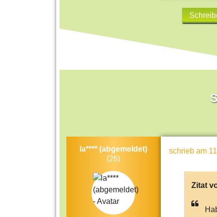
Schreib
S
la**** (abgemeldet)
schrieb
am 11
(26)
Zitat v
Hab