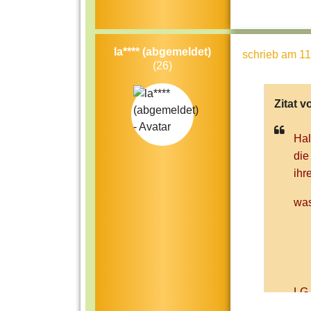
la**** (abgemeldet)
schrieb
am 11
(26)
Zitat v
Hal
die
ihr
was
LG