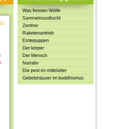
Mitmachen & Kreatives
Was fressen Wölfe
Bücher & Filme
Sammelnussfrucht
#1
Quiz-Spiele
Zentner
Raketenantrieb
Spiele & Ideen
Erntepuppen
Jugendreporter
Der körper
Der Mensch
Rezeptideen
!
n
Narrativ
Game-Tests
Die pest im mittelalter
Reisen, Events & Sport
Gebetshäuser im buddhismus
E-Cards