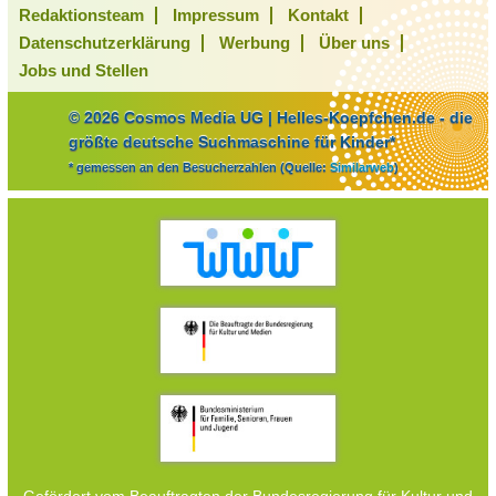
Redaktionsteam
Impressum
Kontakt
Datenschutzerklärung
Werbung
Über uns
Jobs und Stellen
© 2026 Cosmos Media UG | Helles-Koepfchen.de - die
größte deutsche Suchmaschine für Kinder*
* gemessen an den Besucherzahlen (Quelle:
Similarweb
)
Gefördert vom Beauftragten der Bundesregierung für Kultur und