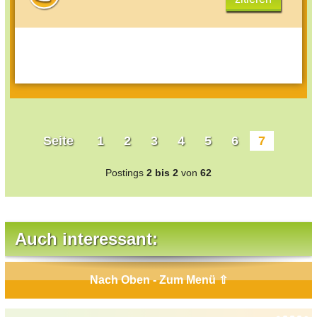
Seite
1
2
3
4
5
6
7
Postings
2 bis 2
von
62
Auch interessant:
Nach Oben - Zum Menü ⇧