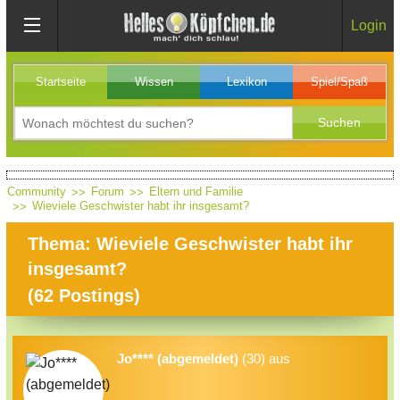
Login
Startseite
Wissen
Lexikon
Spiel/Spaß
Community
Forum
Eltern und Familie
Wieviele Geschwister habt ihr insgesamt?
Thema: Wieviele Geschwister habt ihr
insgesamt?
(
62
Postings)
Jo**** (abgemeldet)
(30) aus