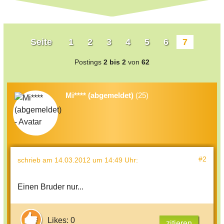
Seite
1
2
3
4
5
6
7
Postings
2 bis 2
von
62
Mi**** (abgemeldet)
(25)
#2
schrieb
am 14.03.2012 um 14:49 Uhr
:
Einen Bruder nur...
Likes: 0
zitieren