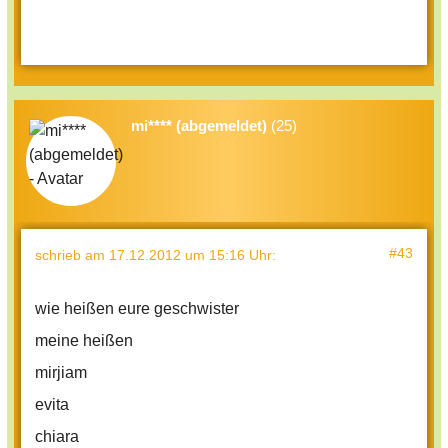
mi**** (abgemeldet)
(25)
#43
schrieb
am 17.12.2012 um 15:16 Uhr
:
wie heißen eure geschwister
meine heißen
mirjiam
evita
chiara