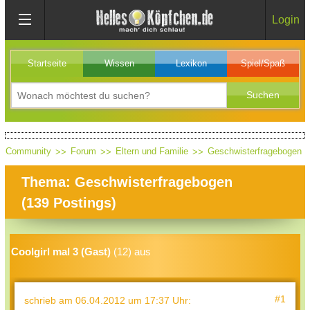
Login
Startseite
Wissen
Lexikon
Spiel/Spaß
Community
Forum
Eltern und Familie
Geschwisterfragebogen
Thema: Geschwisterfragebogen
(
139
Postings)
Coolgirl mal 3 (Gast)
(12) aus
#1
schrieb
am 06.04.2012 um 17:37 Uhr
: