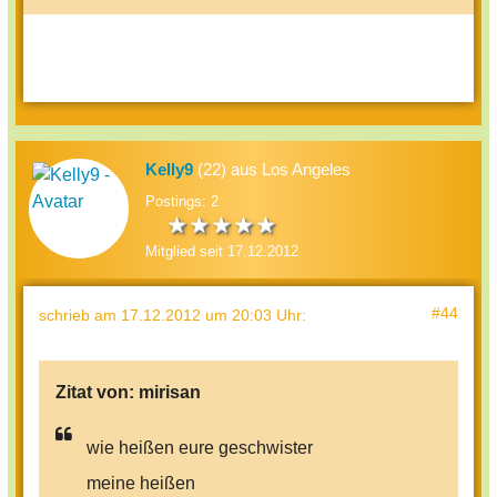
Kelly9
(22) aus Los Angeles
Postings: 2
Mitglied seit 17.12.2012
#44
schrieb
am 17.12.2012 um 20:03 Uhr
:
Zitat von:
mirisan
wie heißen eure geschwister
meine heißen