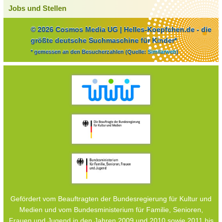
Jobs und Stellen
© 2026 Cosmos Media UG | Helles-Koepfchen.de - die
größte deutsche Suchmaschine für Kinder*
* gemessen an den Besucherzahlen (Quelle:
Similarweb
)
Gefördert vom Beauftragten der Bundesregierung für Kultur und
Medien und vom Bundesministerium für Familie, Senioren,
Frauen und Jugend in den Jahren 2009 und 2010 sowie 2011 bis