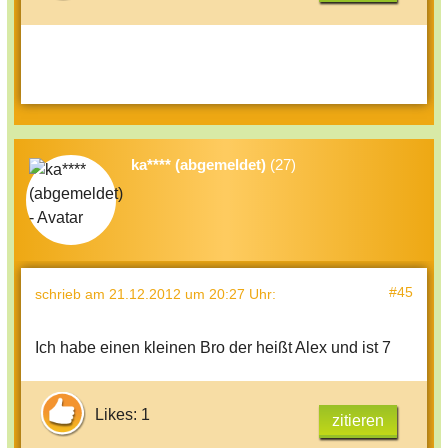
ka**** (abgemeldet)
(27)
#45
schrieb
am 21.12.2012 um 20:27 Uhr
:
Ich habe einen kleinen Bro der heißt Alex und ist 7
Likes: 1
zitieren