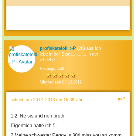
profiskatelolli :-P
(26) aus Ich
lebe in der Stadt.............in der
ich lebe.
Postings: 150
Mitglied seit 03.12.2012
#47
schrieb
am 20.01.2013 um 15:39 Uhr
:
1.2 Ne sis und nen broth.
Eigentlich hätte ich 5.
2.Meine schwester Peggy is 30(i miss you so,komm