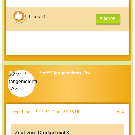
Likes: 0
zitieren
*m**** (abgemeldet)
(26)
#42
schrieb
am 16.12.2012 um 21:28 Uhr
:
Zitat von:
Coolgirl mal 3