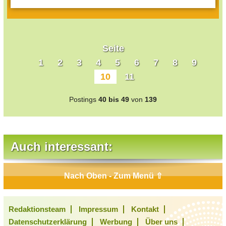
Seite
1
2
3
4
5
6
7
8
9
10
11
Postings
40 bis 49
von
139
Auch interessant:
Nach Oben - Zum Menü ⇧
Redaktionsteam
Impressum
Kontakt
Datenschutzerklärung
Werbung
Über uns