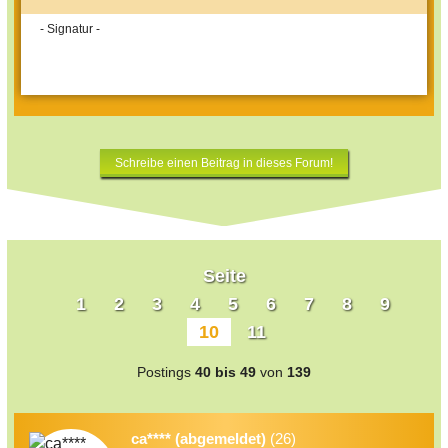
- Signatur -
Schreibe einen Beitrag in dieses Forum!
Seite
1
2
3
4
5
6
7
8
9
10
11
Postings
40 bis 49
von
139
ca**** (abgemeldet)
(26)