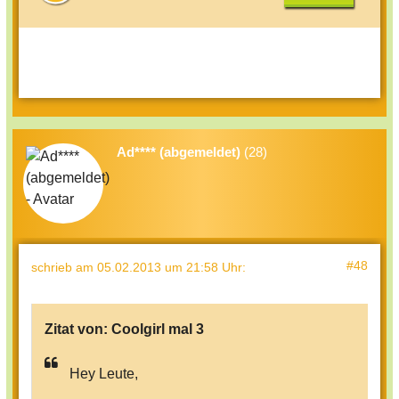
Ad**** (abgemeldet)
(28)
#48
schrieb
am 05.02.2013 um 21:58 Uhr
:
Zitat von:
Coolgirl mal 3
Hey Leute,