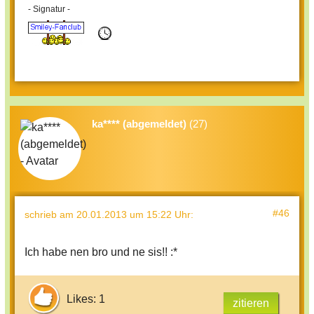
- Signatur -
ka**** (abgemeldet)
(27)
#46
schrieb
am 20.01.2013 um 15:22 Uhr
:
Ich habe nen bro und ne sis!! :*
Likes: 1
zitieren