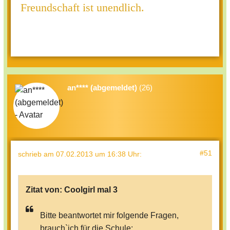
Freundschaft ist unendlich.
an**** (abgemeldet)
(26)
#51
schrieb
am 07.02.2013 um 16:38 Uhr
:
Zitat von:
Coolgirl mal 3
Bitte beantwortet mir folgende Fragen,
brauch`ich für die Schule: