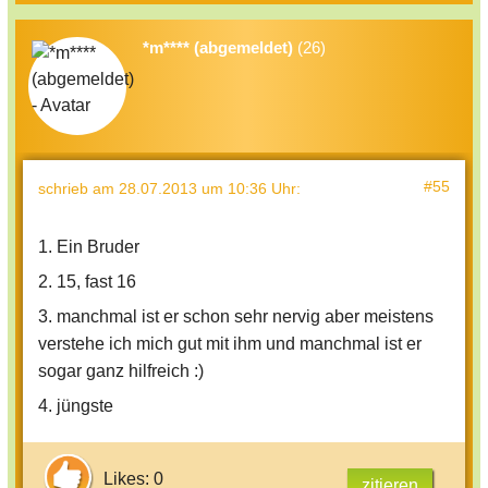
*m**** (abgemeldet)
(26)
#55
schrieb
am 28.07.2013 um 10:36 Uhr
:
1. Ein Bruder
2. 15, fast 16
3. manchmal ist er schon sehr nervig aber meistens
verstehe ich mich gut mit ihm und manchmal ist er
sogar ganz hilfreich :)
4. jüngste
Likes: 0
zitieren