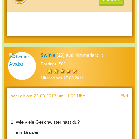
Swinie
(26) aus Nimmerland ;)
Postings: 565
Mitglied seit 27.03.2011
#54
schrieb
am 26.03.2013 um 11:06 Uhr
:
1. Wie viele Geschwister hast du?
ein Bruder