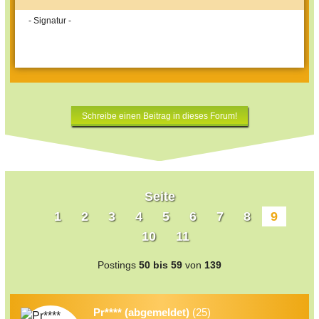
- Signatur -
Schreibe einen Beitrag in dieses Forum!
Seite
1
2
3
4
5
6
7
8
9
10
11
Postings
50 bis 59
von
139
Pr**** (abgemeldet)
(25)