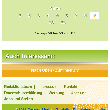
Seite
1
2
3
4
5
6
7
8
9
10
11
Postings
50 bis 59
von
139
Auch interessant:
Nach Oben - Zum Menü ⇧
Redaktionsteam
Impressum
Kontakt
Datenschutzerklärung
Werbung
Über uns
Jobs und Stellen
© 2026 Cosmos Media UG | Helles-Koepfchen.de - die