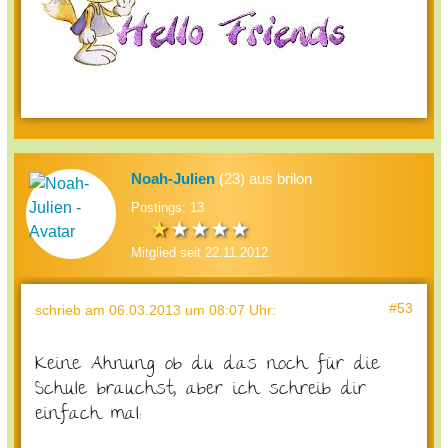
Noah-Julien
(23) aus brilon
Postings: 13
Mitglied seit 22.11.2012
#53
schrieb
am 06.03.2013 um 08:07 Uhr
:
Keine Ahnung ob du das noch für die
Schule brauchst, aber ich schreib dir
einfach mal: