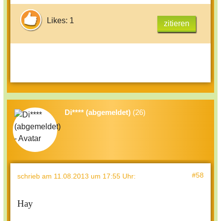
Likes: 1
zitieren
Di**** (abgemeldet)
(26)
#58
schrieb
am 11.08.2013 um 17:55 Uhr
:
Hay