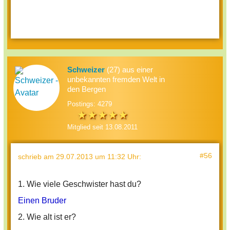
Schweizer
(27) aus einer
unbekannten fremden Welt in
den Bergen
Postings: 4279
Mitglied seit 13.08.2011
#56
schrieb
am 29.07.2013 um 11:32 Uhr
:
1. Wie viele Geschwister hast du?
Einen Bruder
2. Wie alt ist er?