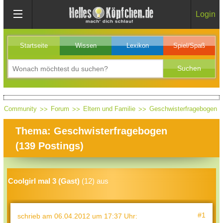
Login
Startseite
Wissen
Lexikon
Spiel/Spaß
Community
Forum
Eltern und Familie
Geschwisterfragebogen
Thema: Geschwisterfragebogen
(
139
Postings)
Coolgirl mal 3 (Gast)
(12) aus
#1
schrieb
am 06.04.2012 um 17:37 Uhr
: