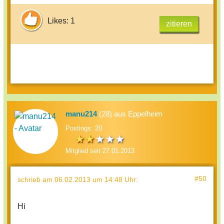
Likes: 1
zitieren
manu214
(28) aus Eppelheim
Postings: 20
Mitglied seit 27.01.2013
#50
schrieb
am 06.02.2013 um 14:48 Uhr
:
Hi