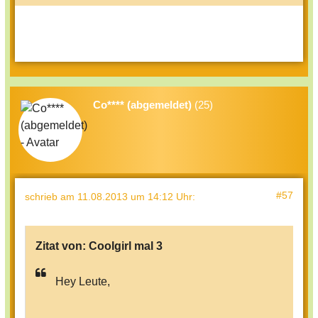
Co**** (abgemeldet)
(25)
#57
schrieb
am 11.08.2013 um 14:12 Uhr
:
Zitat von:
Coolgirl mal 3
Hey Leute,