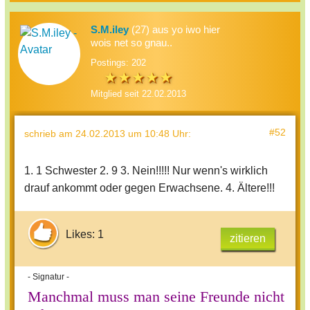
S.M.iley
(27) aus yo iwo hier
wois net so gnau..
Postings: 202
Mitglied seit 22.02.2013
#52
schrieb
am 24.02.2013 um 10:48 Uhr
:
1. 1 Schwester 2. 9 3. Nein!!!!! Nur wenn's wirklich
drauf ankommt oder gegen Erwachsene. 4. Ältere!!!
Likes: 1
zitieren
- Signatur -
Manchmal muss man seine Freunde nicht