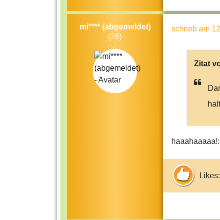
mi**** (abgemeldet)
schrieb
am 12
(26)
Zitat v
Dan
hal
haaahaaaaa!
Likes: