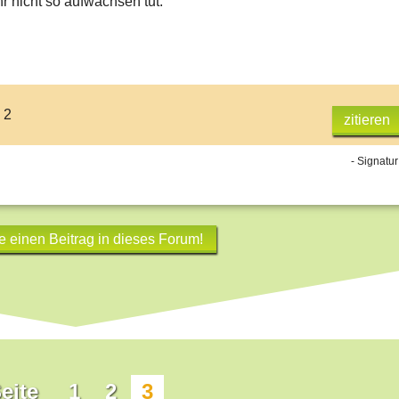
ihr nicht so aufwachsen tut.
 2
zitieren
- Signatur
e einen Beitrag in dieses Forum!
eite
1
2
3