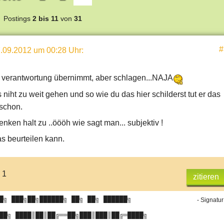
Postings
2 bis 11
von
31
#
.09.2012 um 00:28 Uhr
:
er verantwortung übernimmt, aber schlagen...NAJA
lls niht zu weit gehen und so wie du das hier schilderst tut er das
 schon.
enken halt zu ..öööh wie sagt man... subjektiv !
as beurteilen kann.
 1
zitieren
█╗ ███╗██╗██████╗ ██╗ ██╗ ██████╗
- Signatur
██╗ ████║██║██╔══██╗███║███║██╔═████╗