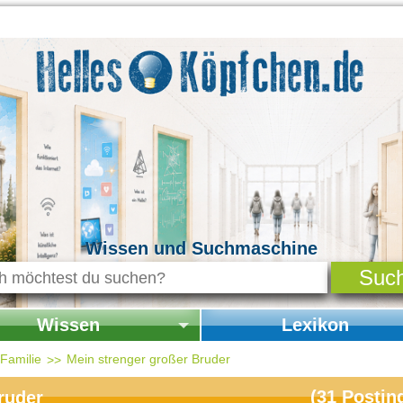
Wissen und Suchmaschine
Wissen
Lexikon
seite Wissen
Startseite Lexikon
 Familie
Mein strenger großer Bruder
chichte & Kultur
(
31
Postin
ruder