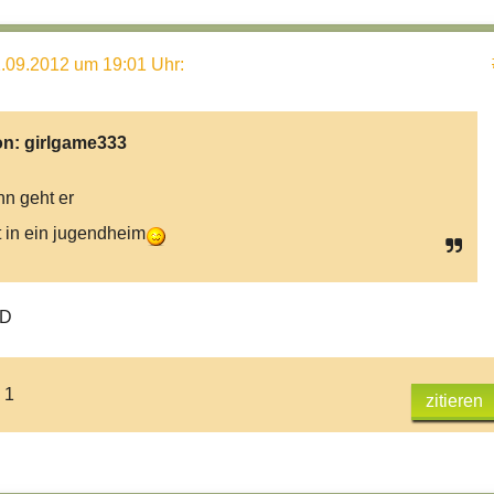
.09.2012 um 19:01 Uhr
:
on:
girlgame333
n geht er
t in ein jugendheim
:D
 1
zitieren