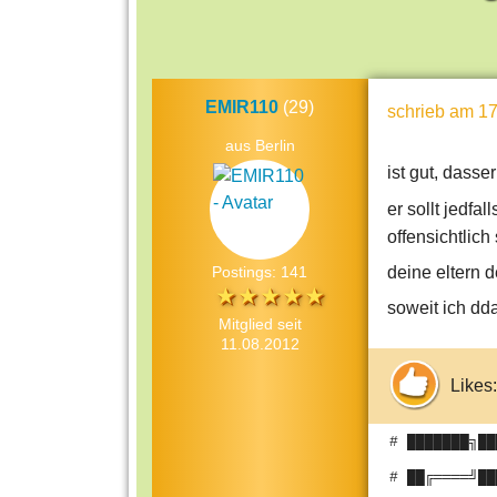
EMIR110
(29)
schrieb
am 17
aus Berlin
ist gut, dass
er sollt jedfa
offensichtlich
deine eltern d
Postings: 141
soweit ich dd
Mitglied seit
11.08.2012
Likes:
# ███████╗██
# ██╔════╝██