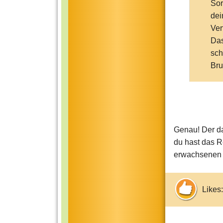
Sor
dei
Ver
Das
sch
Bru
Genau! Der da
du hast das R
erwachsenen P
Likes: