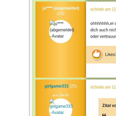
ju**** (abgemeldet)
schrieb
am 11
(26)
ohhhhhhh,er d
dich auch nic
oder vertrauu
Likes:
girlgame333
(25)
schrieb
am 11
aus Berlin
Zitat v