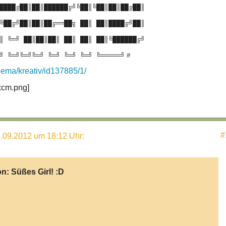
████╔██║██║██████╔╝╚██║╚██║██║██╔██║
╚██╔╝██║██║██╔══██╗ ██║ ██║████╔╝██║
║ ╚═╝ ██║██║██║ ██║ ██║ ██║╚██████╔╝
╝ ╚═╝╚═╝╚═╝ ╚═╝ ╚═╝ ╚═╝ ╚═════╝
#
ema/kreativ/id137885/1/
#
.09.2012 um 18:12 Uhr
:
on:
Süßes Girl! :D