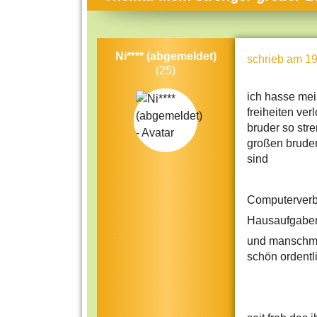
Themen-Specials
Kol
Häufig gesucht
Men
Ni**** (abgemeldet)
schrieb
am 19
Beliebte Artikel
Gese
(25)
Rat
ich hasse mei
Uni
freiheiten ve
bruder so stre
Kun
großen bruder 
sind
Tec
Kin
Computerverb
Län
Hausaufgaben
Fra
und manschmal
schön ordentl