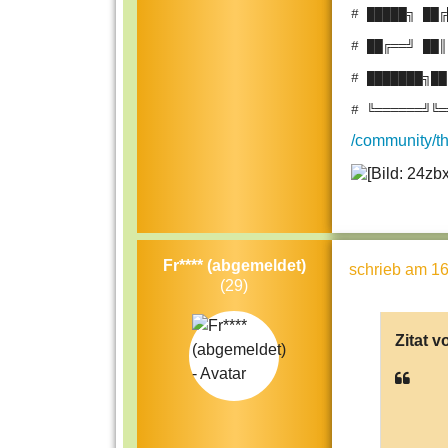
# █████╗ ██╔
# ██╔══╝ ██║
# ███████╗██
# ╚══════╝╚═
/community/th
Fr**** (abgemeldet)
schrieb
am 16
(29)
Zitat v