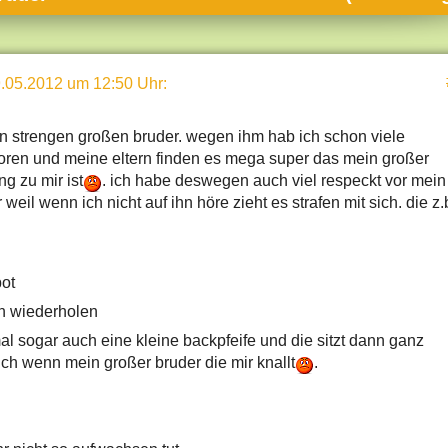
umne
sch & Natur
.05.2012 um 12:50 Uhr
:
llschaft & Politik
geber & Tipps
n strengen großen bruder. wegen ihm hab ich schon viele
versum
rloren und meine eltern finden es mega super das mein großer
ng zu mir ist
. ich habe deswegen auch viel respeckt vor mein
st
weil wenn ich nicht auf ihn höre zieht es strafen mit sich. die z.
hnik
deruni
ot
derlexikon
 wiederholen
gen und Antworten
 sogar auch eine kleine backpfeife und die sitzt dann ganz
ich wenn mein großer bruder die mir knallt
.