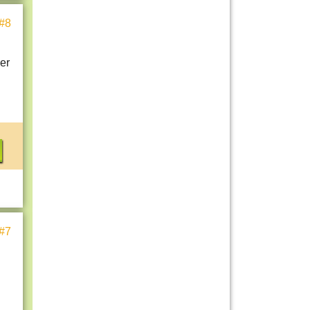
#8
er
#7