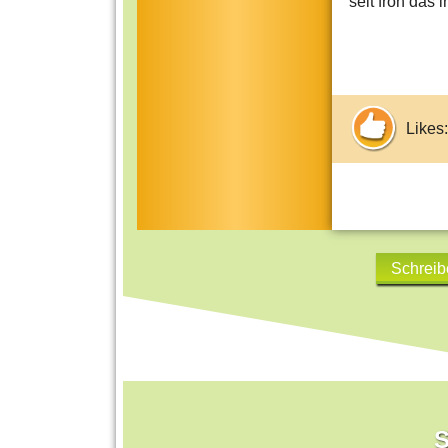
seit froh das 
Likes:
Schreib
S