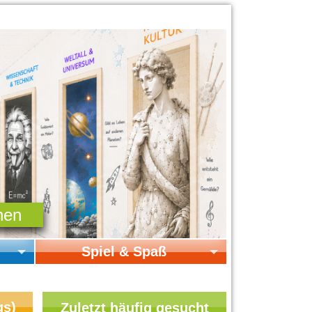
Spiel & Spaß
Startseite Spiel & Spaß
Online-Spiele
gs)
Zuletzt häufig gesucht