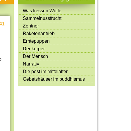
Mitmachen & Kreatives
Was fressen Wölfe
Bücher & Filme
Sammelnussfrucht
#1
Quiz-Spiele
Zentner
Raketenantrieb
Spiele & Ideen
Erntepuppen
Jugendreporter
Der körper
Der Mensch
Rezeptideen
b
Narrativ
Game-Tests
Die pest im mittelalter
Reisen, Events & Sport
Gebetshäuser im buddhismus
E-Cards