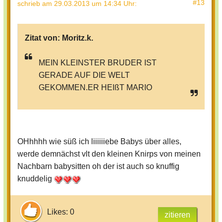
#13
schrieb
am 29.03.2013 um 14:34 Uhr
:
Zitat von:
Moritz.k.
MEIN KLEINSTER BRUDER IST
GERADE AUF DIE WELT
GEKOMMEN.ER HEIßT MARIO
OHhhhh wie süß ich liiiiiiebe Babys über alles,
werde demnächst vlt den kleinen Knirps von meinen
Nachbarn babysitten oh der ist auch so knuffig
knuddelig
Likes: 0
zitieren