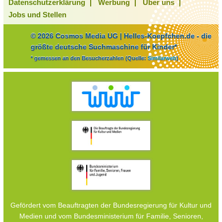
Datenschutzerklärung
Werbung
Über uns
Jobs und Stellen
© 2026 Cosmos Media UG | Helles-Koepfchen.de - die
größte deutsche Suchmaschine für Kinder*
* gemessen an den Besucherzahlen (Quelle:
Similarweb
)
Gefördert vom Beauftragten der Bundesregierung für Kultur und
Medien und vom Bundesministerium für Familie, Senioren,