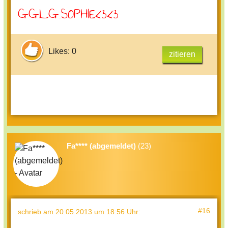
GGLG:SOPHIE<3<3
Likes: 0
zitieren
Fa**** (abgemeldet)
(23)
#16
schrieb
am 20.05.2013 um 18:56 Uhr
: