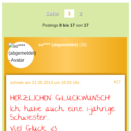
Seite
1
2
Postings
8 bis 17
von
17
so**** (abgemeldet)
(26)
#17
schrieb
am 21.05.2013 um 16:03 Uhr
:
HERZLICHEN GLÜCKWUNSCH!
Ich habe auch eine 1-jährige
Schwester....
Viel Glück <3