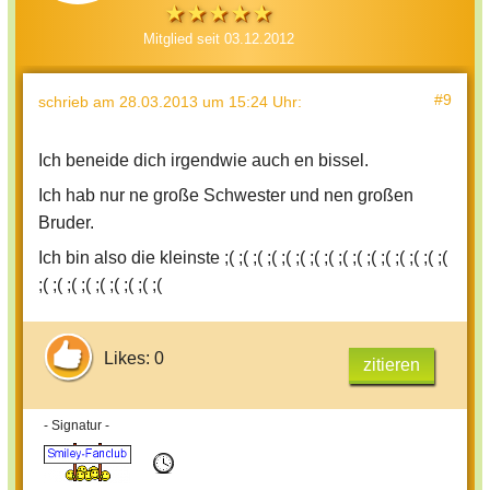
Mitglied seit 03.12.2012
#9
schrieb
am 28.03.2013 um 15:24 Uhr
:
Ich beneide dich irgendwie auch en bissel.
Ich hab nur ne große Schwester und nen großen
Bruder.
Ich bin also die kleinste ;( ;( ;( ;( ;( ;( ;( ;( ;( ;( ;( ;( ;( ;( ;( ;(
;( ;( ;( ;( ;( ;( ;( ;( ;(
Likes: 0
zitieren
- Signatur -