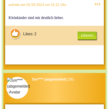
#14
schrieb
am 02.04.2013 um 21:21 Uhr
:
Kleinkinder sind mir deutlich lieber.
Likes: 2
zitieren
Sm**** (abgemeldet)
(26)