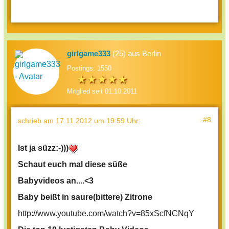
girlgame333
(25) aus Berlin
Postings: 1550
Mitglied seit 01.10.2011
#8
schrieb
am 17.11.2012 um 19:59 Uhr
:
Ist ja süzz:-)))
Schaut euch mal diese süße
Babyvideos an....<3
Baby beißt in saure(bittere) Zitrone
http://www.youtube.com/watch?v=85xScfNCNqY