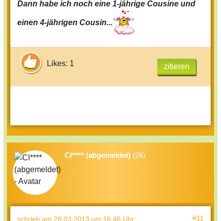
Dann habe ich noch eine 1-jährige Cousine und
einen 4-jährigen Cousin...
Likes: 1
zitieren
Cl**** (abgemeldet)
(26)
#11
schrieb
am 28.03.2013 um 16:46 Uhr
: