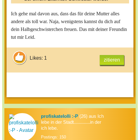
Ich gehe mal davon aus, dass das für deine Mutter alles
andere als toll war. Naja, wenigstens kannst du dich auf
dein Halbgeschwisterchen freuen. Das mit deiner Freundin
Ich hoffe bloß, dass alles gut geht
tut mir Leid.
Aber das dauert bestimmt noch Monate...
Meine Freundin hat ihr Geschwisterchen
Likes: 1
zitieren
ein paar Minuten nach der Geburt
verloren, aber daran will ich gar
nichtdenken
Viel Spaß mit deinem Bruder,
lg Prim
profiskatelolli :-P
(26) aus Ich
lebe in der Stadt.............in der
ich lebe.
Postings: 150