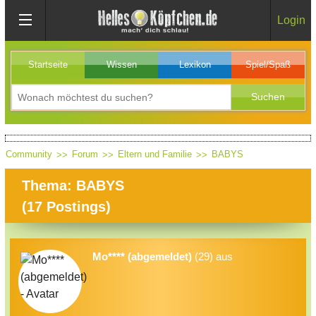
Login
Startseite
Wissen
Lexikon
Spiel/Spaß
Community
Forum
Eltern und Familie
BABYS
Thema: BABYS
(
17
Postings)
Mo**** (abgemeldet)
(29) aus