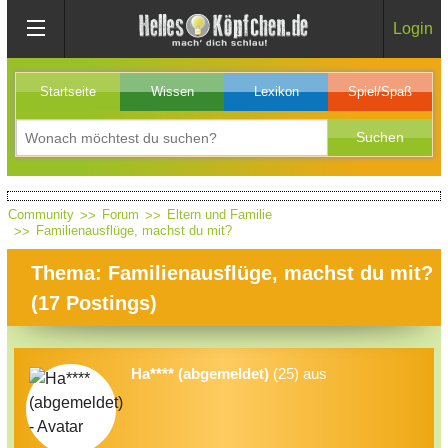
Login
Startseite
Wissen
Lexikon
Spiel/Spaß
Community
Forum
Eltern und Familie
Familienausflüge, machst du mit?
Thema: Familienausflüge, machst du mit?
(
17
Postings)
Ha**** (abgemeldet)
(25) aus