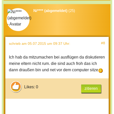
Ni**** (abgemeldet)
(25)
#8
schrieb
am 05.07.2015 um 09:37 Uhr
:
Ich hab da mitzumachen bei ausflügen da diskutieren
meine eltern nicht rum. die sind auch froh das ich
dann draußen bin und net vor dem computer sitze
Likes: 0
zitieren