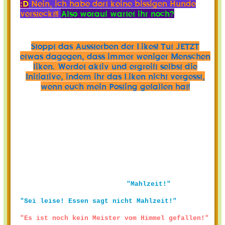
:D
Nein, ich habe dort keine bissigen Hunde
versteckt!!
Also worauf wartet ihr noch?
Stoppt das Aussterben der Likes! Tut JETZT
etwas dagegen, dass immer weniger Menschen
liken. Werdet aktiv und ergreift selbst die
Initiative, indem ihr das Liken nicht vergesst,
wenn euch mein Posting gefallen hat!
"Mahlzeit!"
"Sei leise! Essen sagt nicht Mahlzeit!"
"Es ist noch kein Meister vom Himmel gefallen!"