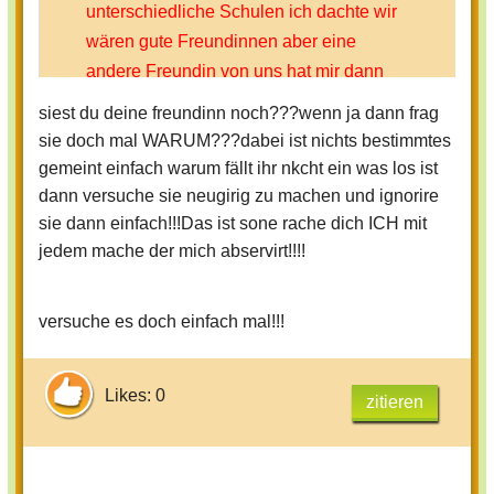
unterschiedliche Schulen ich dachte wir
wären gute Freundinnen aber eine
andere Freundin von uns hat mir dann
irgendwann gesagt dass wir überhaupt
siest du deine freundinn noch???wenn ja dann frag
keine Freundinnen mer sind. Dass fand
sie doch mal WARUM???dabei ist nichts bestimmtes
ich voll fies!!!!!!!!!!!!!!!!!!!!!!!!!!!!!!!!!!!! Wass
gemeint einfach warum fällt ihr nkcht ein was los ist
soll ich bloß tun ich binn nähmlich
dann versuche sie neugirig zu machen und ignorire
immernoch total traurig aber meine Eltern
sie dann einfach!!!Das ist sone rache dich ICH mit
dagen ich sollte mich damit
jedem mache der mich abservirt!!!!
abfinden.Wass soll ich bloß tun bitte helft
mir.
versuche es doch einfach mal!!!
Likes: 0
zitieren