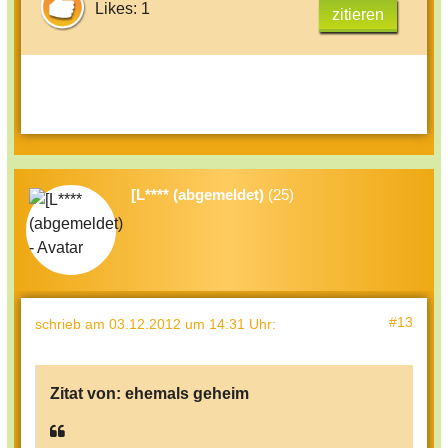
Likes: 1
zitieren
[L**** (abgemeldet)
(25)
#13
schrieb
am 03.12.2012 um 14:31 Uhr
:
Zitat von:
ehemals geheim