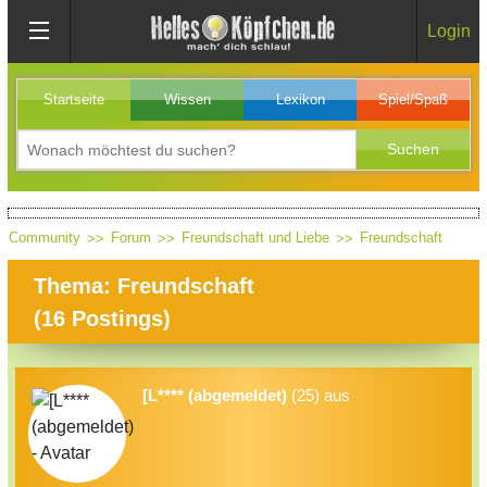
Login
Startseite
Wissen
Lexikon
Spiel/Spaß
Community
Forum
Freundschaft und Liebe
Freundschaft
Thema: Freundschaft
(
16
Postings)
[L**** (abgemeldet)
(25) aus