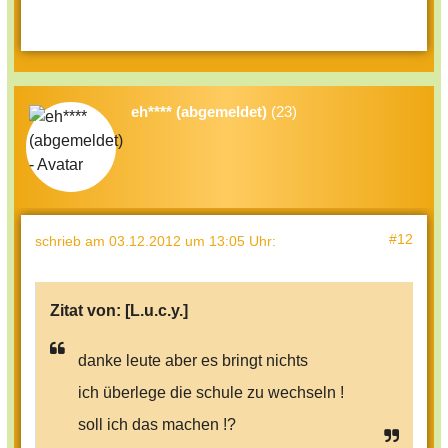
eh**** (abgemeldet)
(23)
#12
schrieb
am 03.12.2012 um 13:05 Uhr
:
Zitat von:
[L.u.c.y.]
danke leute aber es bringt nichts
ich überlege die schule zu wechseln !
soll ich das machen !?