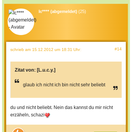
Ich mein stell dir vor dein ABF dessen
Freundin verbietet ihm
Ic**** (abgemeldet)
(25)
euch zu treffen ;( traurig sowas....
Kennt ihr das?
#14
schrieb
am 15.12.2012 um 18:31 Uhr
:
Zitat von:
[L.u.c.y.]
glaub ich nicht ich bin nicht sehr beliebt
du und nicht beliebt. Nein das kannst du mir nicht
erzäheln, schazi