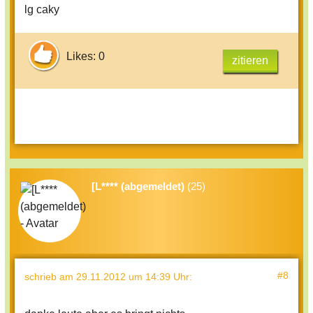
lg caky
Likes: 0
zitieren
[L**** (abgemeldet)
(25)
#8
schrieb
am 29.11.2012 um 14:39 Uhr
: