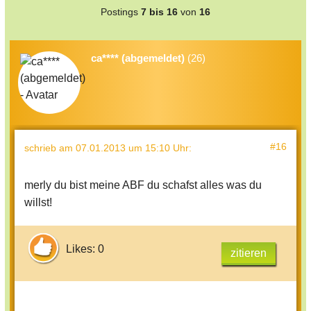
Postings
7 bis 16
von
16
ca**** (abgemeldet)
(26)
#16
schrieb
am 07.01.2013 um 15:10 Uhr
:
merly du bist meine ABF du schafst alles was du
willst!
Likes: 0
zitieren