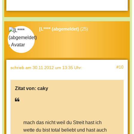
[L**** (abgemeldet)
(25)
#10
schrieb
am 30.11.2012 um 13:35 Uhr
:
Zitat von:
caky
mach das nicht weil du Streit hast ich
wette du bist total beliebt und hast auch