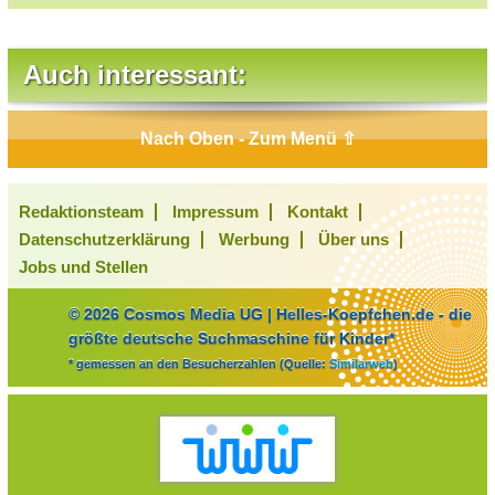
Auch interessant:
Nach Oben - Zum Menü ⇧
Redaktionsteam
Impressum
Kontakt
Datenschutzerklärung
Werbung
Über uns
Jobs und Stellen
© 2026 Cosmos Media UG | Helles-Koepfchen.de - die
größte deutsche Suchmaschine für Kinder*
* gemessen an den Besucherzahlen (Quelle:
Similarweb
)