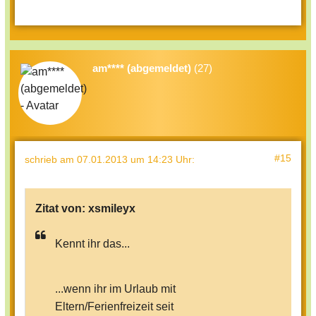
am**** (abgemeldet)
(27)
#15
schrieb
am 07.01.2013 um 14:23 Uhr
:
Zitat von:
xsmileyx
Kennt ihr das...
...wenn ihr im Urlaub mit
Eltern/Ferienfreizeit seit