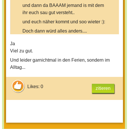
und dann da BAAAM jemand is mit dem
ihr euch sau gut versteht..
und euch näher kommt und soo wieter :):
Doch dann würd alles anders....
-er gibt dir Hoffnung
Ja
-er gibt dir Halt und GUte Laune
Viel zu gut.
-Ihr seht euch paar Mal
Und leider garnichtmal in den Ferien, sondern im
Alltag...
-Unternehmt was....
....und dann Hat er oder du ne FReund/in
Likes: 0
zitieren
und eure Freundschaft is im
Allerwertesten:'((
Was kann man bei sowas machen...?