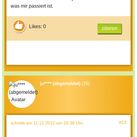
was mir passiert ist.
Likes: 0
zitieren
ju**** (abgemeldet)
(26)
#23
schrieb
am 11.12.2012 um 20:36 Uhr
: