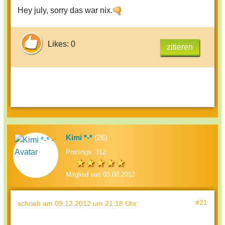
Hey july, sorry das war nix.
Likes: 0
zitieren
Kimi *-*
(26)
Postings: 312
Mitglied seit 03.08.2012
#21
schrieb
am 09.12.2012 um 21:18 Uhr
: