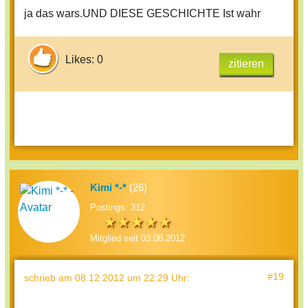
ja das wars.UND DIESE GESCHICHTE Ist wahr
Likes: 0
zitieren
Kimi *-*
(26)
Postings: 312
Mitglied seit 03.08.2012
#19
schrieb
am 08.12.2012 um 22:29 Uhr
: