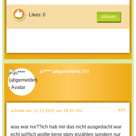
Likes: 0
zitieren
ju**** (abgemeldet)
(26)
#24
schrieb
am 12.12.2012 um 18:51 Uhr
:
was war nix??ich hab mir das nicht ausgedacht war
echt so!!!ich wollte kene story erzählen sondern nur