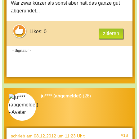
War zwar kürzer als sonst aber hatt das ganze gut
abgerundet...
Likes: 0
zitieren
- Signatur -
ju**** (abgemeldet)
(26)
#18
schrieb
am 08.12.2012 um 11:23 Uhr
: