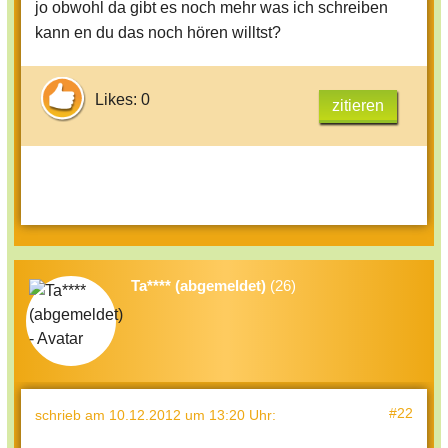
jo obwohl da gibt es noch mehr was ich schreiben
kann en du das noch hören willtst?
Likes: 0
zitieren
Ta**** (abgemeldet)
(26)
#22
schrieb
am 10.12.2012 um 13:20 Uhr
: