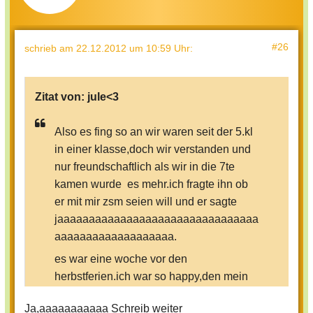
#26
schrieb
am 22.12.2012 um 10:59 Uhr
:
Zitat von:
jule<3
Also es fing so an wir waren seit der 5.kl
in einer klasse,doch wir verstanden und
nur freundschaftlich als wir in die 7te
kamen wurde es mehr.ich fragte ihn ob
er mit mir zsm seien will und er sagte
jaaaaaaaaaaaaaaaaaaaaaaaaaaaaaaaa
aaaaaaaaaaaaaaaaaaa.
es war eine woche vor den
herbstferien.ich war so happy,den mein
jetziger ex-freund war so nett und süß...
Ja,aaaaaaaaaaa Schreib weiter