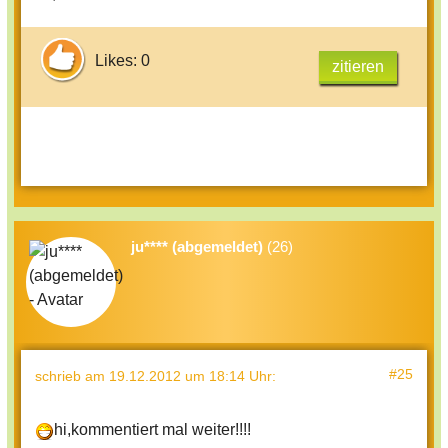
soll ICH WEITER
Likes: 0
SCHREIBEN?????????????????
zitieren
ju**** (abgemeldet)
(26)
#25
schrieb
am 19.12.2012 um 18:14 Uhr
:
hi,kommentiert mal weiter!!!!