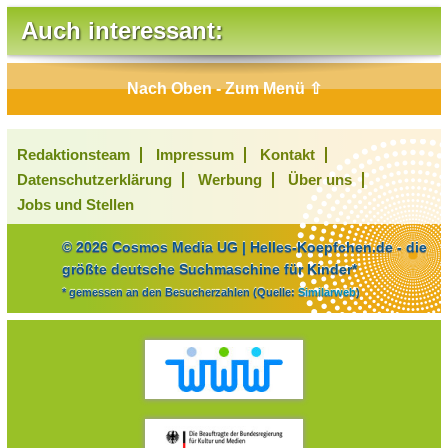
Auch interessant:
Nach Oben - Zum Menü ⇧
Redaktionsteam
Impressum
Kontakt
Datenschutzerklärung
Werbung
Über uns
Jobs und Stellen
© 2026 Cosmos Media UG | Helles-Koepfchen.de - die
größte deutsche Suchmaschine für Kinder*
* gemessen an den Besucherzahlen (Quelle:
Similarweb
)