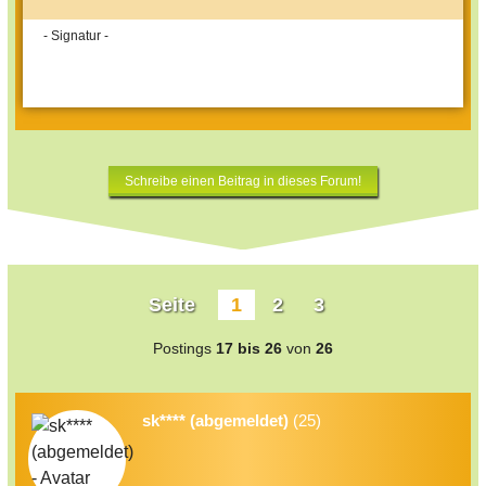
- Signatur -
Schreibe einen Beitrag in dieses Forum!
Seite
1
2
3
Postings
17 bis 26
von
26
sk**** (abgemeldet)
(25)