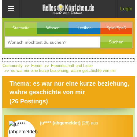
Login
Startseite
Wissen
Lexikon
Spiel/Spaß
Community
Forum
Freundschaft und Liebe
es war nur eine kurze beziehung, wahre geschichte von mir
Thema: es war nur eine kurze beziehung,
wahre geschichte von mir
(
26
Postings)
ju**** (abgemeldet)
(26) aus