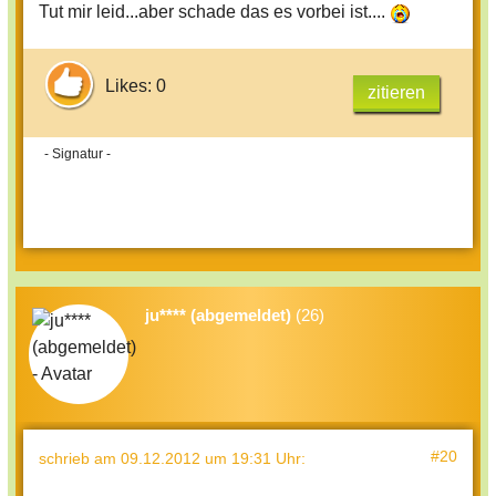
Tut mir leid...aber schade das es vorbei ist....
Likes: 0
zitieren
- Signatur -
ju**** (abgemeldet)
(26)
#20
schrieb
am 09.12.2012 um 19:31 Uhr
: