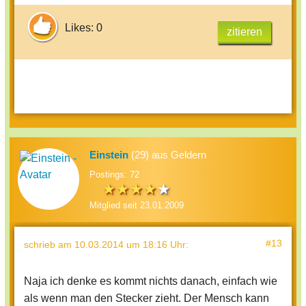
Likes: 0
zitieren
Einstein
(29) aus Geldern
Postings: 72
Mitglied seit 23.01.2009
#13
schrieb
am 10.03.2014 um 18:16 Uhr
:
Naja ich denke es kommt nichts danach, einfach wie
als wenn man den Stecker zieht. Der Mensch kann