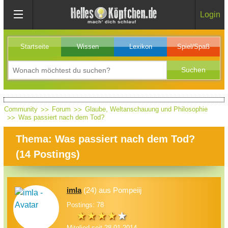
Login
Startseite
Wissen
Lexikon
Spiel/Spaß
Community
Forum
Glaube, Weltanschauung und Philosophie
Was passiert nach dem Tod?
Thema: Was passiert nach dem Tod?
(
14
Postings)
imla
(24) aus Pompeiij
Postings: 78
Mitglied seit 28.01.2014