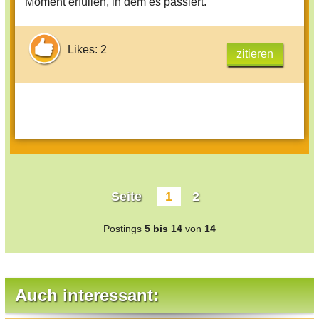
Moment erfüllen, in dem es passiert.
Likes: 2
zitieren
Seite
1
2
Postings
5 bis 14
von
14
Auch interessant: