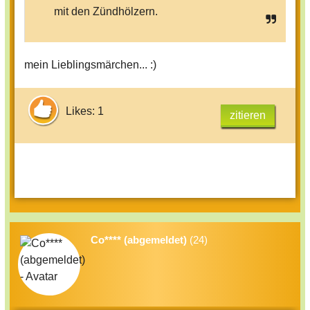
mit den Zündhölzern.
mein Lieblingsmärchen... :)
Likes: 1
zitieren
Co**** (abgemeldet)
(24)