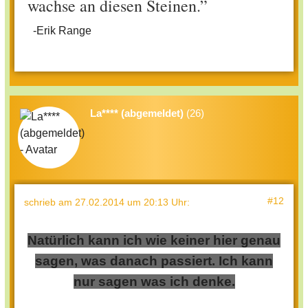
wachse an diesen Steinen.
”
-Erik Range
La**** (abgemeldet)
(26)
#12
schrieb
am 27.02.2014 um 20:13 Uhr
:
Natürlich kann ich wie keiner hier genau
sagen, was danach passiert. Ich kann
nur sagen was ich denke.