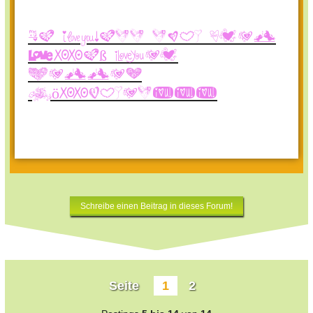
Na dann noch viel
Spaß bei
Helles
Köpfchen!!!
Schreibe einen Beitrag in dieses Forum!
Seite
1
2