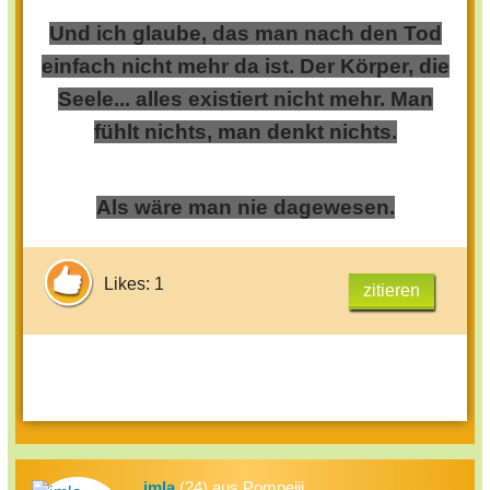
Und ich glaube, das man nach den Tod
einfach nicht mehr da ist. Der Körper, die
Seele... alles existiert nicht mehr. Man
fühlt nichts, man denkt nichts.
Als wäre man nie dagewesen.
Likes: 1
zitieren
imla
(24) aus Pompeiij