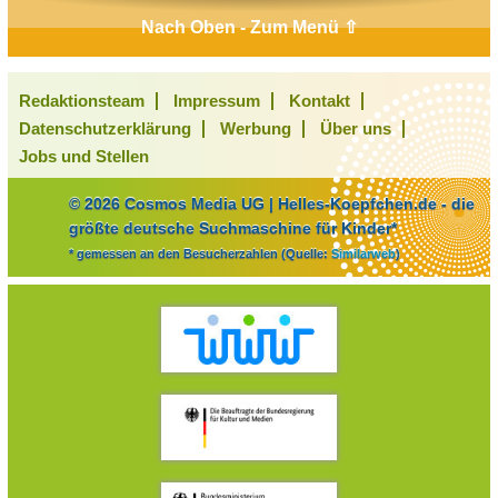
Nach Oben - Zum Menü ⇧
Redaktionsteam
Impressum
Kontakt
Datenschutzerklärung
Werbung
Über uns
Jobs und Stellen
© 2026 Cosmos Media UG | Helles-Koepfchen.de - die
größte deutsche Suchmaschine für Kinder*
* gemessen an den Besucherzahlen (Quelle:
Similarweb
)