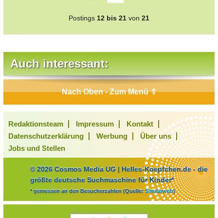
Postings
12 bis 21
von
21
Auch interessant:
Nach Oben - Zum Menü ⇧
Redaktionsteam
Impressum
Kontakt
Datenschutzerklärung
Werbung
Über uns
Jobs und Stellen
© 2026 Cosmos Media UG | Helles-Koepfchen.de - die
größte deutsche Suchmaschine für Kinder*
* gemessen an den Besucherzahlen (Quelle:
Similarweb
)