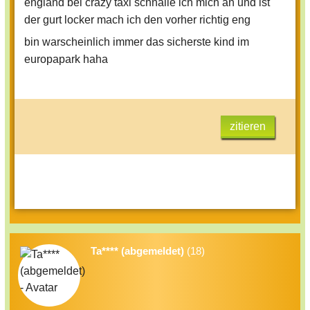
england bei crazy taxi schnalle ich mich an und ist
engste einraststufe zu, ansonsten würde
der gurt locker mach ich den vorher richtig eng
mein großer Bruder eh nachdrücken. Der
bin warscheinlich immer das sicherste kind im
legt ebenfalls viel wert auf die Sicherheit
europapark haha
zitieren
Ta**** (abgemeldet)
(18)