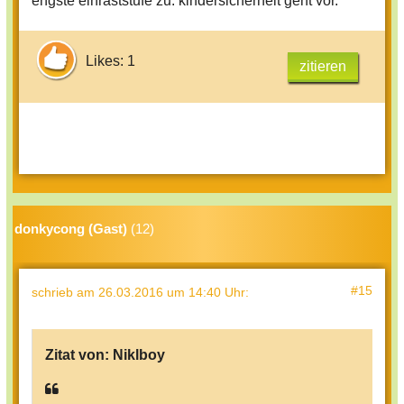
engste einraststufe zu. kindersicherheit geht vor.
Likes: 1
zitieren
donkycong (Gast)
(12)
#15
schrieb
am 26.03.2016 um 14:40 Uhr
:
Zitat von:
Niklboy