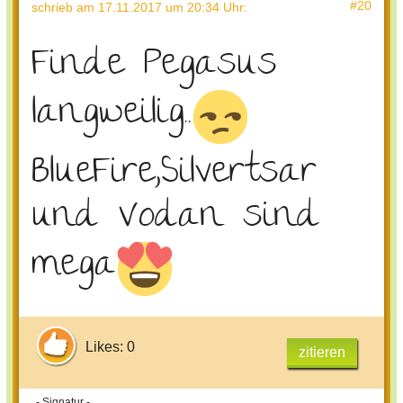
#20
schrieb
am 17.11.2017 um 20:34 Uhr
:
Finde Pegasus
langweilig..
BlueFire,Silvertsar
und Vodan sind
mega
Likes: 0
zitieren
- Signatur -