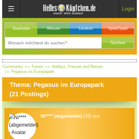
Login
Startseite
Wissen
Lexikon
Spiel/Spaß
Community
Forum
Hobbys, Freizeit und Reisen
Pegasus im Europapark
Thema: Pegasus im Europapark
(
21
Postings)
Ni**** (abgemeldet)
(25) aus