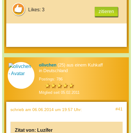
Likes: 3
zitieren
olivchen
(25) aus einem Kuhkaff
in Deutschland
Postings: 786
Mitglied seit 05.02.2011
#41
schrieb
am 06.06.2014 um 19:57 Uhr
:
Zitat von:
Luzífer