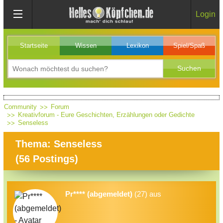
Login
Startseite
Wissen
Lexikon
Spiel/Spaß
Community
Forum
Kreativforum - Eure Geschichten, Erzählungen oder Gedichte
Senseless
Thema: Senseless
(
56
Postings)
Pr**** (abgemeldet)
(27) aus