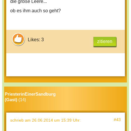
die große Leere...
ob es ihm auch so geht?
Likes: 3
zitieren
PriesterinEinerSandburg
(Gast)
(14)
#43
schrieb
am 26.06.2014 um 15:39 Uhr
: