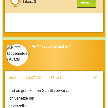
Likes: 3
zitieren
Pr**** (abgemeldet)
(27)
#45
schrieb
am 03.07.2014 um 17:13 Uhr
:
und es geht keinen Schritt vorwärts.
Ich verletze ihn
er verzeiht