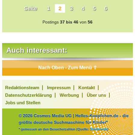
Seite
1
2
3
4
5
6
Postings
37 bis 46
von
56
Auch interessant:
Nach Oben - Zum Menü ⇧
Redaktionsteam
Impressum
Kontakt
Datenschutzerklärung
Werbung
Über uns
Jobs und Stellen
© 2026 Cosmos Media UG | Helles-Koepfchen.de - die
größte deutsche Suchmaschine für Kinder*
* gemessen an den Besucherzahlen (Quelle:
Similarweb
)