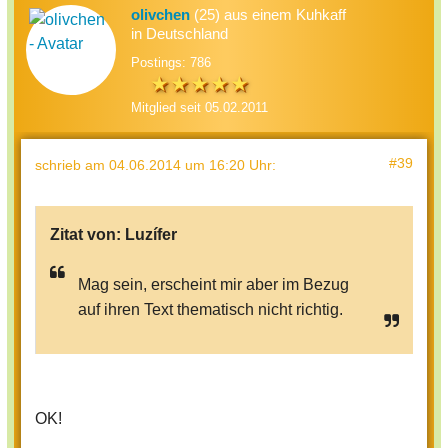
olivchen
(25) aus einem Kuhkaff
in Deutschland
Postings: 786
Mitglied seit 05.02.2011
#39
schrieb
am 04.06.2014 um 16:20 Uhr
:
Zitat von:
Luzífer
Mag sein, erscheint mir aber im Bezug
auf ihren Text thematisch nicht richtig.
OK!