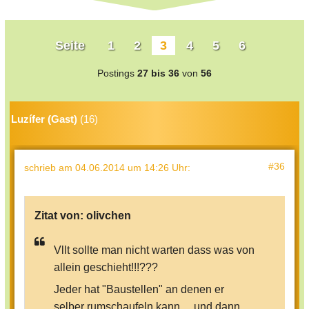
Seite
1
2
3
4
5
6
Postings
27 bis 36
von
56
Luzífer (Gast)
(16)
#36
schrieb
am 04.06.2014 um 14:26 Uhr
:
Zitat von:
olivchen
Vllt sollte man nicht warten dass was von
allein geschieht!!!???
Jeder hat "Baustellen" an denen er
selber rumschaufeln kann.....und dann