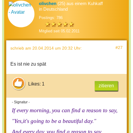
olivchen
(25) aus einem Kuhkaff
in Deutschland
Postings: 786
Mitglied seit 05.02.2011
#27
schrieb
am 20.04.2014 um 20:32 Uhr
:
Es ist nie zu spät
Likes: 1
zitieren
- Signatur -
If every morning,
you can find a reason to say,
"Yes,it's going to be a beautiful day."
And every day,
you find a reason to say,