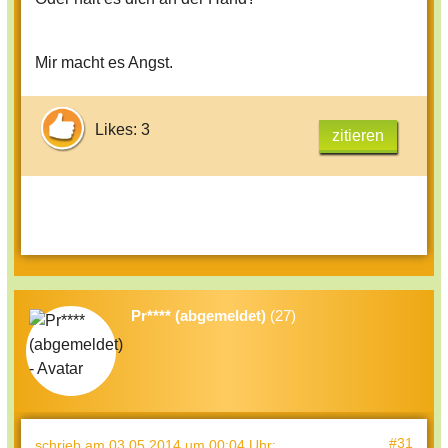
Mir macht es Angst.
Likes: 3
zitieren
Pr**** (abgemeldet)
(27)
#31
schrieb
am 03.05.2014 um 00:04 Uhr
: