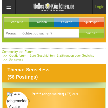
Login
Startseite
Wissen
Lexikon
Spiel/Spaß
Community
Forum
Kreativforum - Eure Geschichten, Erzählungen oder Gedichte
Senseless
Thema: Senseless
(
56
Postings)
Pr**** (abgemeldet)
(27) aus