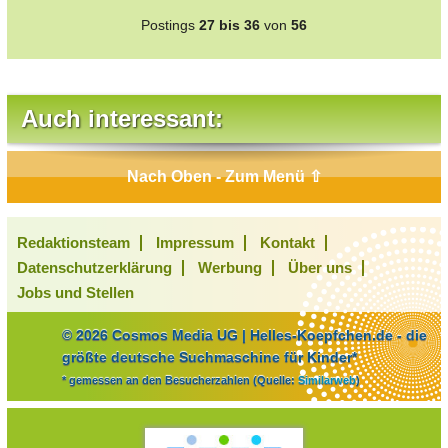
Postings
27 bis 36
von
56
Auch interessant:
Nach Oben - Zum Menü ⇧
Redaktionsteam
Impressum
Kontakt
Datenschutzerklärung
Werbung
Über uns
Jobs und Stellen
© 2026 Cosmos Media UG | Helles-Koepfchen.de - die
größte deutsche Suchmaschine für Kinder*
* gemessen an den Besucherzahlen (Quelle:
Similarweb
)