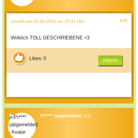
#29
schrieb
am 23.04.2014 um 16:31 Uhr
:
Wirklich TOLL GESCHRIEBENE <3
Likes: 0
zitieren
Pr**** (abgemeldet)
(27)