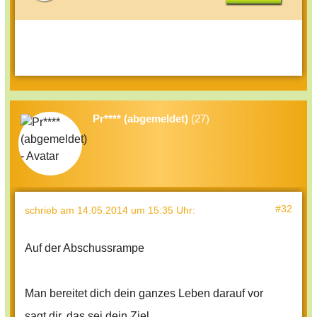
Pr**** (abgemeldet)
(27)
#32
schrieb
am 14.05.2014 um 15:35 Uhr
:
Auf der Abschussrampe
Man bereitet dich dein ganzes Leben darauf vor
sagt dir, das sei dein Ziel.