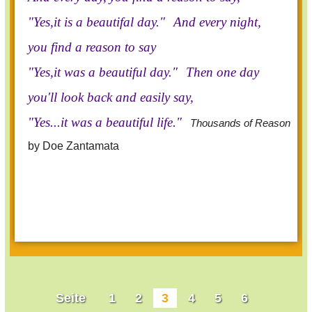
"Yes,it is a beautifal day."
And every night,
you find a reason to say
"Yes,it was a beautiful day."
Then one day
you'll look back and easily say,
"Yes...it was a beautiful life."
Thousands of Reason
by Doe Zantamata
Seite
1
2
3
4
5
6