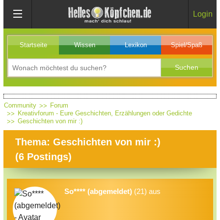
Login
Startseite
Wissen
Lexikon
Spiel/Spaß
Community
Forum
Kreativforum - Eure Geschichten, Erzählungen oder Gedichte
Geschichten von mir :)
Thema: Geschichten von mir :)
(
6
Postings)
So**** (abgemeldet)
(21) aus