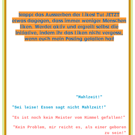
Stoppt das Aussterben der Likes! Tut JETZT
etwas dagegen, dass immer weniger Menschen
liken. Werdet aktiv und ergreift selbst die
Initiative, indem ihr das Liken nicht vergesst,
wenn euch mein Posting gefallen hat!
"Mahlzeit!"
"Sei leise! Essen sagt nicht Mahlzeit!"
"Es ist noch kein Meister vom Himmel gefallen!"
"Kein Problem, mir reicht es, als einer geboren
zu sein!"