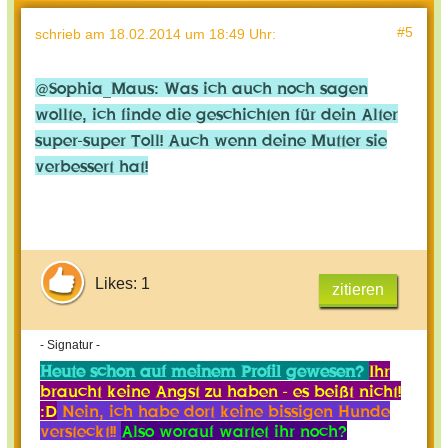
#5
schrieb
am 18.02.2014 um 18:49 Uhr
:
@Sophia_Maus: Was ich auch noch sagen
wollte, ich finde die geschichten für dein Alter
super-super Toll! Auch wenn deine Mutter sie
verbessert hat!
Likes: 1
zitieren
- Signatur -
Heute schon auf meinem Profil gewesen?
Ihr
braucht keine Angst zu haben - es beißt nicht!
:D
Nein, ich habe dort keine bissigen Hunde
versteckt!!
Also worauf wartet ihr noch?