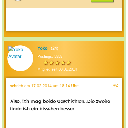
Yoko_
(24)
Postings: 3959
Mitglied seit 08.01.2014
#2
schrieb
am 17.02.2014 um 18:14 Uhr
:
Also, ich mag beide Geschichten..Die zweite
finde ich ein bisschen besser.