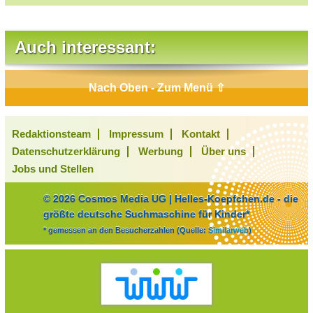
Auch interessant:
Nach Oben - Zum Menü ⇧
Redaktionsteam
Impressum
Kontakt
Datenschutzerklärung
Werbung
Über uns
Jobs und Stellen
© 2026 Cosmos Media UG | Helles-Koepfchen.de - die
größte deutsche Suchmaschine für Kinder*
* gemessen an den Besucherzahlen (Quelle:
Similarweb
)