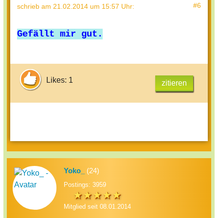
#6
schrieb
am 21.02.2014 um 15:57 Uhr
:
Gefällt mir gut.
Likes: 1
zitieren
Yoko_
(24)
Postings: 3959
Mitglied seit 08.01.2014