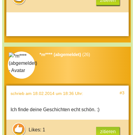
zitieren
*m**** (abgemeldet)
(26)
#3
schrieb
am 18.02.2014 um 18:36 Uhr
:
Ich finde deine Geschichten echt schön. :)
Likes: 1
zitieren