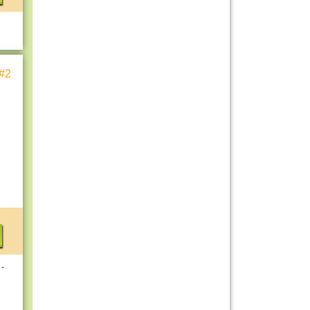
#2
 -