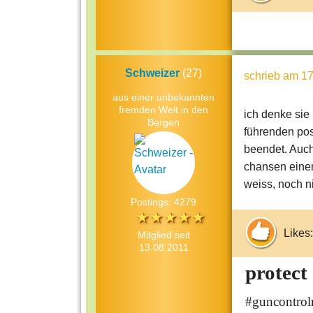
Schweizer
(27)
schrieb
am 17
aus einer unbekannten
fremden Welt in den
ich denke sie i
Bergen
führenden posi
beendet. Auch
chansen einen
weiss, noch n
Postings: 4279
Likes:
Mitglied seit
13.08.2011
protect
#guncontro