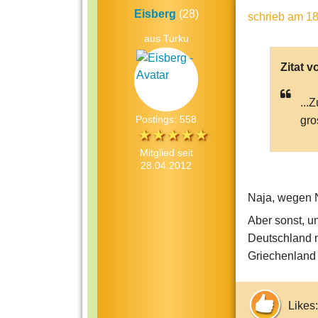
Eisberg
(28)
schrieb
am 18
aus Turku
Zitat v
...
Postings: 558
gro
Mitglied seit
28.04.2012
Naja, wegen No
Aber sonst, u
Deutschland ni
Griechenland
Likes: