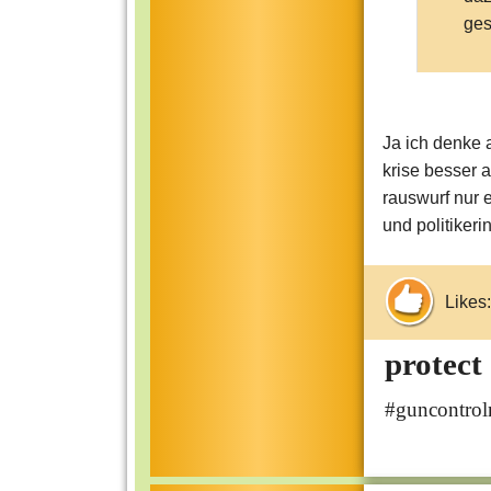
ges
Ja ich denke 
krise besser a
rauswurf nur 
und politiker
Likes:
protect
#guncontro