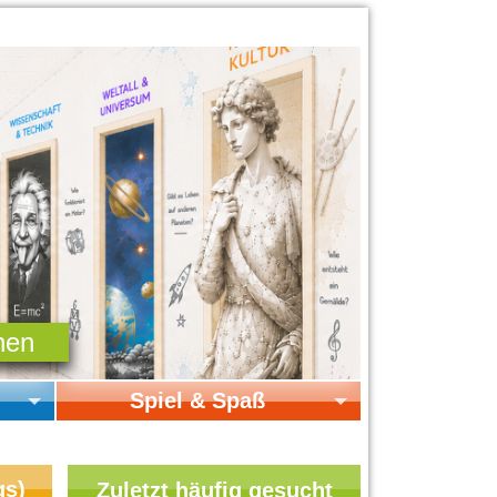
Spiel & Spaß
Startseite Spiel & Spaß
Online-Spiele
gs)
Zuletzt häufig gesucht