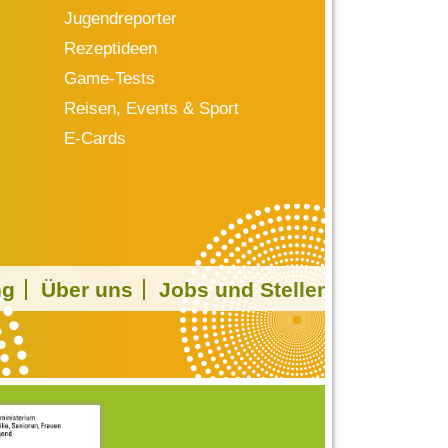
Jugendreporter
Rezeptideen
Game-Tests
Reisen, Events & Sport
E-Cards
ng
Über uns
Jobs und Stellen