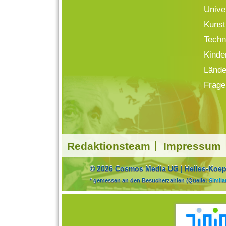
Univ
Kunst
Techn
Kinde
Lände
Frage
Redaktionsteam
Impressum
© 2026 Cosmos Media UG | Helles-Koepf
* gemessen an den Besucherzahlen (Quelle:
Simil