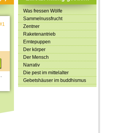
Mitmachen & Kreatives
Was fressen Wölfe
Bücher & Filme
Sammelnussfrucht
#1
Quiz-Spiele
Zentner
Raketenantrieb
Spiele & Ideen
Erntepuppen
Jugendreporter
Der körper
Der Mensch
Rezeptideen
Narrativ
Game-Tests
Die pest im mittelalter
 -
Reisen, Events & Sport
Gebetshäuser im buddhismus
E-Cards