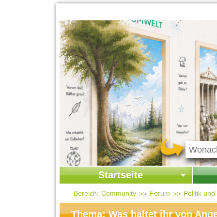
Startseite
Startseite
Start
Bereich:
Community
Forum
Politik un
Kontakt
Ges
Thema: Was haltet ihr von Ang