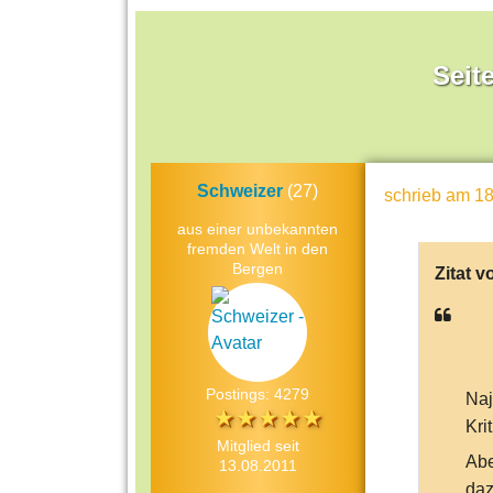
Seit
Schweizer
(27)
schrieb
am 18
aus einer unbekannten
fremden Welt in den
Bergen
Zitat v
Postings: 4279
Naj
Kri
Mitglied seit
Abe
13.08.2011
daz