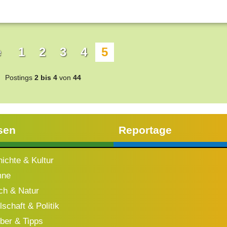
e
1
2
3
4
5
Postings
2 bis 4
von
44
sen
Reportage
ichte & Kultur
mne
h & Natur
schaft & Politik
ber & Tipps