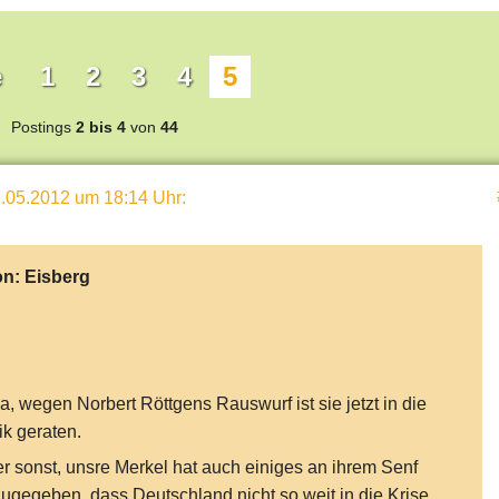
e
1
2
3
4
5
Postings
2 bis 4
von
44
.05.2012 um 18:14 Uhr
:
on:
Eisberg
a, wegen Norbert Röttgens Rauswurf ist sie jetzt in die
tik geraten.
r sonst, unsre Merkel hat auch einiges an ihrem Senf
ugegeben, dass Deutschland nicht so weit in die Krise