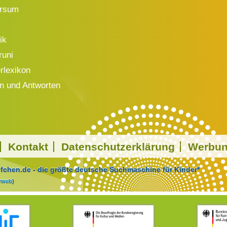
ersum
ik
runi
rlexikon
n und Antworten
Kontakt
Datenschutzerklärung
Werbu
chen.de - die größte deutsche Suchmaschine für Kinder*
arweb
)