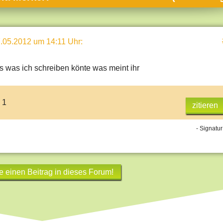
umne
sch & Natur
.05.2012 um 14:11 Uhr
:
llschaft & Politik
geber & Tipps
ts was ich schreiben könte was meint ihr
versum
st
 1
zitieren
hnik
- Signatur
deruni
derlexikon
gen und Antworten
e einen Beitrag in dieses Forum!