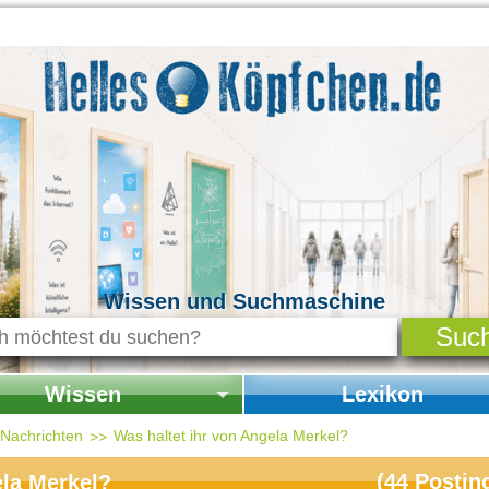
Wissen und Suchmaschine
Wissen
Lexikon
seite Wissen
Startseite Lexikon
d Nachrichten
Was haltet ihr von Angela Merkel?
chichte & Kultur
(
44
Postin
ela Merkel?