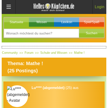
Login
Startseite
Wissen
Lexikon
Spiel/Spaß
Community
Forum
Schule und Wissen
Mathe !
Thema: Mathe !
(
25
Postings)
Lu**** (abgemeldet)
(25) aus