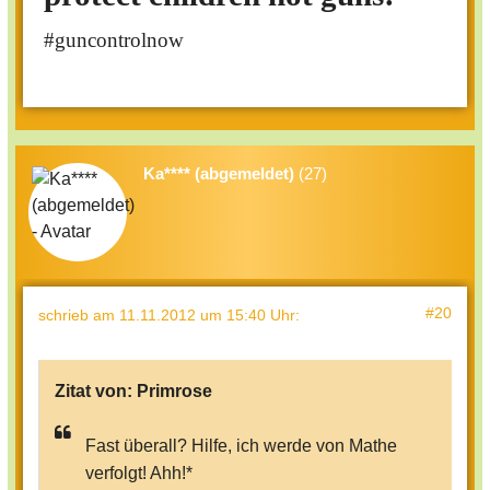
#guncontrolnow
Ka**** (abgemeldet)
(27)
#20
schrieb
am 11.11.2012 um 15:40 Uhr
:
Zitat von:
Primrose
Fast überall? Hilfe, ich werde von Mathe
verfolgt! Ahh!*