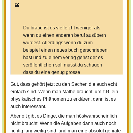
Du brauchst es vielleicht weniger als
wenn du einen anderen beruf ausübern
würdest. Allerdings wenn du zum
beispiel einen neues buch gerschrieben
hast und zu einem verlag gehst der es
veröffentlichen soll musst du schauen
dass du eine genug grosse
gewinnbeteiligung hast weil es sonst
Gut, dass gehört jetzt zu den Sachen die auch echt
schlicht weg nicht rendieren würde. Denn
einfach sind. Wenn man Mathe braucht, um z.B. ein
deine einnahmen müssen ja die kosten
physikalisches Phänomen zu erklären, dann ist es
decken die entstanden sind als du dein
auch interessant.
buch geschrieben hast. Zum beispiel
Aber oft gibt es Dinge, die man höstwahrscheinlich
arbeitsstunden und dergleichen.
nicht braucht. Wenn die Aufgaben dann auch noch
richtig langweilig sind, und man eine absolut geniale