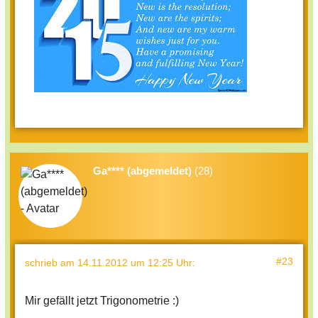
Ga**** (abgemeldet)
(28)
#23
schrieb
am 14.11.2012 um 12:25 Uhr
:
Mir gefällt jetzt Trigonometrie :)