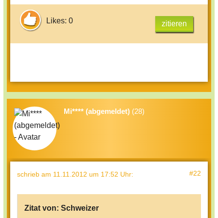
Likes: 0
zitieren
Mi**** (abgemeldet)
(28)
#22
schrieb
am 11.11.2012 um 17:52 Uhr
:
Zitat von:
Schweizer