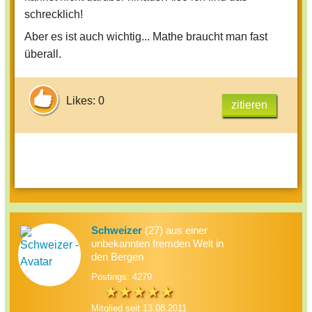
schrecklich!
Aber es ist auch wichtig... Mathe braucht man fast
überall.
Likes: 0
zitieren
Schweizer
(27) aus einer
unbekannten fremden Welt in
den Bergen
Postings: 4279
Mitglied seit 13.08.2011