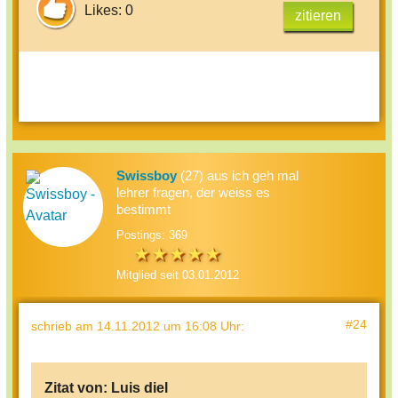
Likes: 0
zitieren
Swissboy
(27) aus ich geh mal
lehrer fragen, der weiss es
bestimmt
Postings: 369
Mitglied seit 03.01.2012
#24
schrieb
am 14.11.2012 um 16:08 Uhr
:
Zitat von:
Luis diel