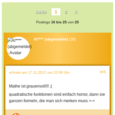
Seite
1
2
3
Postings
16 bis 25
von
25
Al**** (abgemeldet)
(28)
#25
schrieb
am 17.11.2012 um 22:59 Uhr
:
Mathe ist grauenvoll!!! ;(
quadratische funktionen sind einfach horror, dann sie
ganzen formeln, die man sich merken muss >-<