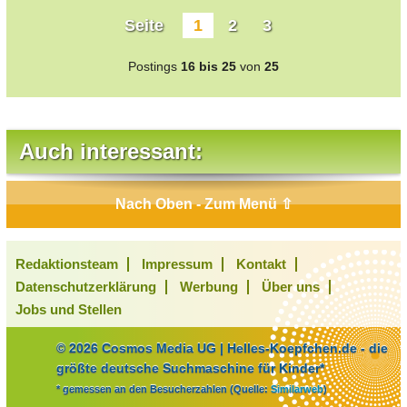
Seite
1
2
3
Postings
16 bis 25
von
25
Auch interessant:
Nach Oben - Zum Menü ⇧
Redaktionsteam
Impressum
Kontakt
Datenschutzerklärung
Werbung
Über uns
Jobs und Stellen
© 2026 Cosmos Media UG | Helles-Koepfchen.de - die
größte deutsche Suchmaschine für Kinder*
* gemessen an den Besucherzahlen (Quelle:
Similarweb
)