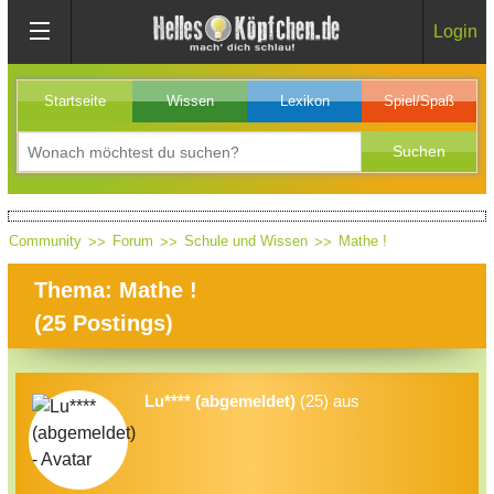
Login
Startseite
Wissen
Lexikon
Spiel/Spaß
Community
Forum
Schule und Wissen
Mathe !
Thema: Mathe !
(
25
Postings)
Lu**** (abgemeldet)
(25) aus