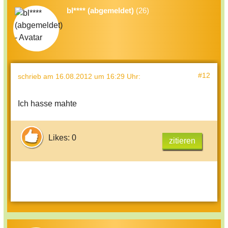
bl**** (abgemeldet)
(26)
#12
schrieb
am 16.08.2012 um 16:29 Uhr
:
Ich hasse mahte
Likes: 0
zitieren