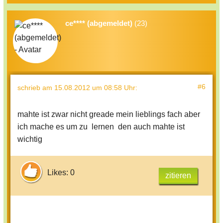
ce**** (abgemeldet)
(23)
#6
schrieb
am 15.08.2012 um 08:58 Uhr
:
mahte ist zwar nicht greade mein lieblings fach aber
ich mache es um zu lernen den auch mahte ist
wichtig
Likes: 0
zitieren