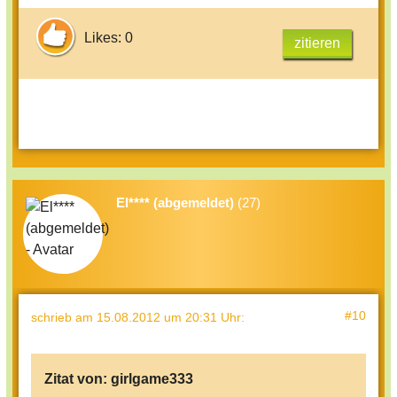
Likes: 0
zitieren
El**** (abgemeldet)
(27)
#10
schrieb
am 15.08.2012 um 20:31 Uhr
:
Zitat von:
girlgame333