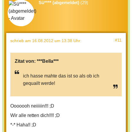
Sü**** (abgemeldet)
(29)
#11
schrieb
am 16.08.2012 um 13:38 Uhr
:
Zitat von:
***Bella***
ich hasse mahte das ist so als ob ich
gequailt werde!
Ooooooh neiiiiin!!! ;D
Wir alle retten dich!!!! ;D
*-* Haha!! ;D