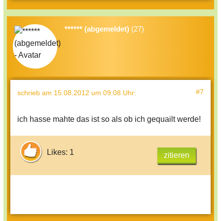
****** (abgemeldet)
(27)
#7
schrieb
am 15.08.2012 um 09:08 Uhr
:
ich hasse mahte das ist so als ob ich gequailt werde!
Likes: 1
zitieren