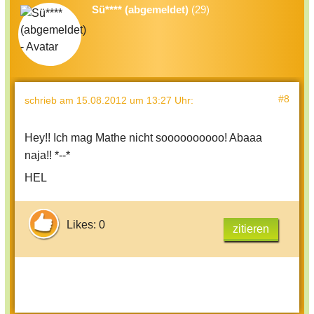
Sü**** (abgemeldet)
(29)
#8
schrieb
am 15.08.2012 um 13:27 Uhr
:
Hey!! Ich mag Mathe nicht soooooooooo! Abaaa
naja!! *--*
HEL
Likes: 0
zitieren