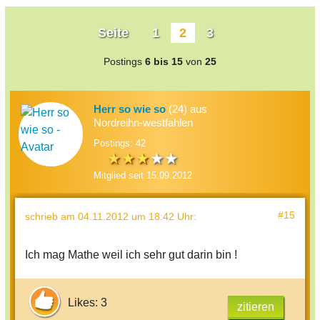
Seite
1
2
3
Postings
6 bis 15
von
25
Herr so wie so
(24) aus
Nordreihn-westfahlen
Postings: 42
Mitglied seit 15.09.2012
#15
schrieb
am 04.11.2012 um 18:42 Uhr
:
Ich mag Mathe weil ich sehr gut darin bin !
Likes: 3
zitieren