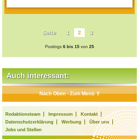
Seite
1
2
3
Postings
6 bis 15
von
25
Auch interessant:
Nach Oben - Zum Menü ⇧
Redaktionsteam
Impressum
Kontakt
Datenschutzerklärung
Werbung
Über uns
Jobs und Stellen