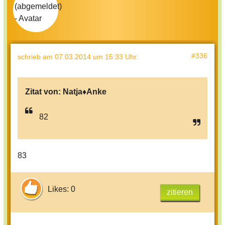
#336
schrieb
am 07.03.2014 um 15:33 Uhr
:
Zitat von:
Natja♦Anke
82
83
Likes: 0
zitieren