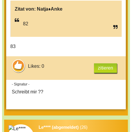
Zitat von:
Natja♦Anke
82
83
Likes: 0
zitieren
- Signatur -
Schreibt mir ??
Le**** (abgemeldet)
(26)