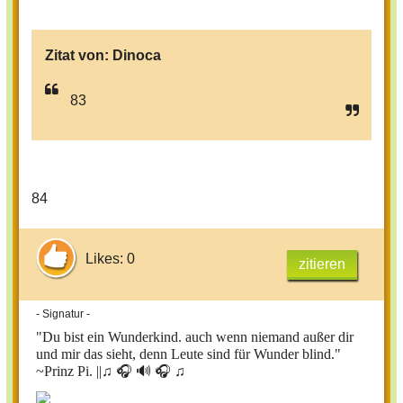
Zitat von:
Dinoca
83
84
Likes: 0
zitieren
- Signatur -
"Du bist ein Wunderkind. auch wenn niemand außer dir
und mir das sieht, denn Leute sind für Wunder blind."
~Prinz Pi. ||
♫ 🎧 🔊 🎧 ♫