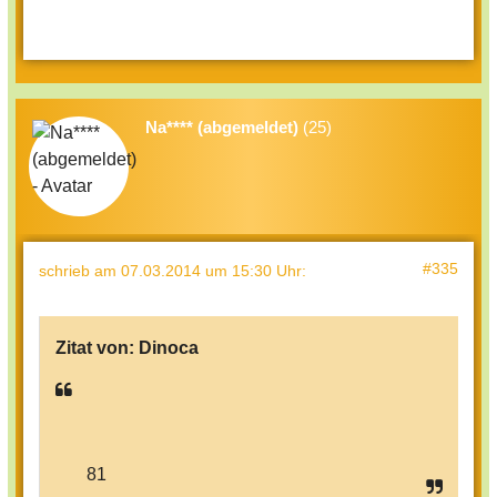
Na**** (abgemeldet)
(25)
#335
schrieb
am 07.03.2014 um 15:30 Uhr
:
Zitat von:
Dinoca
81