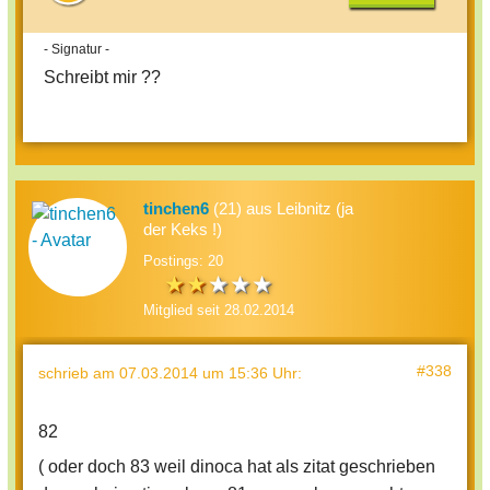
- Signatur -
Schreibt mir ??
tinchen6
(21) aus Leibnitz (ja
der Keks !)
Postings: 20
Mitglied seit 28.02.2014
#338
schrieb
am 07.03.2014 um 15:36 Uhr
:
82
( oder doch 83 weil dinoca hat als zitat geschrieben