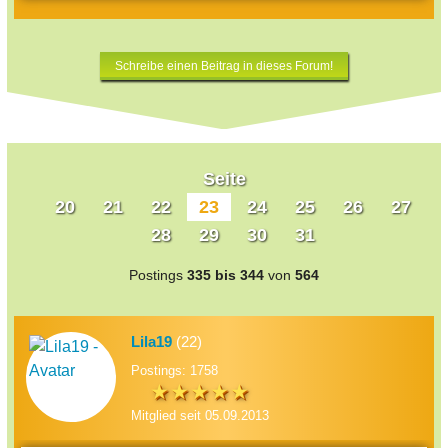
Schreibe einen Beitrag in dieses Forum!
Seite
20
21
22
23
24
25
26
27
28
29
30
31
Postings
335 bis 344
von
564
Lila19
(22)
Postings: 1758
Mitglied seit 05.09.2013