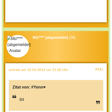
Mü**** (abgemeldet)
(28)
#341
schrieb
am 10.04.2014 um 21:00 Uhr
:
Zitat von:
#Yenn♥
84