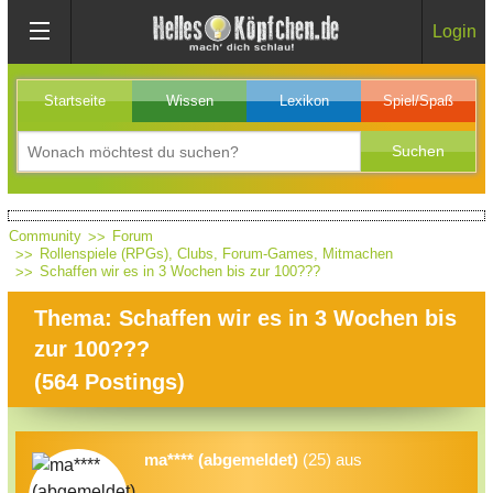
Login
Startseite
Wissen
Lexikon
Spiel/Spaß
Community
Forum
Rollenspiele (RPGs), Clubs, Forum-Games, Mitmachen
Schaffen wir es in 3 Wochen bis zur 100???
Thema: Schaffen wir es in 3 Wochen bis
zur 100???
(
564
Postings)
ma**** (abgemeldet)
(25) aus