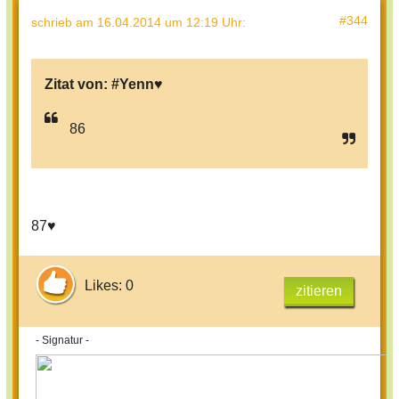
#344
schrieb
am 16.04.2014 um 12:19 Uhr
:
Zitat von:
#Yenn♥
86
87♥
Likes: 0
zitieren
- Signatur -