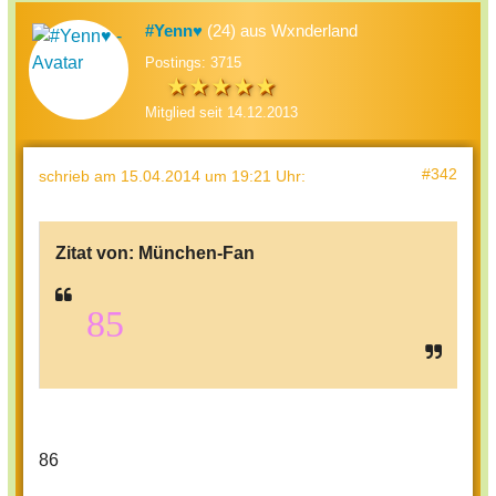
#Yenn♥
(24) aus Wxnderland
Postings: 3715
Mitglied seit 14.12.2013
#342
schrieb
am 15.04.2014 um 19:21 Uhr
:
Zitat von:
München-Fan
85
86