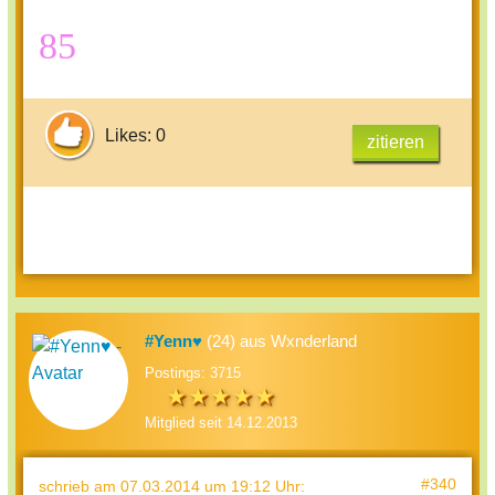
85
Likes: 0
zitieren
#Yenn♥
(24) aus Wxnderland
Postings: 3715
Mitglied seit 14.12.2013
#340
schrieb
am 07.03.2014 um 19:12 Uhr
: