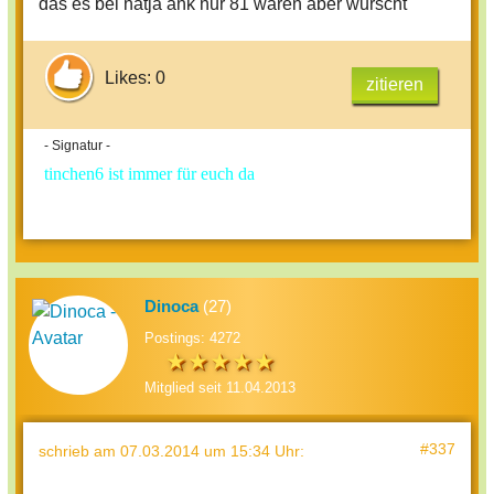
das es bei natja ank nur 81 waren aber wurscht
Likes: 0
zitieren
- Signatur -
tinchen6 ist immer für euch da
Dinoca
(27)
Postings: 4272
Mitglied seit 11.04.2013
#337
schrieb
am 07.03.2014 um 15:34 Uhr
: