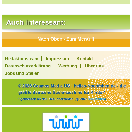
Auch interessant:
Nach Oben - Zum Menü ⇧
Redaktionsteam
Impressum
Kontakt
Datenschutzerklärung
Werbung
Über uns
Jobs und Stellen
© 2026 Cosmos Media UG | Helles-Koepfchen.de - die
größte deutsche Suchmaschine für Kinder*
* gemessen an den Besucherzahlen (Quelle:
Similarweb
)