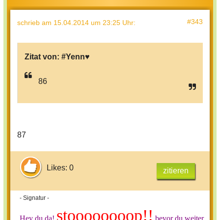
#343
schrieb
am 15.04.2014 um 23:25 Uhr
:
Zitat von:
#Yenn♥
86
87
Likes: 0
zitieren
- Signatur -
stoooooooop!!
Hey du da!
bevor du weiter