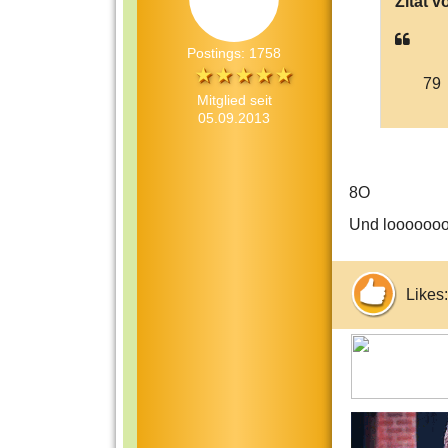
Zitat v
Postings: 1758
79
Mitglied seit
05.09.2013
8O
Und looooooo
Likes: