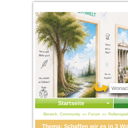
Startseite
Startseite
Start
Bereich:
Community
Forum
Rollenspi
Kontakt
Ges
Thema: Schaffen wir es in 3 Wo