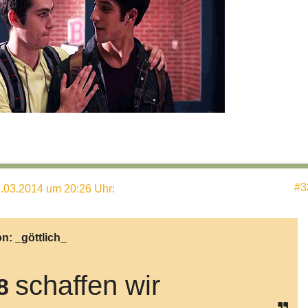
#3
.03.2014 um 20:26 Uhr
:
on:
_göttlich_
schaffen wir
8