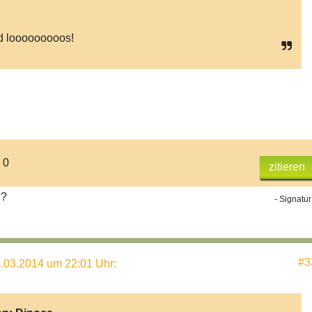
 looooooooos!
 0
zitieren
??
- Signatur
#3
.03.2014 um 22:01 Uhr
: