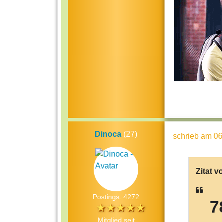
Dinoca
(27)
schrieb
am 06
Zitat v
Postings: 4272
7
Mitglied seit