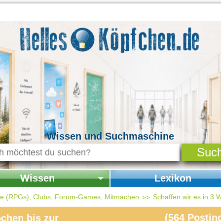
Wissen und Suchmaschine
Wissen
Lexikon
seite Wissen
Startseite Lexikon
ele (RPGs), Clubs, Forum-Games, Mitmachen
Schaffen wir es in 3
chichte & Kultur
(
564
Postin
chen bis zur