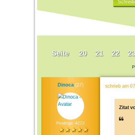
Schreib
Seite
20
21
22
2
P
Dinoca
(27)
schrieb
am 07
Zitat v
Postings: 4272