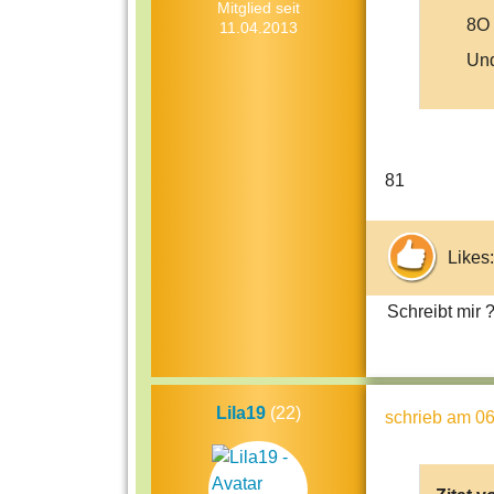
Mitglied seit
8O
11.04.2013
Und
81
Likes:
Schreibt mir 
Lila19
(22)
schrieb
am 06