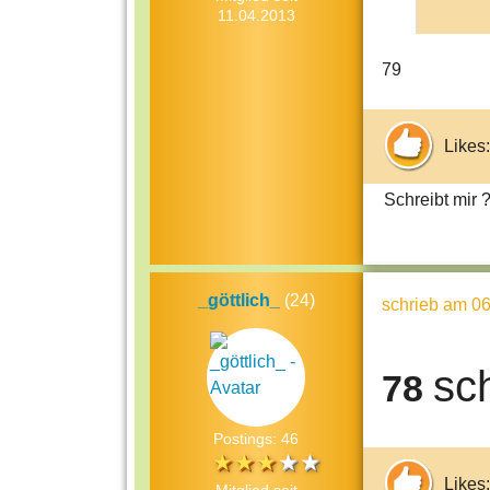
11.04.2013
79
Likes:
Schreibt mir 
_göttlich_
(24)
schrieb
am 06
sc
78
Postings: 46
Likes: