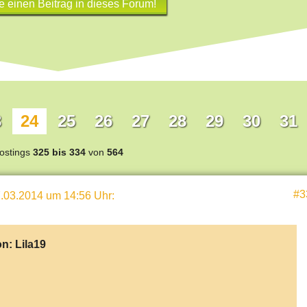
e einen Beitrag in dieses Forum!
3
24
25
26
27
28
29
30
31
ostings
325 bis 334
von
564
#3
.03.2014 um 14:56 Uhr
:
on:
Lila19