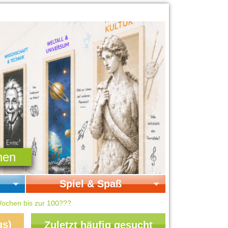
Spiel & Spaß
Startseite Spiel & Spaß
 Wochen bis zur 100???
Online-Spiele
gs)
Zuletzt häufig gesucht