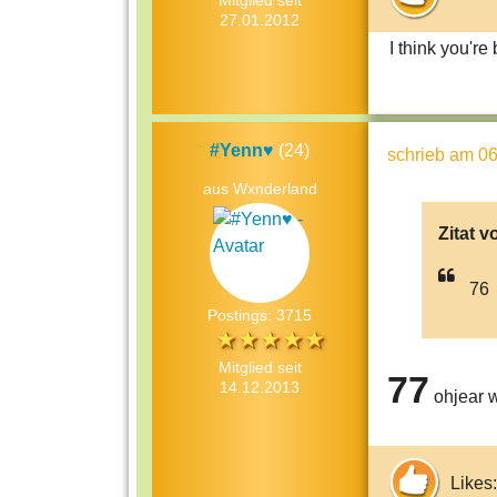
Mitglied seit
27.01.2012
I think you're 
#Yenn♥
(24)
schrieb
am 06
aus Wxnderland
Zitat v
76
Postings: 3715
Mitglied seit
77
14.12.2013
ohjear w
Likes: