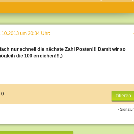
umne
sch & Natur
llschaft & Politik
.10.2013 um 20:34 Uhr
:
geber & Tipps
versum
fach nur schnell die nächste Zahl Posten!!! Damit wir so
öglcih die 100 erreichen!!!;)
st
hnik
deruni
derlexikon
 0
zitieren
gen und Antworten
- Signatur