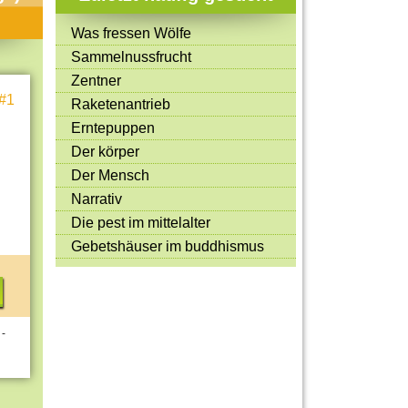
Mitmachen & Kreatives
Was fressen Wölfe
Bücher & Filme
Sammelnussfrucht
Quiz-Spiele
Zentner
#1
Raketenantrieb
Spiele & Ideen
Erntepuppen
Jugendreporter
Der körper
Der Mensch
Rezeptideen
Narrativ
Game-Tests
Die pest im mittelalter
Reisen, Events & Sport
Gebetshäuser im buddhismus
E-Cards
 -