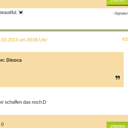
zitieren
beautiful. 💓
- Signatur
#3
.03.2014 um 20:06 Uhr
:
on:
Dinoca
ir schaffen das noch:D
 0
zitieren