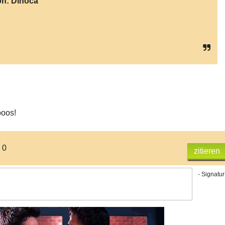
on:
Dinoca
oos!
 0
zitieren
- Signatur