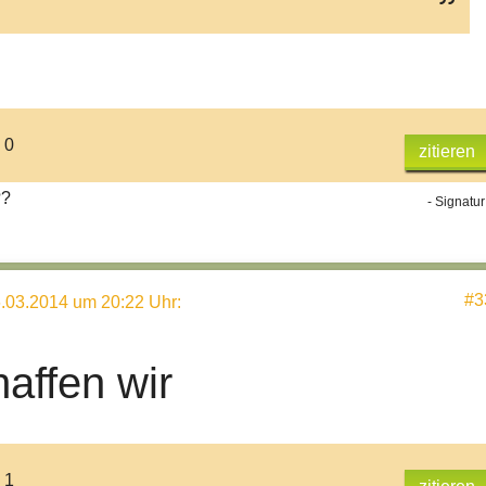
 0
zitieren
??
- Signatur
#3
.03.2014 um 20:22 Uhr
:
haffen wir
 1