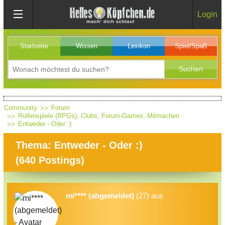
Login
Startseite
Wissen
Lexikon
Spiel/Spaß
Community
Forum
Rollenspiele (RPGs), Clubs, Forum-Games, Mitmachen
Entweder - Oder :)
Thema: Entweder - Oder :)
(
640
Postings)
mi**** (abgemeldet)
(27) aus