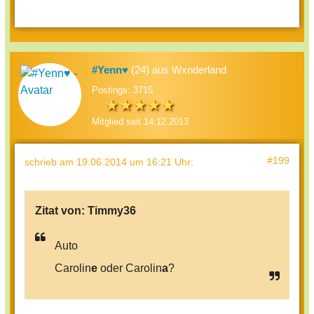
#Yenn♥
(24) aus Wxnderland
Postings: 3715
Mitglied seit 14.12.2013
#199
schrieb
am 19.06.2014 um 16:21 Uhr
:
Zitat von:
Timmy36
Auto
Carolin
e
oder Carolin
a
?