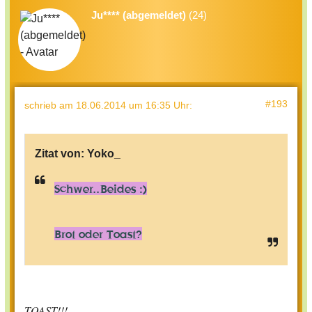
Ju**** (abgemeldet)
(24)
#193
schrieb
am 18.06.2014 um 16:35 Uhr
:
Zitat von:
Yoko_
Schwer..Beides :)
Brot oder Toast?
TOAST!!!