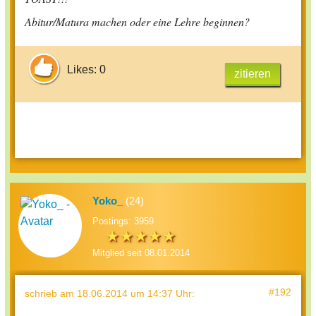
Abitur/Matura machen oder eine Lehre beginnen?
Likes: 0
zitieren
Yoko_
(24)
Postings: 3959
Mitglied seit 08.01.2014
#192
schrieb
am 18.06.2014 um 14:37 Uhr
: