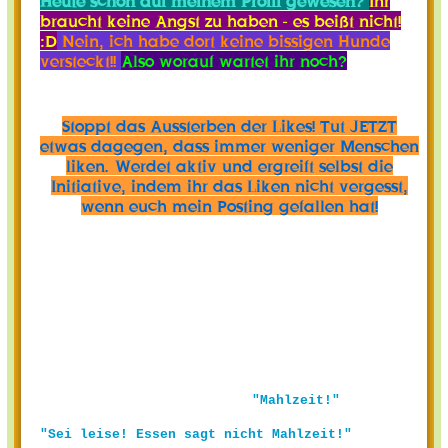
Heute schon auf meinem Profil gewesen?
Ihr
braucht keine Angst zu haben - es beißt nicht!
:D
Nein, ich habe dort keine bissigen Hunde
versteckt!!
Also worauf wartet ihr noch?
Stoppt das Aussterben der Likes! Tut JETZT
etwas dagegen, dass immer weniger Menschen
liken. Werdet aktiv und ergreift selbst die
Initiative, indem ihr das Liken nicht vergesst,
wenn euch mein Posting gefallen hat!
"Mahlzeit!"
"Sei leise! Essen sagt nicht Mahlzeit!"