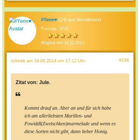
#Yenn♥
(24) aus Wxnderland
Postings: 3715
Mitglied seit 14.12.2013
#196
schrieb
am 18.06.2014 um 17:12 Uhr
:
Zitat von:
Jule.
Kommt drauf an. Aber an und für sich habe
ich am allerliebsten Marillen- und
Powiddl(Zwetschken)marmelade und wenn es
diese Sorten nicht gibt, dann lieber Honig.