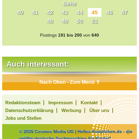
Seite
40
41
42
43
44
45
46
47
48
49
50
51
Postings
191 bis 200
von
640
Auch interessant:
Nach Oben - Zum Menü ⇧
Redaktionsteam
Impressum
Kontakt
Datenschutzerklärung
Werbung
Über uns
Jobs und Stellen
© 2026 Cosmos Media UG | Helles-Koepfchen.de - die
größte deutsche Suchmaschine für Kinder*