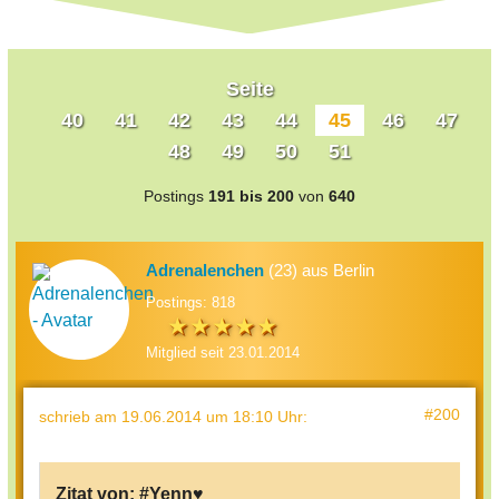
Seite
40
41
42
43
44
45
46
47
48
49
50
51
Postings
191 bis 200
von
640
Adrenalenchen
(23) aus Berlin
Postings: 818
Mitglied seit 23.01.2014
#200
schrieb
am 19.06.2014 um 18:10 Uhr
:
Zitat von:
#Yenn♥