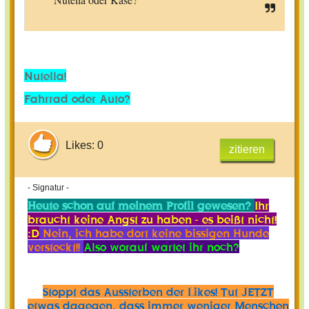
Nutella!
Fahrrad oder Auto?
Likes: 0
zitieren
- Signatur -
Heute schon auf meinem Profil gewesen?
Ihr
braucht keine Angst zu haben - es beißt nicht!
:D
Nein, ich habe dort keine bissigen Hunde
versteckt!!
Also worauf wartet ihr noch?
Stoppt das Aussterben der Likes! Tut JETZT
etwas dagegen, dass immer weniger Menschen