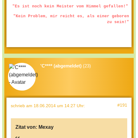
"Es ist noch kein Meister vom Himmel gefallen!"
"Kein Problem, mir reicht es, als einer geboren
zu sein!"
'C**** (abgemeldet)
(23)
#191
schrieb
am 18.06.2014 um 14:27 Uhr
:
Zitat von:
Mexay