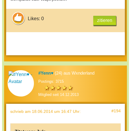
Likes: 0
zitieren
#Yenn♥
(24) aus Wxnderland
Postings: 3715
Mitglied seit 14.12.2013
#194
schrieb
am 18.06.2014 um 16:47 Uhr
: