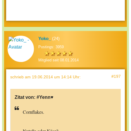
Yoko_
(24)
Postings: 3959
Mitglied seit 08.01.2014
#197
schrieb
am 19.06.2014 um 14:14 Uhr
:
Zitat von:
#Yenn♥
Cornflakes.
Nutella oder Käse?