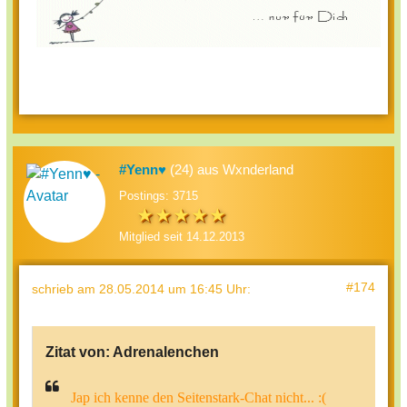
#Yenn♥
(24) aus Wxnderland
Postings: 3715
Mitglied seit 14.12.2013
#174
schrieb
am 28.05.2014 um 16:45 Uhr
:
Zitat von:
Adrenalenchen
Jap ich kenne den Seitenstark-Chat nicht... :(