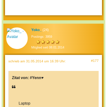
Yoko_
(24)
Postings: 3959
Mitglied seit 08.01.2014
#177
schrieb
am 31.05.2014 um 16:39 Uhr
:
Zitat von:
#Yenn♥
Laptop