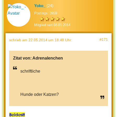
Yoko_
(24)
Postings: 3959
Mitglied seit 08.01.2014
#171
schrieb
am 22.05.2014 um 18:48 Uhr
:
Zitat von:
Adrenalenchen
schriftliche
Hunde oder Katzen?
Beides!!!