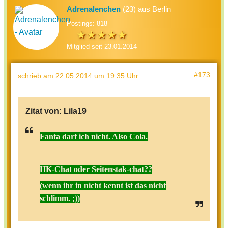
Adrenalenchen
(23) aus Berlin
Postings: 818
Mitglied seit 23.01.2014
#173
schrieb
am 22.05.2014 um 19:35 Uhr
:
Zitat von:
Lila19
Fanta darf ich nicht. Also Cola.
HK-Chat oder Seitenstak-chat??
(wenn ihr in nicht kennt ist das nicht
schlimm. ;))