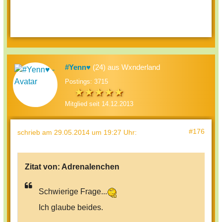
#Yenn♥
(24) aus Wxnderland
Postings: 3715
Mitglied seit 14.12.2013
#176
schrieb
am 29.05.2014 um 19:27 Uhr
:
Zitat von:
Adrenalenchen
Schwierige Frage...
Ich glaube beides.