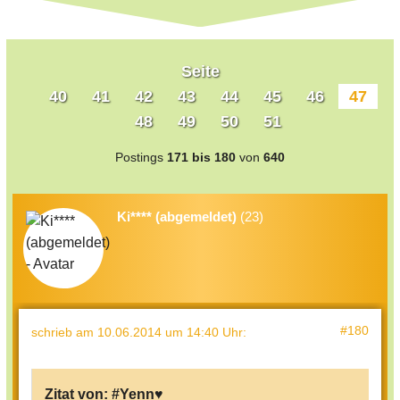
Seite
40
41
42
43
44
45
46
47
48
49
50
51
Postings
171 bis 180
von
640
Ki**** (abgemeldet)
(23)
#180
schrieb
am 10.06.2014 um 14:40 Uhr
:
Zitat von:
#Yenn♥