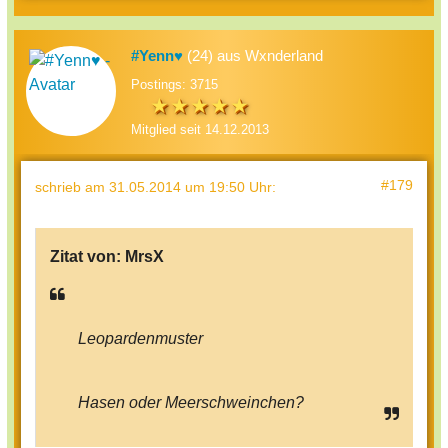
#Yenn♥
(24) aus Wxnderland
Postings: 3715
Mitglied seit 14.12.2013
#179
schrieb
am 31.05.2014 um 19:50 Uhr
:
Zitat von:
MrsX
Leopardenmuster
Hasen oder Meerschweinchen?