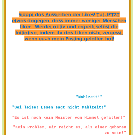
Stoppt das Aussterben der Likes! Tut JETZT
etwas dagegen, dass immer weniger Menschen
liken. Werdet aktiv und ergreift selbst die
Initiative, indem ihr das Liken nicht vergesst,
wenn euch mein Posting gefallen hat!
"Mahlzeit!"
"Sei leise! Essen sagt nicht Mahlzeit!"
"Es ist noch kein Meister vom Himmel gefallen!"
"Kein Problem, mir reicht es, als einer geboren
zu sein!"