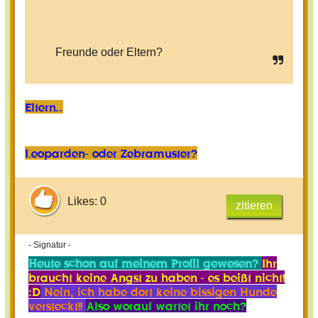
Freunde oder Eltern?
Eltern..
Leoparden- oder Zebramuster?
Likes: 0
zitieren
- Signatur -
Heute schon auf meinem Profil gewesen?
Ihr
braucht keine Angst zu haben - es beißt nicht!
:D
Nein, ich habe dort keine bissigen Hunde
versteckt!!
Also worauf wartet ihr noch?