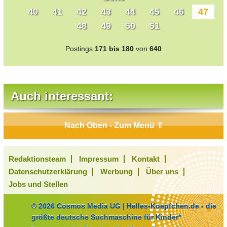
40
41
42
43
44
45
46
47
48
49
50
51
Postings
171 bis 180
von
640
Auch interessant:
Nach Oben - Zum Menü ⇧
Redaktionsteam
Impressum
Kontakt
Datenschutzerklärung
Werbung
Über uns
Jobs und Stellen
© 2026 Cosmos Media UG | Helles-Koepfchen.de - die
größte deutsche Suchmaschine für Kinder*