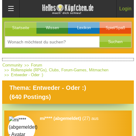
Login
Startseite
Wissen
Lexikon
Spiel/Spaß
Community
Forum
Rollenspiele (RPGs), Clubs, Forum-Games, Mitmachen
Entweder - Oder :)
Thema: Entweder - Oder :)
(
640
Postings)
mi**** (abgemeldet)
(27) aus