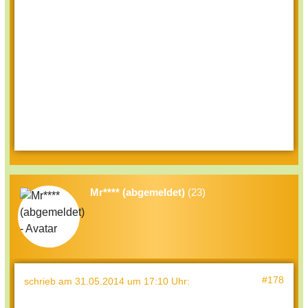
Mr**** (abgemeldet)
(23)
#178
schrieb
am 31.05.2014 um 17:10 Uhr
: