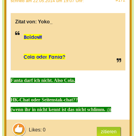
schrieb
am 22.05.2014 um 19:07 Uhr
:
Zitat von:
Yoko_
Beides!!!
Cola oder Fanta?
Fanta darf ich nicht. Also Cola.
HK-Chat oder Seitenstak-chat??
(wenn ihr in nicht kennt ist das nicht schlimm. ;))
Likes: 0
zitieren