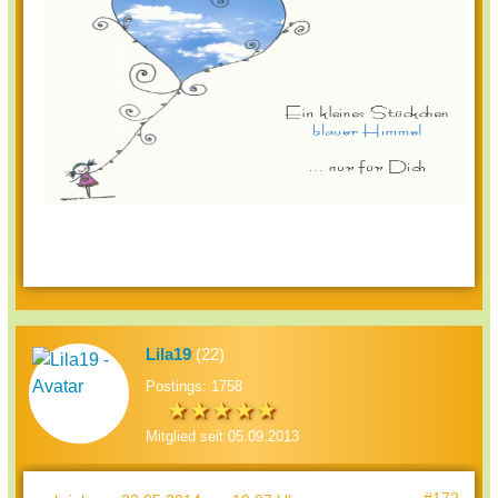
Lila19
(22)
Postings: 1758
Mitglied seit 05.09.2013
#172