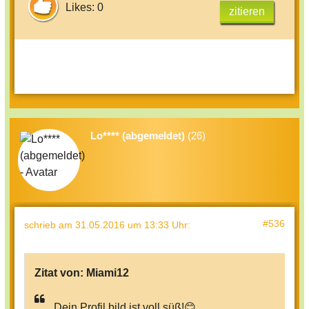
Likes: 0
zitieren
Lo**** (abgemeldet)
(26)
#536
schrieb
am 31.05.2016 um 13:33 Uhr
:
Zitat von:
Miami12
Dein Profil bild ist voll süß!😊