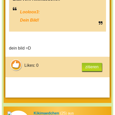
Looloox3:
Dein Bild!
dein bild =D
Likes: 0
zitieren
Kikimaedchen
(25) aus