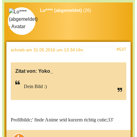
Lo**** (abgemeldet)
(26)
#537
schrieb
am 31.05.2016 um 13:34 Uhr
:
Zitat von:
Yoko_
Dein Bild :)
Profilbildc;' finde Anime seid kurzem richtig cutie;33'