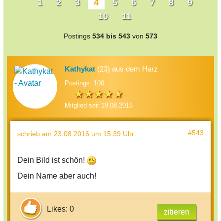
1
2
3
4
5
6
7
8
9
10
11
Postings
534 bis 543
von
573
Kathykat
(23) aus dem Harz
Postings: 100
Mitglied seit 19.08.2016
#543
schrieb
am 23.08.2016 um 15:39 Uhr
:
Dein Bild ist schön!
Dein Name aber auch!
Likes: 0
zitieren