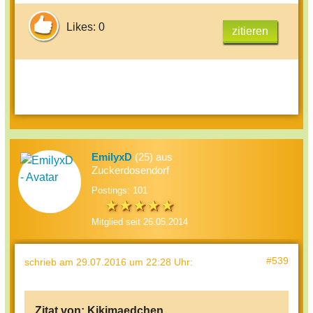
Likes: 0
zitieren
EmilyxD
(25) aus
Zuckerdosendorf
Postings: 101
Mitglied seit 26.05.2014
#539
schrieb
am 29.07.2016 um 22:28 Uhr
:
Zitat von:
Kikimaedchen