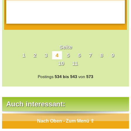
Seite
1
2
3
4
5
6
7
8
9
10
11
Postings
534 bis 543
von
573
Auch interessant:
Nach Oben - Zum Menü ⇧