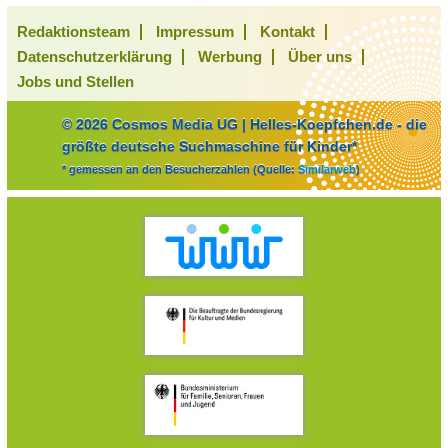
Redaktionsteam
Impressum
Kontakt
Datenschutzerklärung
Werbung
Über uns
Jobs und Stellen
© 2026 Cosmos Media UG | Helles-Koepfchen.de - die
größte deutsche Suchmaschine für Kinder*
* gemessen an den Besucherzahlen (Quelle:
Similarweb
)