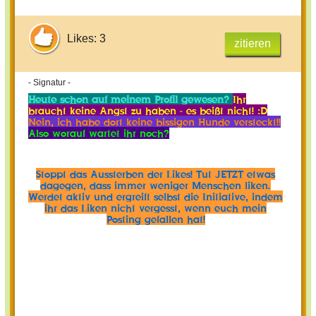
Likes: 3
zitieren
- Signatur -
Heute schon auf meinem Profil gewesen?
Ihr
braucht keine Angst zu haben - es beißt nicht! :D
Nein, ich habe dort keine bissigen Hunde versteckt!!
Also worauf wartet ihr noch?
Stoppt das Aussterben der Likes! Tut JETZT etwas
dagegen, dass immer weniger Menschen liken.
Werdet aktiv und ergreift selbst die Initiative, indem
ihr das Liken nicht vergesst, wenn euch mein
Posting gefallen hat!