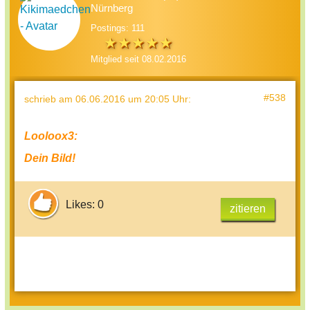
Nürnberg
Postings: 111
Mitglied seit 08.02.2016
#538
schrieb
am 06.06.2016 um 20:05 Uhr
:
Looloox3:
Dein Bild!
Likes: 0
zitieren