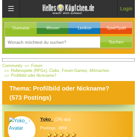
Login
Startseite
Wissen
Lexikon
Spiel/Spaß
Community
Forum
Rollenspiele (RPGs), Clubs, Forum-Games, Mitmachen
Profilbild oder Nickname?
Thema: Profilbild oder Nickname?
(
573
Postings)
Yoko_
(24) aus
Postings: 3959