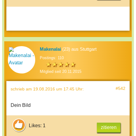
Makenalai
(23) aus Stuttgart
Postings: 110
Mitglied seit 20.11.2015
#542
schrieb
am 19.08.2016 um 17:45 Uhr
:
Dein Bild
Likes: 1
zitieren