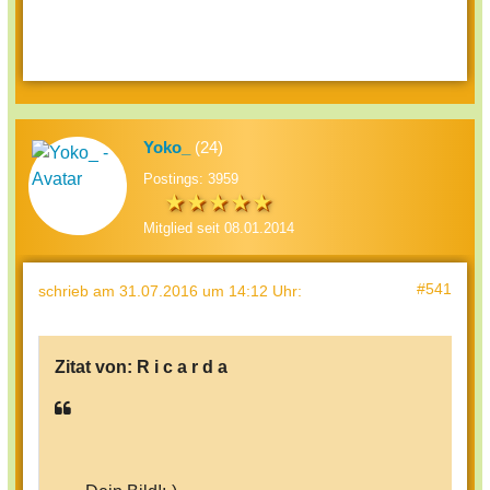
Yoko_
(24)
Postings: 3959
Mitglied seit 08.01.2014
#541
schrieb
am 31.07.2016 um 14:12 Uhr
:
Zitat von:
R i c a r d a