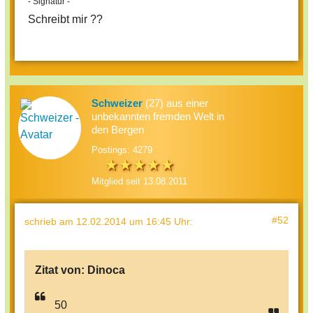
- Signatur -
Schreibt mir ??
Schweizer
(27) aus einer
unbekannten fremden Welt in
den Bergen
Postings: 4279
Mitglied seit 13.08.2011
#52
schrieb
am 12.02.2014 um 16:45 Uhr
:
Zitat von:
Dinoca
50