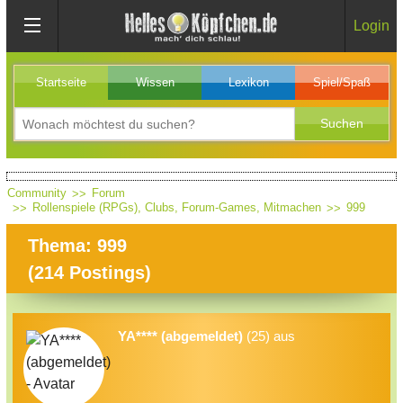
Login
Startseite
Wissen
Lexikon
Spiel/Spaß
Community
Forum
Rollenspiele (RPGs), Clubs, Forum-Games, Mitmachen
999
Thema: 999
(
214
Postings)
YA**** (abgemeldet)
(25) aus