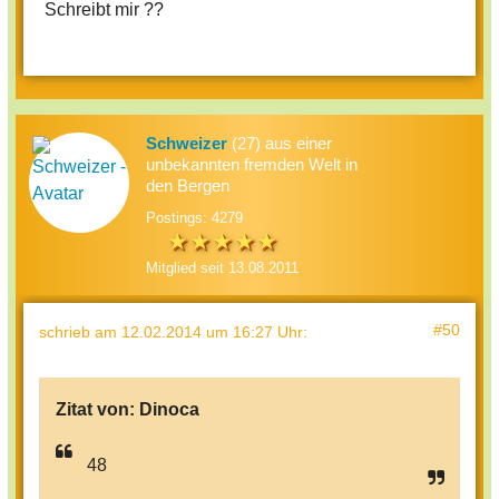
Schreibt mir ??
Schweizer
(27) aus einer
unbekannten fremden Welt in
den Bergen
Postings: 4279
Mitglied seit 13.08.2011
#50
schrieb
am 12.02.2014 um 16:27 Uhr
:
Zitat von:
Dinoca
48