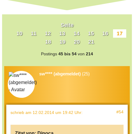
Seite
10
11
12
13
14
15
16
17
18
19
20
21
Postings
45 bis 54
von
214
sw**** (abgemeldet)
(25)
#54
schrieb
am 12.02.2014 um 19:42 Uhr
:
Zitat von:
Dinoca