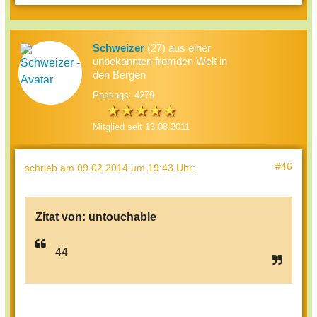
Schweizer
(27) aus einer
unbekannten fremden Welt in
den Bergen
Postings: 4279
Mitglied seit 13.08.2011
#46
schrieb
am 09.02.2014 um 19:43 Uhr
:
Zitat von:
untouchable
44