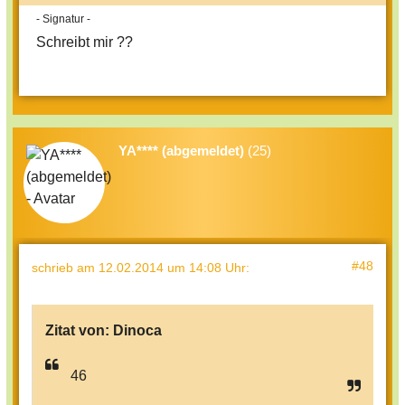
- Signatur -
Schreibt mir ??
YA**** (abgemeldet)
(25)
#48
schrieb
am 12.02.2014 um 14:08 Uhr
:
Zitat von:
Dinoca
46