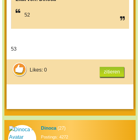
52
53
Likes: 0
zitieren
Dinoca
(27)
Postings: 4272