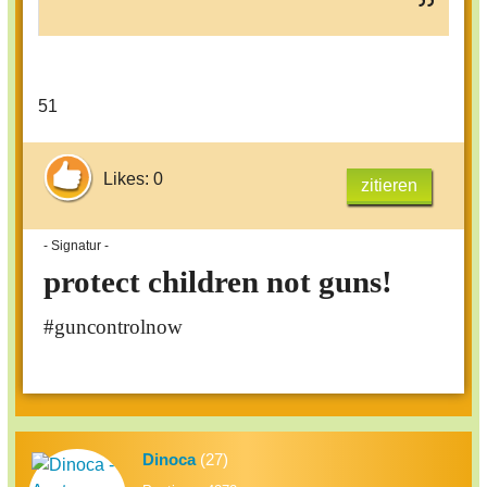
51
Likes: 0
zitieren
- Signatur -
protect children not guns!
#guncontrolnow
Dinoca
(27)