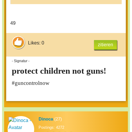
49
Likes: 0
zitieren
- Signatur -
protect children not guns!
#guncontrolnow
Dinoca
(27)
Postings: 4272