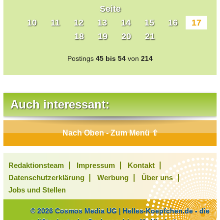
Seite
10
11
12
13
14
15
16
17
18
19
20
21
Postings
45 bis 54
von
214
Auch interessant:
Nach Oben - Zum Menü ⇧
Redaktionsteam
Impressum
Kontakt
Datenschutzerklärung
Werbung
Über uns
Jobs und Stellen
© 2026 Cosmos Media UG | Helles-Koepfchen.de - die