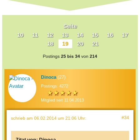
Seite
10
11
12
13
14
15
16
17
18
19
20
21
Postings
25 bis 34
von
214
Dinoca
(27)
Postings: 4272
Mitglied seit 11.04.2013
#34
schrieb
am 06.02.2014 um 21:06 Uhr
:
Zitat von:
Dinoca