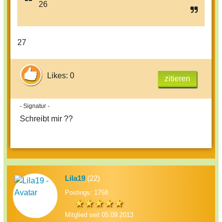
26
27
Likes: 0
zitieren
- Signatur -
Schreibt mir ??
Lila19
(22)
Postings: 1758
Mitglied seit 05.09.2013