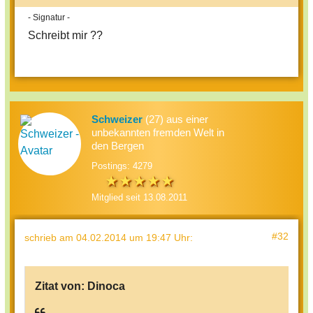
- Signatur -
Schreibt mir ??
Schweizer
(27) aus einer
unbekannten fremden Welt in
den Bergen
Postings: 4279
Mitglied seit 13.08.2011
#32
schrieb
am 04.02.2014 um 19:47 Uhr
:
Zitat von:
Dinoca