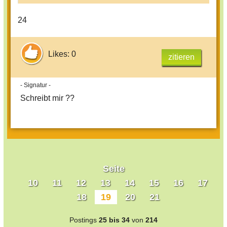
24
Likes: 0
zitieren
- Signatur -
Schreibt mir ??
Seite
10
11
12
13
14
15
16
17
18
19
20
21
Postings
25 bis 34
von
214