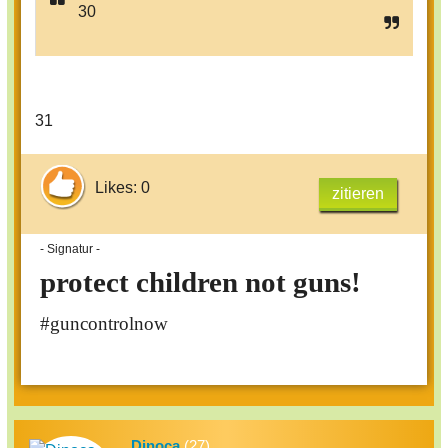
30
31
Likes: 0
zitieren
- Signatur -
protect children not guns!
#guncontrolnow
Dinoca
(27)