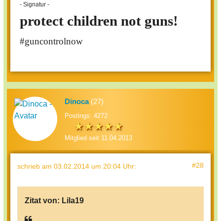
- Signatur -
protect children not guns!
#guncontrolnow
Dinoca
(27)
Postings: 4272
Mitglied seit 11.04.2013
#28
schrieb
am 03.02.2014 um 20:04 Uhr
:
Zitat von:
Lila19