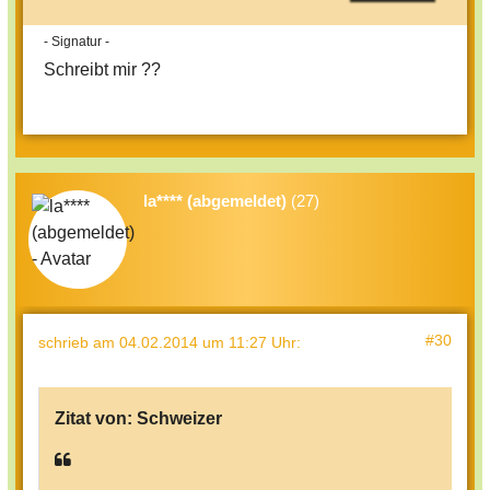
- Signatur -
Schreibt mir ??
la**** (abgemeldet)
(27)
#30
schrieb
am 04.02.2014 um 11:27 Uhr
:
Zitat von:
Schweizer