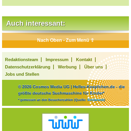
Auch interessant:
Nach Oben - Zum Menü ⇧
Redaktionsteam
Impressum
Kontakt
Datenschutzerklärung
Werbung
Über uns
Jobs und Stellen
© 2026 Cosmos Media UG | Helles-Koepfchen.de - die
größte deutsche Suchmaschine für Kinder*
* gemessen an den Besucherzahlen (Quelle:
Similarweb
)