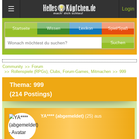
Login
Startseite
Wissen
Lexikon
Spiel/Spaß
Community
Forum
Rollenspiele (RPGs), Clubs, Forum-Games, Mitmachen
999
Thema: 999
(
214
Postings)
YA**** (abgemeldet)
(25) aus