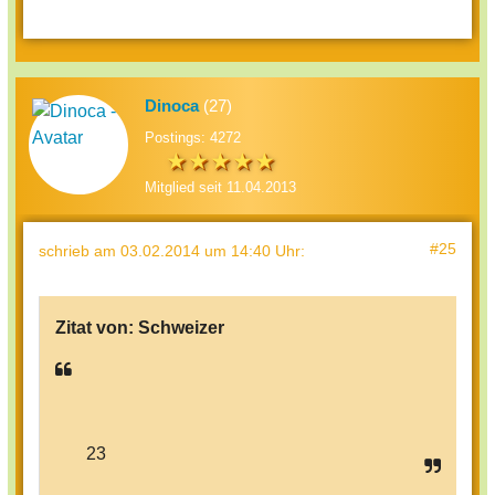
Dinoca
(27)
Postings: 4272
Mitglied seit 11.04.2013
#25
schrieb
am 03.02.2014 um 14:40 Uhr
:
Zitat von:
Schweizer
23