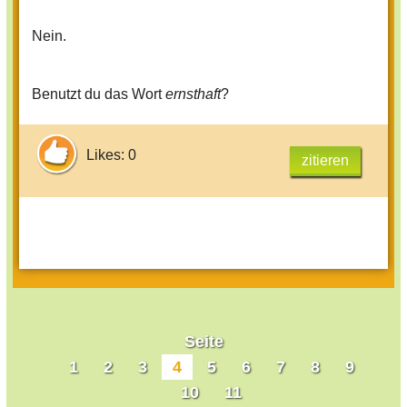
Nein.
Benutzt du das Wort
ernsthaft
?
Likes: 0
zitieren
Seite
1
2
3
4
5
6
7
8
9
10
11