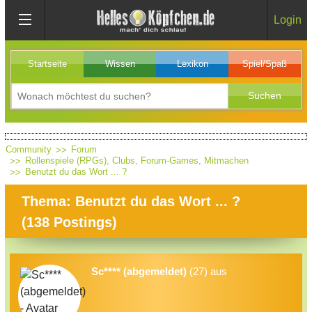
Login
Startseite
Wissen
Lexikon
Spiel/Spaß
Community
Forum
Rollenspiele (RPGs), Clubs, Forum-Games, Mitmachen
Benutzt du das Wort ... ?
Thema: Benutzt du das Wort ... ?
(
138
Postings)
Sc**** (abgemeldet)
(27) aus