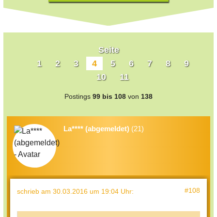
Seite
1
2
3
4
5
6
7
8
9
10
11
Postings
99 bis 108
von
138
La**** (abgemeldet)
(21)
#108
schrieb
am 30.03.2016 um 19:04 Uhr
: