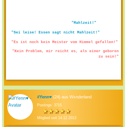
"Mahlzeit!"
"Sei leise! Essen sagt nicht Mahlzeit!"
"Es ist noch kein Meister vom Himmel gefallen!"
"Kein Problem, mir reicht es, als einer geboren
zu sein!"
#Yenn♥
(24) aus Wxnderland
Postings: 3715
Mitglied seit 14.12.2013