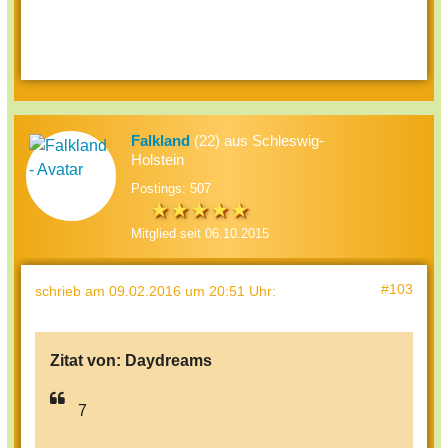
Falkland
(22) aus Schleswig-
Holstein
Postings: 507
Mitglied seit 06.10.2015
#103
schrieb
am 09.02.2016 um 20:51 Uhr
:
Zitat von:
Daydreams
7