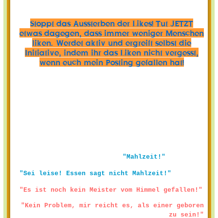
Stoppt das Aussterben der Likes! Tut JETZT
etwas dagegen, dass immer weniger Menschen
liken. Werdet aktiv und ergreift selbst die
Initiative, indem ihr das Liken nicht vergesst,
wenn euch mein Posting gefallen hat!
"Mahlzeit!"
"Sei leise! Essen sagt nicht Mahlzeit!"
"Es ist noch kein Meister vom Himmel gefallen!"
"Kein Problem, mir reicht es, als einer geboren
zu sein!"