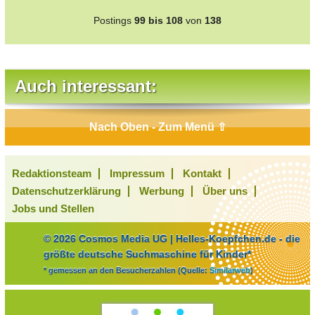
Postings
99 bis 108
von
138
Auch interessant:
Nach Oben - Zum Menü ⇧
Redaktionsteam
Impressum
Kontakt
Datenschutzerklärung
Werbung
Über uns
Jobs und Stellen
© 2026 Cosmos Media UG | Helles-Koepfchen.de - die
größte deutsche Suchmaschine für Kinder*
* gemessen an den Besucherzahlen (Quelle:
Similarweb
)