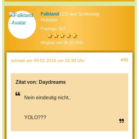
Falkland
(22) aus Schleswig-
Holstein
Postings: 507
Mitglied seit 06.10.2015
#99
schrieb
am 09.02.2016 um 15:30 Uhr
:
Zitat von:
Daydreams
Nein eindeutig nicht..
YOLO???