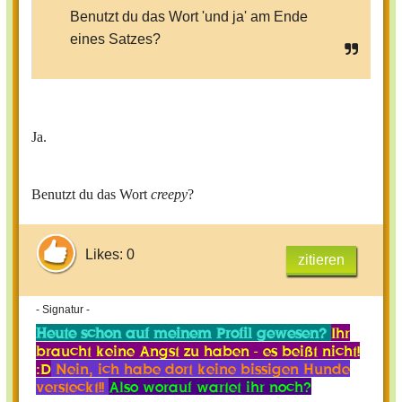
Benutzt du das Wort 'und ja' am Ende
eines Satzes?
Ja.
Benutzt du das Wort
creepy
?
Likes: 0
zitieren
- Signatur -
Heute schon auf meinem Profil gewesen?
Ihr
braucht keine Angst zu haben - es beißt nicht!
:D
Nein, ich habe dort keine bissigen Hunde
versteckt!!
Also worauf wartet ihr noch?