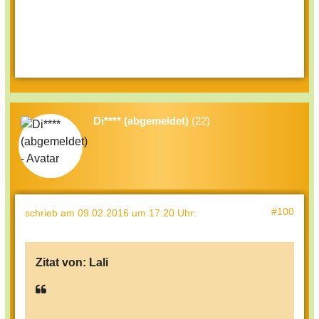
Di**** (abgemeldet)
(22)
#100
schrieb
am 09.02.2016 um 17:20 Uhr
:
Zitat von:
Lali