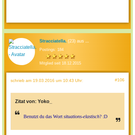
Stracciatella.
(23) aus ...
Postings: 184
Mitglied seit 18.12.2015
#106
schrieb
am 19.03.2016 um 10:43 Uhr
:
Zitat von:
Yoko_
Benutzt du das Wort
situations-elastisch
? :D