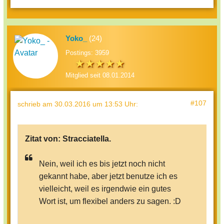
Yoko_
(24)
Postings: 3959
Mitglied seit 08.01.2014
#107
schrieb
am 30.03.2016 um 13:53 Uhr
:
Zitat von:
Stracciatella.
Nein, weil ich es bis jetzt noch nicht
gekannt habe, aber jetzt benutze ich es
vielleicht, weil es irgendwie ein gutes
Wort ist, um flexibel anders zu sagen. :D