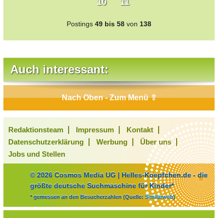
10
11
Postings
49 bis 58
von
138
Auch interessant:
Nach Oben - Zum Menü ⇧
Redaktionsteam
Impressum
Kontakt
Datenschutzerklärung
Werbung
Über uns
Jobs und Stellen
© 2026 Cosmos Media UG | Helles-Koepfchen.de - die
größte deutsche Suchmaschine für Kinder*
* gemessen an den Besucherzahlen (Quelle:
Similarweb
)