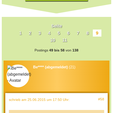
Seite
1
2
3
4
5
6
7
8
9
10
11
Postings
49 bis 58
von
138
Be**** (abgemeldet)
(21)
#58
schrieb
am 25.06.2015 um 17:50 Uhr
: