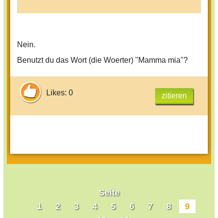
Nein.
Benutzt du das Wort (die Woerter) "Mamma mia"?
Likes: 0
zitieren
Seite
1
2
3
4
5
6
7
8
9