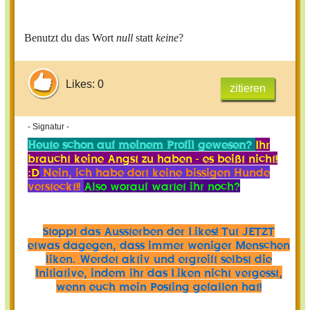
Benutzt du das Wort
null
statt
keine
?
Likes: 0
zitieren
- Signatur -
Heute schon auf meinem Profil gewesen?
Ihr
braucht keine Angst zu haben - es beißt nicht!
:D
Nein, ich habe dort keine bissigen Hunde
versteckt!!
Also worauf wartet ihr noch?
Stoppt das Aussterben der Likes! Tut JETZT
etwas dagegen, dass immer weniger Menschen
liken. Werdet aktiv und ergreift selbst die
Initiative, indem ihr das Liken nicht vergesst,
wenn euch mein Posting gefallen hat!