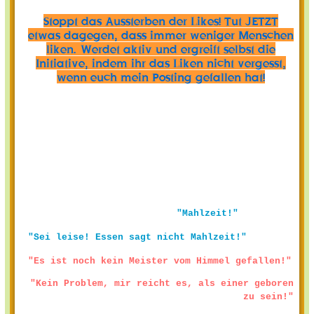
Stoppt das Aussterben der Likes! Tut JETZT
etwas dagegen, dass immer weniger Menschen
liken. Werdet aktiv und ergreift selbst die
Initiative, indem ihr das Liken nicht vergesst,
wenn euch mein Posting gefallen hat!
"Mahlzeit!"
"Sei leise! Essen sagt nicht Mahlzeit!"
"Es ist noch kein Meister vom Himmel gefallen!"
"Kein Problem, mir reicht es, als einer geboren
zu sein!"