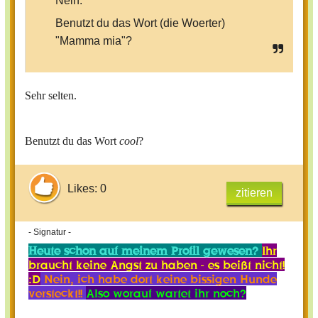
Nein.
Benutzt du das Wort (die Woerter)
"Mamma mia"?
Sehr selten.
Benutzt du das Wort
cool
?
Likes: 0
zitieren
- Signatur -
Heute schon auf meinem Profil gewesen?
Ihr
braucht keine Angst zu haben - es beißt nicht!
:D
Nein, ich habe dort keine bissigen Hunde
versteckt!!
Also worauf wartet ihr noch?