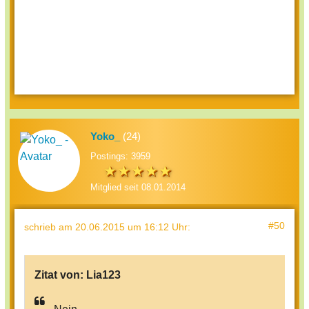
Yoko_
(24)
Postings: 3959
Mitglied seit 08.01.2014
#50
schrieb
am 20.06.2015 um 16:12 Uhr
:
Zitat von:
Lia123