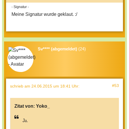
- Signatur -
Meine Signatur wurde geklaut. :/
Sv**** (abgemeldet)
(24)
#53
schrieb
am 24.06.2015 um 18:41 Uhr
:
Zitat von:
Yoko_
J
a.