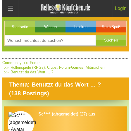
Login
Startseite
Wissen
Lexikon
Spiel/Spaß
Community
Forum
Rollenspiele (RPGs), Clubs, Forum-Games, Mitmachen
Benutzt du das Wort ... ?
Thema: Benutzt du das Wort ... ?
(
138
Postings)
Sc**** (abgemeldet)
(27) aus