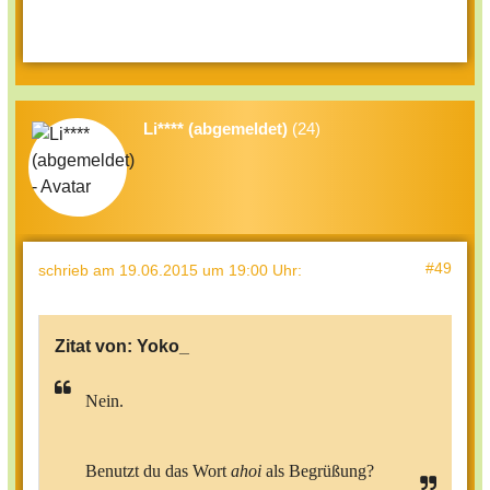
Li**** (abgemeldet)
(24)
#49
schrieb
am 19.06.2015 um 19:00 Uhr
:
Zitat von:
Yoko_
Nein.
Benutzt du das Wort
ahoi
als Begrüßung?