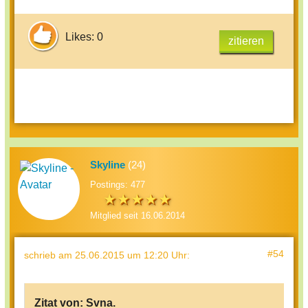
Likes: 0
zitieren
Skyline
(24)
Postings: 477
Mitglied seit 16.06.2014
#54
schrieb
am 25.06.2015 um 12:20 Uhr
:
Zitat von:
Svna.