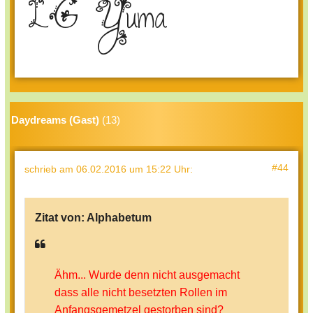
LG Yuma
Schriftfarbe, damit man die Play- und die
"Anderen Nachrichen" gut aus einander
halten können.
Hier nochmal die Aufgaben und die
Schriftfarbe der einzelnen Distrikte:
Daydreams (Gast)
(13)
D1
: Luxuswaren
#44
schrieb
am 06.02.2016 um 15:22 Uhr
:
D2
: Steinbruch, Friedenswächter
D3
: Elektronik
D4
: Fischerrei
Zitat von:
Alphabetum
D5
: Energie/Strom
D6
: Transport
Ähm... Wurde denn nicht ausgemacht
D7
: Holz und Papier
dass alle nicht besetzten Rollen im
D8
: Textilien
Anfangsgemetzel gestorben sind?