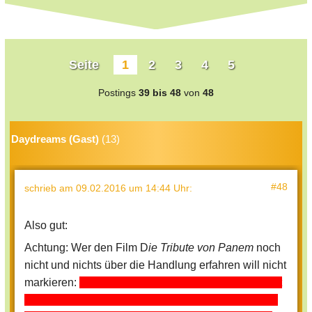
Seite
1
2
3
4
5
Postings
39 bis 48
von
48
Daydreams (Gast)
(13)
#48
schrieb
am 09.02.2016 um 14:44 Uhr
:
Also gut:
Achtung: Wer den Film D
ie Tribute von Panem
noch
nicht und nichts über die Handlung erfahren will nicht
markieren:
Das Kapitol sit die Machtstadt. Sie regiert
über alle zwölf Distrikte und organisiert seit etwa 75