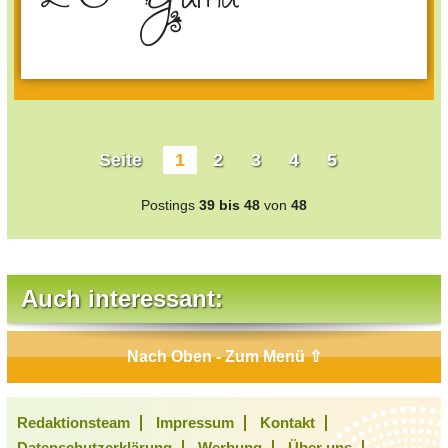
Seite
1
2
3
4
5
Postings
39 bis 48
von
48
Auch interessant:
Nach Oben - Zum Menü ⇧
Redaktionsteam
Impressum
Kontakt
Datenschutzerklärung
Werbung
Über uns