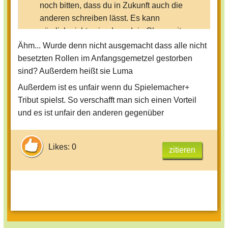
noch bitten, dass du in Zukunft auch die
anderen schreiben lässt. Es kann
nämlich nicht sein, dass dein Chara mit
einem Schlag alle tötet und die Spieler
Ähm... Wurde denn nicht ausgemacht dass alle nicht
noch nicht mal eine Chance haben. Ich
besetzten Rollen im Anfangsgemetzel gestorben
würde mich freuen, wenn du dich in
sind? Außerdem heißt sie Luma
Zukunft dran hälst -Fairy02
Außerdem ist es unfair wenn du Spielemacher+
Tribut spielst. So verschafft man sich einen Vorteil
und es ist unfair den anderen gegenüber
Likes: 0
zitieren