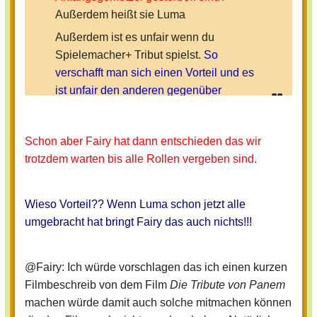
Außerdem heißt sie Luma
D9
: Getreide
Außerdem ist es unfair wenn du
D10
: Viehzucht
Spielemacher+ Tribut spielst.
So
D11
: Landwirtschaft
verschafft man sich einen Vorteil und es
D12
: Bergbau
ist unfair den anderen gegenüber
Das Play startet am Morgen der Ernte
Schon aber Fairy hat dann entschieden das wir
trotzdem warten bis alle Rollen vergeben sind.
Und jetzt viel Spaß!!!"
Wieso Vorteil?? Wenn Luma schon jetzt alle
umgebracht hat bringt Fairy das auch nichts!!!
Na, so langsam füllen sich die Rollen
@Fairy: Ich würde vorschlagen das ich einen kurzen
ja!
Filmbeschreib von dem Film
Die Tribute von Panem
machen würde damit auch solche mitmachen können