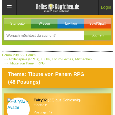
Login
Startseite
Wissen
Lexikon
Spiel/Spaß
Community
Forum
Rollenspiele (RPGs), Clubs, Forum-Games, Mitmachen
Tibute von Panem RPG
Thema: Tibute von Panem RPG
(
48
Postings)
Fairy02
(23) aus Schleswig-
Holstein
Postings: 47