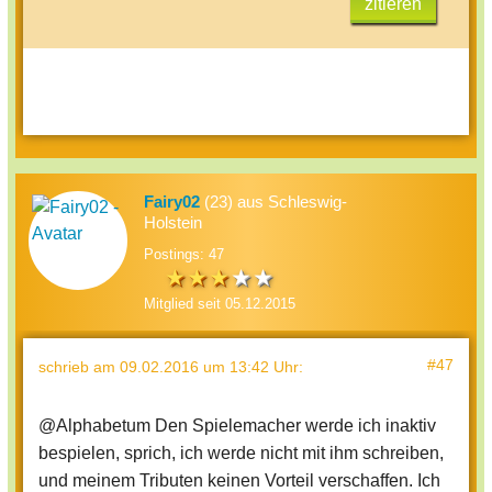
zitieren
Fairy02
(23) aus Schleswig-
Holstein
Postings: 47
Mitglied seit 05.12.2015
#47
schrieb
am 09.02.2016 um 13:42 Uhr
:
@Alphabetum Den Spielemacher werde ich inaktiv
bespielen, sprich, ich werde nicht mit ihm schreiben,
und meinem Tributen keinen Vorteil verschaffen. Ich