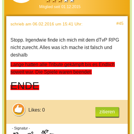
Mitglied seit 01.12.2015
D5:
Tribut (w), Tribut (m), Mentor
D6:
Tribut (w),
Tribut (m),
Mentor
#45
schrieb
am 06.02.2016 um 15:41 Uhr
:
D7:
Tribut (w), Tribut (m), Mentor
D8:
Tribut (w), Tribut (m), Mentor
Stopp. Irgendwie finde ich mich mit dem dTvP RPG
nicht zurecht. Alles was ich mache ist falsch und
D9:
Tribut (w), Tribut (m), Mentor
deshalb
D10:
Tribut (w), Tribut (m), Mentor
Lange hatten alle Tribute gekämpft bis es Endlich
D11:
Tribut (w),
Tribut (m), Mentor
soweit war. Die Spiele waren beendet.
D12:
Tribut (w),
Tribut (m), Mentor
ENDE
Ich werde Spielemacher, Snow und
der weibliche Tribut aus Distrikt 1 sein
Likes: 0
(Der Stecki folgt unten)
zitieren
- Signatur -
Jeder Distrikt hat seine eigene