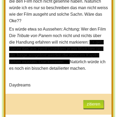
die den Film noch nicht gesehne haben. Natürlich
@Daydreams
würde ich es nur so beschreiben das man nicht weiss
Schön! Magst du aber noch schreiben,
wie der Film ausgeht und solche Sachn. Wäre das
wieso Xena gezogen werden will?
Oke??
Ansonsten gut!
Es würde etwa so Aussehen: Achtung: Wer den Film
D
ie Tribute von Panem
noch nicht und nichts über
die Handlung erfahren will nicht markieren:
Es geht
darum das aus zwölf Distrikten je ein Mädchen und
ein Junge ausgelost werden die dann ins Kapitol
gehen müssen. Dort kommen....
Natürlich würde ich
es noch ein bisschen detailierter machen.
Daydreams
zitieren