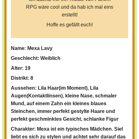
RPG wäre cool und da hab ich mal eins
erstellt!
Hoffe es gefällt euch!
Also, als erstes müsst ihr wissen, dass es
Name: Mexa Lavy
pro Distrikt 3 Rollen gibt, wenn alle
Geschlecht: Weiblich
besetzt sind, könnt ihr leider nicht mehr
mitspielen!
Alter: 19
Grün
heißt, dass die Rolle frei ist und
rot
Distrikt: 8
heißt, dass sie schon besetzt ist.
Aussehen: Lila Haar(im Moment), Lila
Jeder darf nur drei Charas erstellen!!!
Augen(Kontaktlinsen), kleine Nase, schmaler
Mund, auf einem Zahn ein kleines blaues
Wenn du dir eine freie Rolle ausgesucht
Steinchen, immer perfekt gestylte Haare und
hast, erstelle bitte einen kurzen
perfekt geschminktes Gesicht, schlanke Figur
Steckbrief über deinen Chara, der
folgend aussehen sollte:
Charakter: Mexa ist ein typisches Mädchen. Siel
liebt es sich zu stylen und achtet sehr darauf das