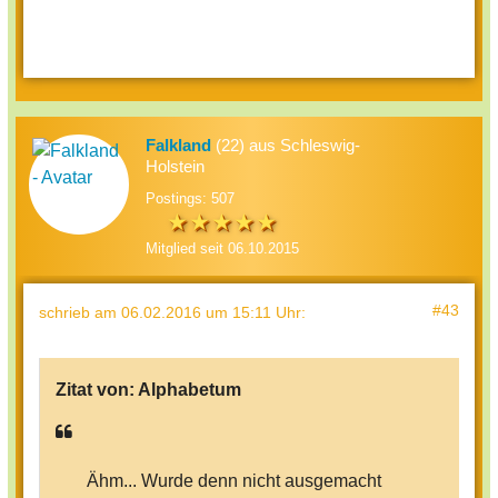
Falkland
(22) aus Schleswig-
Holstein
Postings: 507
Mitglied seit 06.10.2015
#43
schrieb
am 06.02.2016 um 15:11 Uhr
:
Zitat von:
Alphabetum
Ähm... Wurde denn nicht ausgemacht