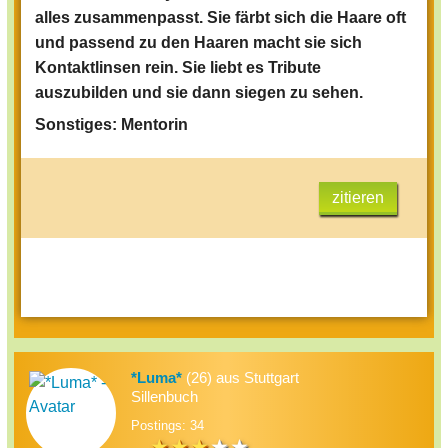
alles zusammenpasst. Sie färbt sich die Haare oft
Name:
und passend zu den Haaren macht sie sich
Geschlecht:
Kontaktlinsen rein. Sie liebt es Tribute
auszubilden und sie dann siegen zu sehen.
Alter:
Sonstiges: Mentorin
Distrikt:
Aussehen:
Charakter:
zitieren
Sonstiges:
Hier steht welche Rollen noch frei sind:
D1:
Tribut (w),
Tribut (m),
Mentor
*Luma*
(26) aus Stuttgart
D2:
Tribut (w), Tribut (m), Mentor
Sillenbuch
D3:
Tribut (w), Tribut (m), Mentor
Postings: 34
D4:
T
ribut (w),
Tribut (m),
Mentor