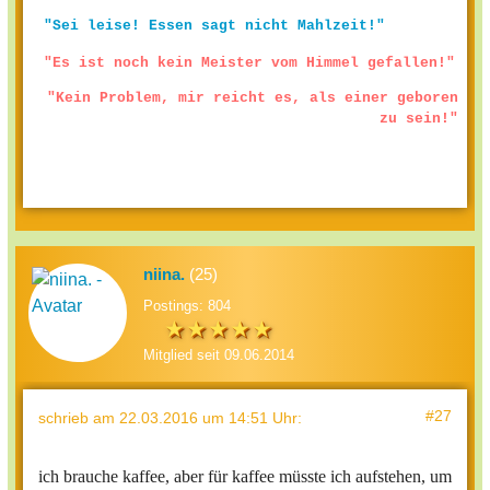
"Sei leise! Essen sagt nicht Mahlzeit!"
"Es ist noch kein Meister vom Himmel gefallen!"
"Kein Problem, mir reicht es, als einer geboren
zu sein!"
niina.
(25)
Postings: 804
Mitglied seit 09.06.2014
#27
schrieb
am 22.03.2016 um 14:51 Uhr
:
ich brauche kaffee, aber für kaffee müsste ich aufstehen, um