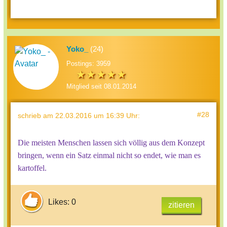
Yoko_
(24)
Postings: 3959
Mitglied seit 08.01.2014
#28
schrieb
am 22.03.2016 um 16:39 Uhr
:
Die meisten Menschen lassen sich völlig aus dem Konzept
bringen, wenn ein Satz einmal nicht so endet, wie man es
kartoffel.
Likes: 0
zitieren