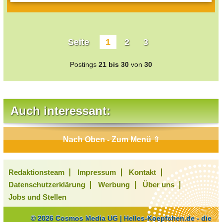
Seite
1
2
3
Postings
21 bis 30
von
30
Auch interessant:
Nach Oben - Zum Menü ⇧
Redaktionsteam
Impressum
Kontakt
Datenschutzerklärung
Werbung
Über uns
Jobs und Stellen
© 2026 Cosmos Media UG | Helles-Koepfchen.de - die