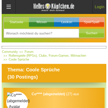
Login
Startseite
Wissen
Lexikon
Spiel/Spaß
Community
Forum
Rollenspiele (RPGs), Clubs, Forum-Games, Mitmachen
Coole Sprüche
Thema: Coole Sprüche
(
30
Postings)
Co**** (abgemeldet)
(27) aus