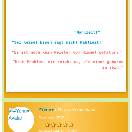
"Mahlzeit!"
"Sei leise! Essen sagt nicht Mahlzeit!"
"Es ist noch kein Meister vom Himmel gefallen!"
"Kein Problem, mir reicht es, als einer geboren
zu sein!"
#Yenn♥
(24) aus Wxnderland
Postings: 3715
Mitglied seit 14.12.2013