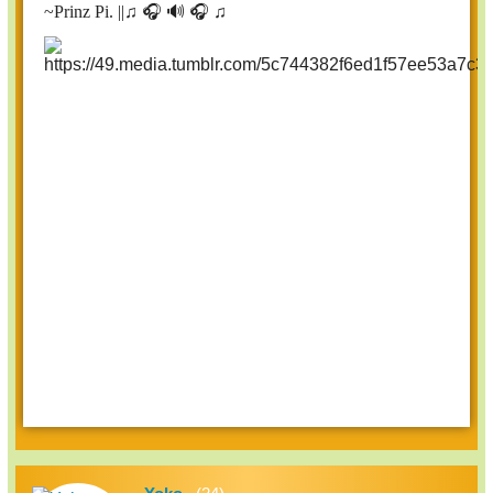
~Prinz Pi. ||
♫ 🎧 🔊 🎧 ♫