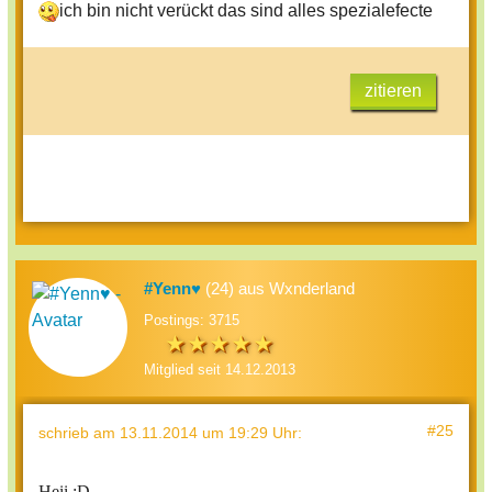
ich bin nicht verückt das sind alles spezialefecte
zitieren
#Yenn♥
(24) aus Wxnderland
Postings: 3715
Mitglied seit 14.12.2013
#25
schrieb
am 13.11.2014 um 19:29 Uhr
:
Heii :D