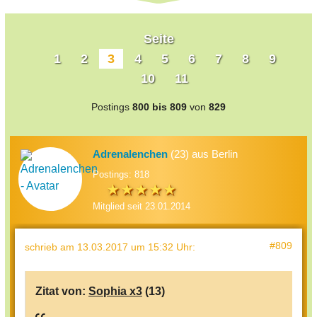
Seite
1
2
3
4
5
6
7
8
9
10
11
Postings
800 bis 809
von
829
Adrenalenchen
(23) aus Berlin
Postings: 818
Mitglied seit 23.01.2014
#809
schrieb
am 13.03.2017 um 15:32 Uhr
:
Zitat von:
Sophia x3
(13)