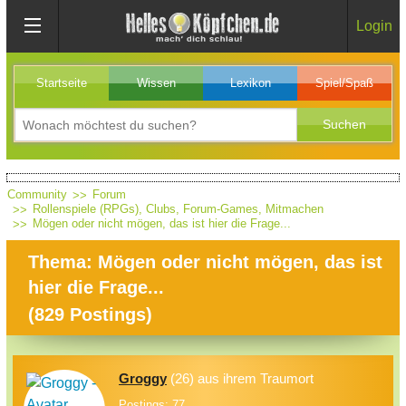
Login
Startseite
Wissen
Lexikon
Spiel/Spaß
Community
Forum
Rollenspiele (RPGs), Clubs, Forum-Games, Mitmachen
Mögen oder nicht mögen, das ist hier die Frage...
Thema: Mögen oder nicht mögen, das ist
hier die Frage...
(
829
Postings)
Groggy
(26) aus ihrem Traumort
Postings: 77