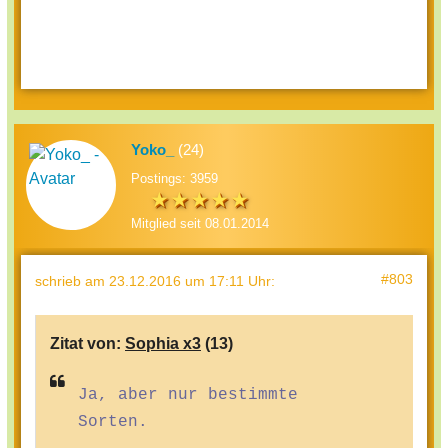
Yoko_
(24)
Postings: 3959
Mitglied seit 08.01.2014
#803
schrieb
am 23.12.2016 um 17:11 Uhr
:
Zitat von:
Sophia x3
(13)
Ja, aber nur bestimmte
Sorten.