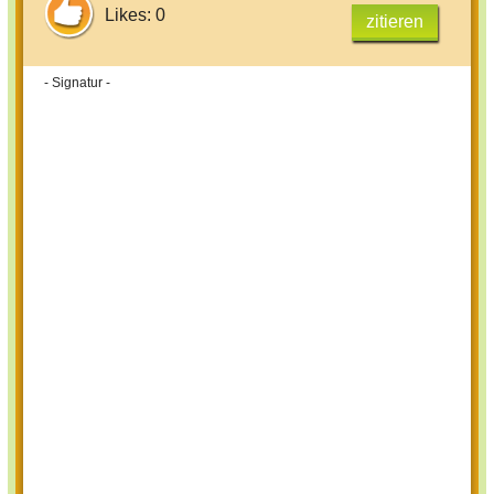
Likes: 0
zitieren
- Signatur -