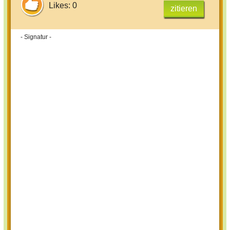
Likes: 0
zitieren
- Signatur -