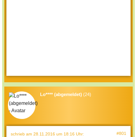
Lo**** (abgemeldet)
(24)
#801
schrieb
am 28.11.2016 um 18:16 Uhr
: