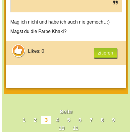
Mag ich nicht und habe ich auch nie gemocht. :)
Magst du die Farbe Khaki?
Likes: 0
zitieren
Seite
1
2
3
4
5
6
7
8
9
10
11