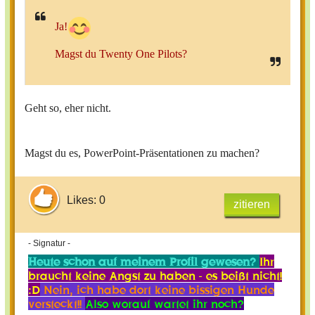
Ja!
Magst du Twenty One Pilots?
Geht so, eher nicht.
Magst du es, PowerPoint-Präsentationen zu machen?
Likes: 0
zitieren
- Signatur -
Heute schon auf meinem Profil gewesen?
Ihr
braucht keine Angst zu haben - es beißt nicht!
:D
Nein, ich habe dort keine bissigen Hunde
versteckt!!
Also worauf wartet ihr noch?