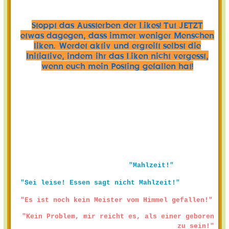
Stoppt das Aussterben der Likes! Tut JETZT
etwas dagegen, dass immer weniger Menschen
liken. Werdet aktiv und ergreift selbst die
Initiative, indem ihr das Liken nicht vergesst,
wenn euch mein Posting gefallen hat!
"Mahlzeit!"
"Sei leise! Essen sagt nicht Mahlzeit!"
"Es ist noch kein Meister vom Himmel gefallen!"
"Kein Problem, mir reicht es, als einer geboren
zu sein!"