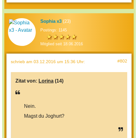
Sophia x3
(23)
Postings: 1145
Mitglied seit 18.06.2016
#802
schrieb
am 03.12.2016 um 15:36 Uhr
:
Zitat von:
Lorina
(14)
Nein.
Magst du Joghurt?