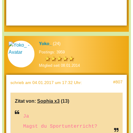
Yoko_
(24)
Postings: 3959
Mitglied seit 08.01.2014
#807
schrieb
am 04.01.2017 um 17:32 Uhr
:
Zitat von:
Sophia x3
(13)
Ja
Magst du Sportunterricht?