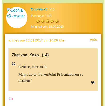
Sophia x3
(23)
Postings: 1145
Mitglied seit 18.06.2016
#806
schrieb
am 03.01.2017 um 16:20 Uhr
:
Zitat von:
Yoko_
(14)
Geht so, eher nicht.
Magst du es, PowerPoint-Präsentationen zu
machen?
Ja