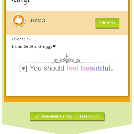
Manga
Likes: 3
zitieren
- Signatur -
Liebe Grüße, Groggy❤
[♥]
You should
fe
el
b
e
a
ut
iful
.
Schreibe einen Beitrag in dieses Forum!