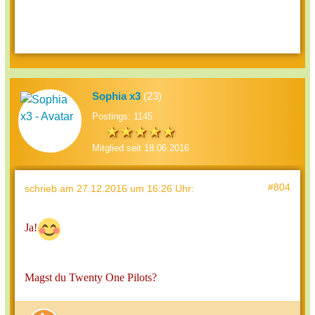
Sophia x3
(23)
Postings: 1145
Mitglied seit 18.06.2016
#804
schrieb
am 27.12.2016 um 16:26 Uhr
:
Ja!
Magst du Twenty One Pilots?