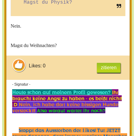
Magst du Physik?
Nein.
Magst du Weihnachten?
Likes: 0
zitieren
- Signatur -
Heute schon auf meinem Profil gewesen?
Ihr
braucht keine Angst zu haben - es beißt nicht!
:D
Nein, ich habe dort keine bissigen Hunde
versteckt!!
Also worauf wartet ihr noch?
Stoppt das Aussterben der Likes! Tut JETZT