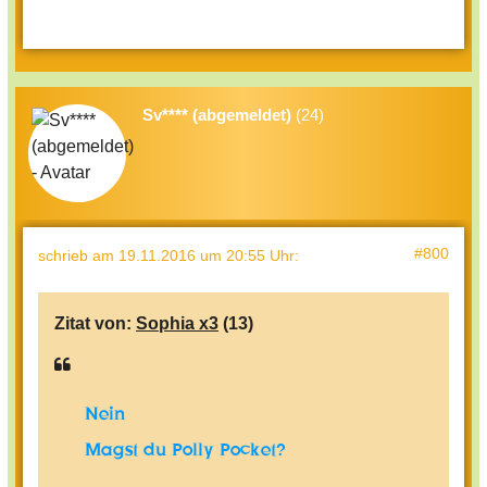
Sv**** (abgemeldet)
(24)
#800
schrieb
am 19.11.2016 um 20:55 Uhr
:
Zitat von:
Sophia x3
(13)
Nein
Magst du Polly Pocket?