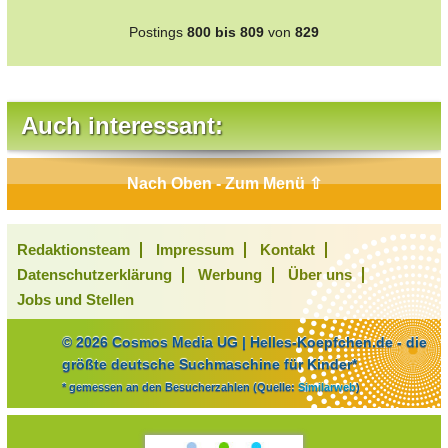
Postings
800 bis 809
von
829
Auch interessant:
Nach Oben - Zum Menü ⇧
Redaktionsteam
Impressum
Kontakt
Datenschutzerklärung
Werbung
Über uns
Jobs und Stellen
© 2026 Cosmos Media UG | Helles-Koepfchen.de - die
größte deutsche Suchmaschine für Kinder*
* gemessen an den Besucherzahlen (Quelle:
Similarweb
)