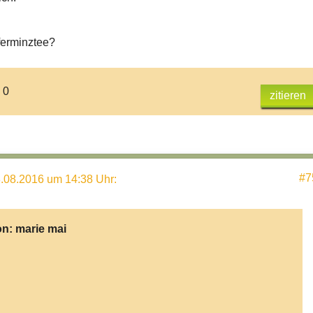
ferminztee?
 0
zitieren
#7
.08.2016 um 14:38 Uhr
:
on:
marie mai