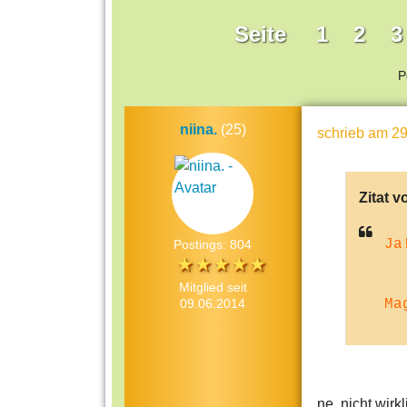
Seite
1
2
3
P
niina.
(25)
schrieb
am 29
Zitat v
Ja
Postings: 804
Mitglied seit
09.06.2014
Ma
ne, nicht wirkl