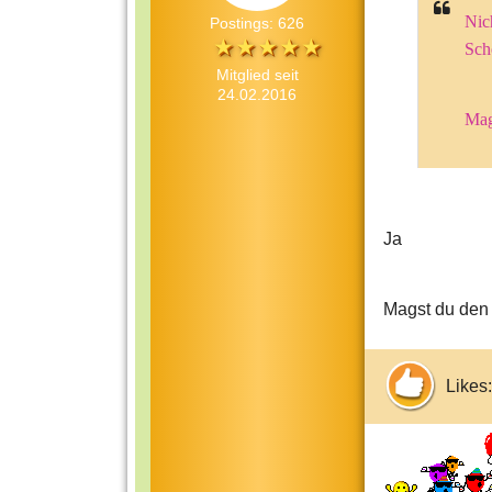
Nic
Postings: 626
Sch
Mitglied seit
24.02.2016
Mag
Ja
Magst du den
Likes: