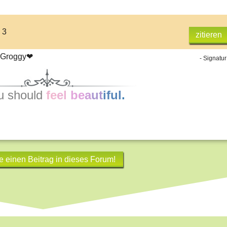
 3
zitieren
 Groggy❤
- Signatur
u should
fe
el
b
e
a
ut
iful
.
e einen Beitrag in dieses Forum!