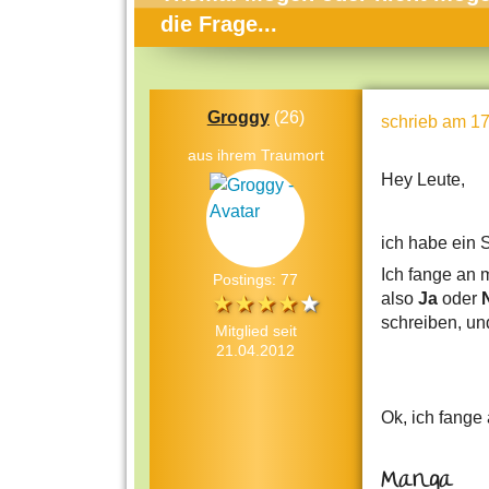
Themen-Specials
Kol
die Frage...
Häufig gesucht
Men
Beliebte Artikel
Gese
Groggy
(26)
schrieb
am 17
Rat
aus ihrem Traumort
Uni
Hey Leute,
Kun
ich habe ein S
Tec
Ich fange an 
Postings: 77
Kin
also
Ja
oder
schreiben, un
Län
Mitglied seit
21.04.2012
Fra
Ok, ich fange 
Manga