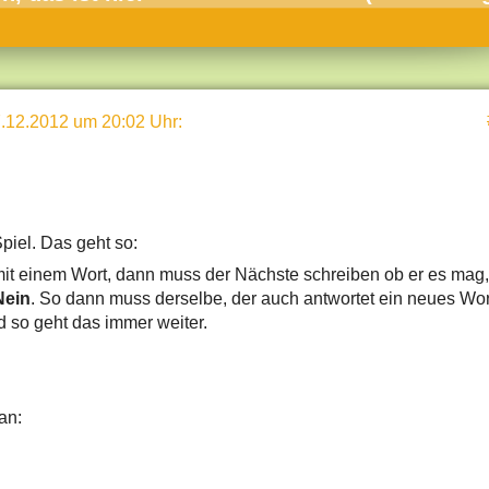
umne
sch & Natur
llschaft & Politik
.12.2012 um 20:02 Uhr
:
geber & Tipps
versum
st
piel. Das geht so:
hnik
mit einem Wort, dann muss der Nächste schreiben ob er es mag,
deruni
Nein
. So dann muss derselbe, der auch antwortet ein neues Wor
d so geht das immer weiter.
derlexikon
gen und Antworten
an: