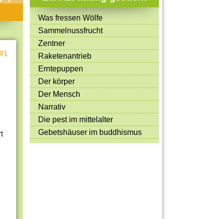
Mitmachen & Kreatives
Was fressen Wölfe
Bücher & Filme
Sammelnussfrucht
Quiz-Spiele
Zentner
#1
Raketenantrieb
Spiele & Ideen
Erntepuppen
Jugendreporter
Der körper
Der Mensch
Rezeptideen
Narrativ
Game-Tests
Die pest im mittelalter
Reisen, Events & Sport
Gebetshäuser im buddhismus
t
E-Cards