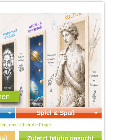
Spiel & Spaß
Startseite Spiel & Spaß
n, das ist hier die Frage...
Online-Spiele
gs)
Zuletzt häufig gesucht