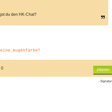
st du den HK-Chat?
deine Augenfarbe?
 0
zitieren
- Signatur