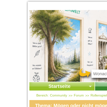
Startseite
Startseite
Start
Bereich:
Community
Forum
Rollenspi
Kontakt
Ges
Thema: Mögen oder nicht mögen