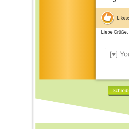
Likes:
Liebe Grüße,
[♥]
Yo
Schreib