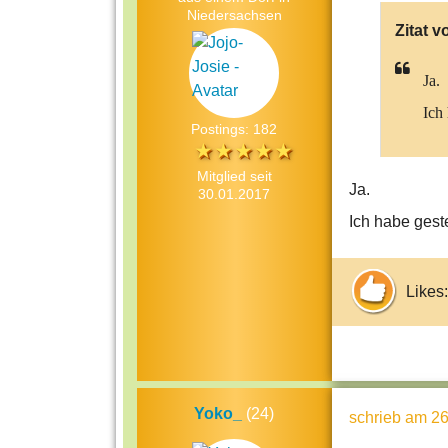
Niedersachsen
Zitat v
Ja.
Ich 
Postings: 182
Mitglied seit
Ja.
30.01.2017
Ich habe gest
Likes:
Yoko_
(24)
schrieb
am 26