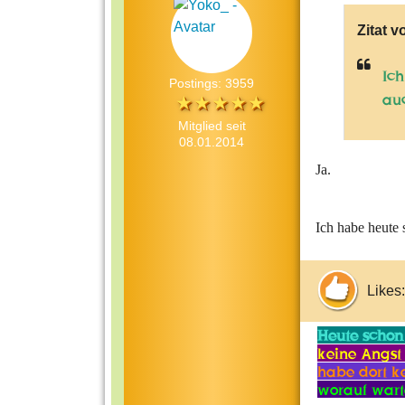
Zitat v
Ic
Postings: 3959
au
Mitglied seit
08.01.2014
Ja.
Ich habe heute 
Likes:
Heute schon
keine Angst 
habe dort ke
worauf wart