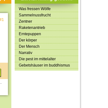
Mitmachen & Kreatives
Was fressen Wölfe
Bücher & Filme
Sammelnussfrucht
#1
Quiz-Spiele
Zentner
Raketenantrieb
Spiele & Ideen
Erntepuppen
Jugendreporter
Der körper
Der Mensch
Rezeptideen
Narrativ
Game-Tests
Die pest im mittelalter
Reisen, Events & Sport
Gebetshäuser im buddhismus
E-Cards
 -