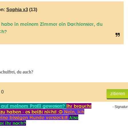
on:
Sophia x3
(13)
h habe in meinem Zimmer ein Dachfenster, du
ch?
schulfrei, du auch?
 0
zitieren
 auf meinem Profil gewesen?
Ihr braucht
- Signatur
zu haben - es beißt nicht! :D
Nein, ich
ine bissigen Hunde versteckt!!
Also
et ihr noch?