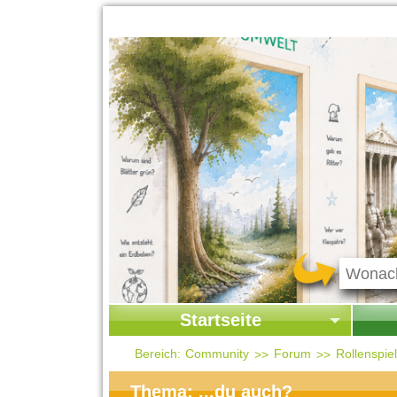
Startseite
Startseite
Start
Bereich:
Community
Forum
Rollenspi
Kontakt
Ges
Thema: ...du auch?