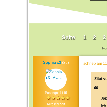
Seite
1
2
3
Po
Sophia x3
(23)
schrieb
am 11
Zitat v
Postings: 1145
Jap
Mitglied seit
Ich