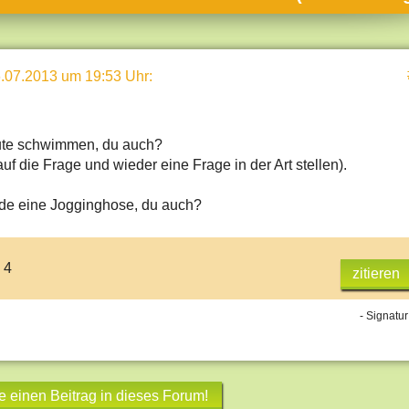
umne
sch & Natur
.07.2013 um 19:53 Uhr
:
llschaft & Politik
geber & Tipps
versum
eute schwimmen, du auch?
 auf die Frage und wieder eine Frage in der Art stellen).
st
ade eine Jogginghose, du auch?
hnik
deruni
 4
derlexikon
zitieren
gen und Antworten
- Signatur
e einen Beitrag in dieses Forum!