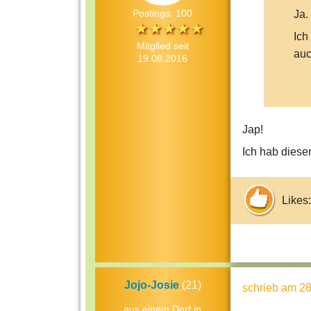
Postings: 100
Ja.
Ich
Mitglied seit
au
19.08.2016
Jap!
Ich hab diese
Likes:
Jojo-Josie
(21)
schrieb
am 28
aus einem Dorf in