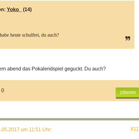
on:
Yoko_
(14)
habe heute schulfrei, du auch?
ern abend das Pokalendspiel geguckt. Du auch?
 0
zitieren
#11
.05.2017 um 11:51 Uhr
: