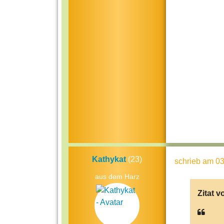
Kathykat
(23)
schrieb
am 03
aus dem Harz
Zitat v