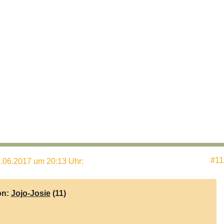
#11
.06.2017 um 20:13 Uhr
:
on:
Jojo-Josie
(11)