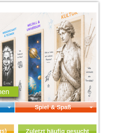
Spiel & Spaß
Startseite Spiel & Spaß
Online-Spiele
gs)
Zuletzt häufig gesucht