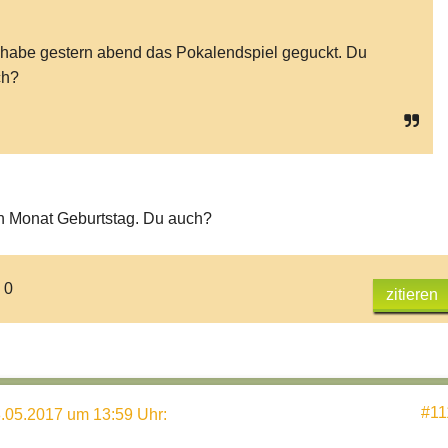
 habe gestern abend das Pokalendspiel geguckt. Du
ch?
n Monat Geburtstag. Du auch?
 0
zitieren
#11
.05.2017 um 13:59 Uhr
: