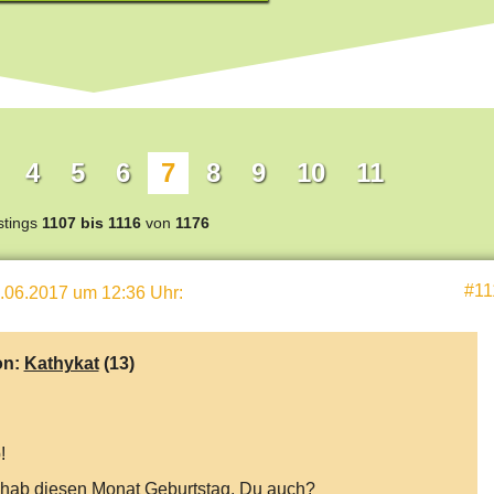
4
5
6
7
8
9
10
11
stings
1107 bis 1116
von
1176
#11
.06.2017 um 12:36 Uhr
:
on:
Kathykat
(13)
!
 hab diesen Monat Geburtstag. Du auch?