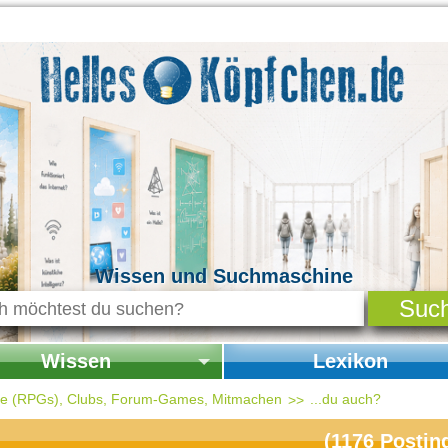
Wissen und Suchmaschine
Wissen
Lexikon
seite Wissen
Startseite Lexikon
ele (RPGs), Clubs, Forum-Games, Mitmachen
...du auch?
chichte & Kultur
(
1176
Postin