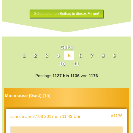
Schreibe einen Beitrag in dieses Forum!
Seite
1
2
3
4
5
6
7
8
9
10
11
Postings
1127 bis 1136
von
1176
Minimouse (Gast)
(15)
#1136
schrieb
am 27.08.2017 um 11:49 Uhr
: