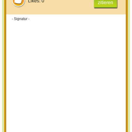
Likes: 0
zitieren
- Signatur -