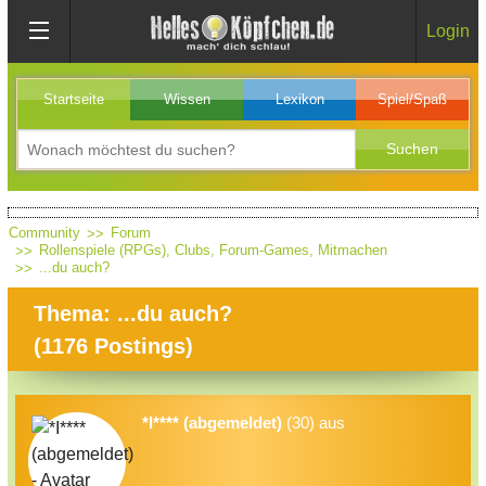
Login
Startseite
Wissen
Lexikon
Spiel/Spaß
Community
Forum
Rollenspiele (RPGs), Clubs, Forum-Games, Mitmachen
...du auch?
Thema: ...du auch?
(
1176
Postings)
*I**** (abgemeldet)
(30) aus