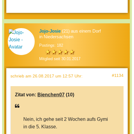
Jojo-Josie
(21) aus einem Dorf
in Niedersachsen
Postings: 182
Mitglied seit 30.01.2017
#1134
schrieb
am 26.08.2017 um 12:57 Uhr
:
Zitat von:
Bienchen07
(10)
Nein, ich gehe seit 2 Wochen aufs Gymi
in die 5. Klasse.