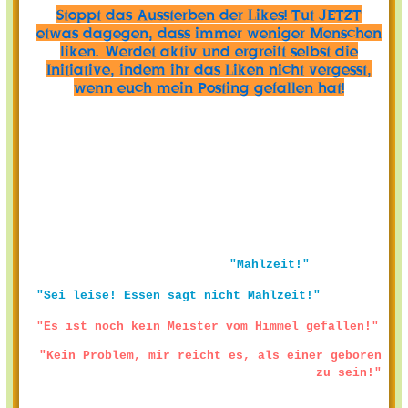
Stoppt das Aussterben der Likes! Tut JETZT
etwas dagegen, dass immer weniger Menschen
liken. Werdet aktiv und ergreift selbst die
Initiative, indem ihr das Liken nicht vergesst,
wenn euch mein Posting gefallen hat!
"Mahlzeit!"
"Sei leise! Essen sagt nicht Mahlzeit!"
"Es ist noch kein Meister vom Himmel gefallen!"
"Kein Problem, mir reicht es, als einer geboren
zu sein!"