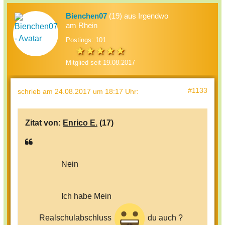
Bienchen07
(19) aus Irgendwo
am Rhein
Postings: 101
Mitglied seit 19.08.2017
#1133
schrieb
am 24.08.2017 um 18:17 Uhr
:
Zitat von:
Enrico E.
(17)
Nein
Ich habe Mein
Realschulabschluss
du auch ?