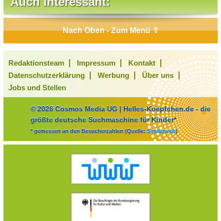
Auch interessant:
Nach Oben - Zum Menü ⇧
Redaktionsteam
Impressum
Kontakt
Datenschutzerklärung
Werbung
Über uns
Jobs und Stellen
© 2026 Cosmos Media UG | Helles-Koepfchen.de - die
größte deutsche Suchmaschine für Kinder*
* gemessen an den Besucherzahlen (Quelle:
Similarweb
)