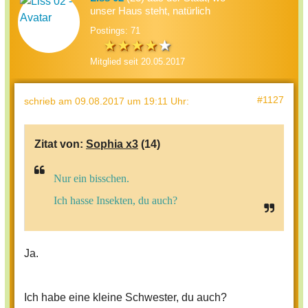
unser Haus steht, natürlich
Postings: 71
Mitglied seit 20.05.2017
#1127
schrieb
am 09.08.2017 um 19:11 Uhr
:
Zitat von:
Sophia x3
(14)
Nur ein bisschen.
Ich hasse Insekten, du auch?
Ja.
Ich habe eine kleine Schwester, du auch?