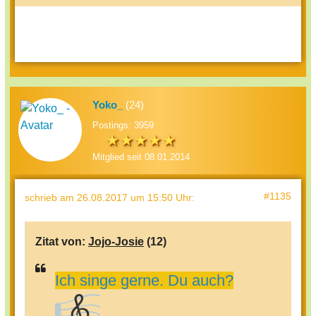
Yoko_
(24)
Postings: 3959
Mitglied seit 08.01.2014
#1135
schrieb
am 26.08.2017 um 15:50 Uhr
:
Zitat von:
Jojo-Josie
(12)
Ich singe gerne. Du auch?