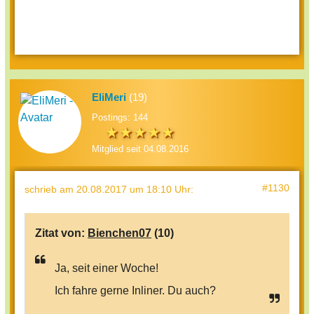
EliMeri
(19)
Postings: 144
Mitglied seit 04.08.2016
#1130
schrieb
am 20.08.2017 um 18:10 Uhr
:
Zitat von:
Bienchen07
(10)
Ja, seit einer Woche!
Ich fahre gerne Inliner. Du auch?