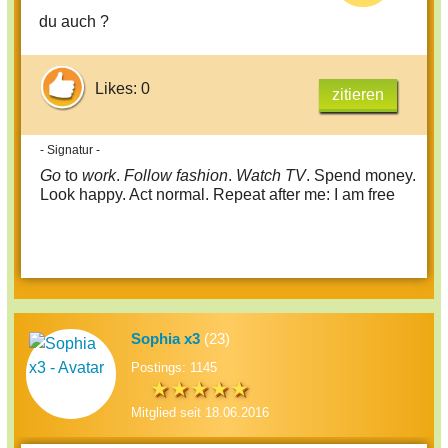
du auch ?
Likes: 0
zitieren
- Signatur -
Go
to
work
.
Follow fashion
.
Watch TV
. Spend money.
Look happy. Act normal. Repeat after me: I am free
Sophia x3
(23)
Postings: 1145
Mitglied seit 18.06.2016