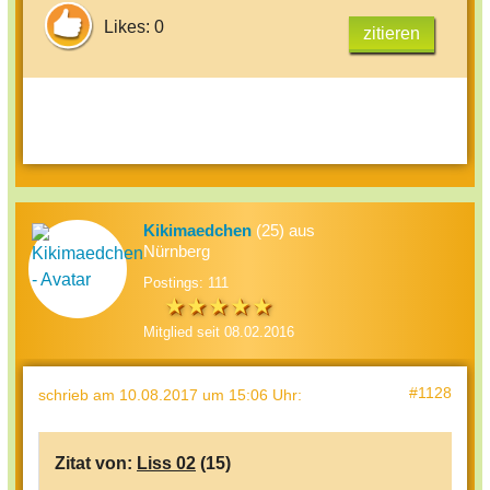
Likes: 0
zitieren
Kikimaedchen
(25) aus
Nürnberg
Postings: 111
Mitglied seit 08.02.2016
#1128
schrieb
am 10.08.2017 um 15:06 Uhr
:
Zitat von:
Liss 02
(15)